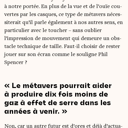
à notre por­tée. En plus de la vue et de l’ouïe cou­
vertes par les casques, ce type de méta­vers néces­
si­te­rait qu’il parle éga­le­ment à nos autres sens, en
par­ti­cu­lier avec le tou­cher – sans oublier
l’impression de mou­ve­ment qui demeure un obs­
tacle tech­nique de taille. Faut-il choi­sir de res­ter
jouer sur son écran comme le sou­ligne Phil
Spencer ?
Le méta­vers pour­rait aider
à pro­duire dix fois moins de
gaz à effet de serre dans les
années à venir.
Non, car un autre futur est d’ores et déjà d’ac­tua­