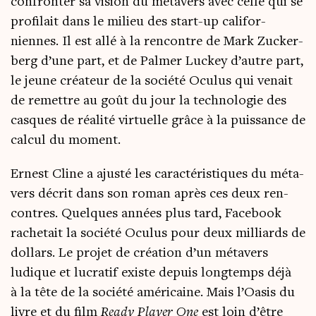
confron­ter sa vision du méta­vers avec celle qui se
pro­fi­lait dans le milieu des start-up cali­for­
niennes. Il est allé à la ren­contre de Mark Zucker­
berg d’une part, et de Pal­mer Luckey d’autre part,
le jeune créa­teur de la socié­té Ocu­lus qui venait
de remettre au goût du jour la tech­no­lo­gie des
casques de réa­li­té vir­tuelle grâce à la puis­sance de
cal­cul du moment.
Ernest Cline a ajus­té les carac­té­ris­tiques du méta­
vers décrit dans son roman après ces deux ren­
contres. Quelques années plus tard, Face­book
rache­tait la socié­té Ocu­lus pour deux mil­liards de
dol­lars. Le pro­jet de créa­tion d’un méta­vers
ludique et lucra­tif existe depuis long­temps déjà
à la tête de la socié­té amé­ri­caine. Mais l’Oasis du
livre et du film
Rea­dy Player One
est loin d’être