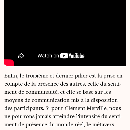
Enfin, le troi­sième et der­nier pilier est la prise en
compte de la pré­sence des autres, celle du sen­ti­
ment de com­mu­nau­té, et elle se base sur les
moyens de com­mu­ni­ca­tion mis à la dis­po­si­tion
des par­ti­ci­pants. Si pour Clé­ment Mer­ville, nous
ne pour­rons jamais atteindre l’intensité du sen­ti­
ment de pré­sence du monde réel, le méta­vers