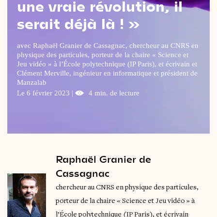
une vraie révolution, il
Le
magazine
3,14
serait déjà là ! »
Vidéos
&
Podcast
avec Raphaël Granier de Cassagnac, chercheur au CNRS en
physique des particules, porteur de la chaire « Science et
Jeu vidéo » à l’École polytechnique (IP Paris), et écrivain et
Clément Merville, ingénieur en informatique et président de
Manzalab
Le 6 février 2023 |
4 min. de lecture
Raphaël Granier de
Cassagnac
chercheur au CNRS en physique des particules,
porteur de la chaire « Science et Jeu vidéo » à
l’École polytechnique (IP Paris), et écrivain