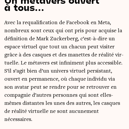
à tous…
Avec la requa­li­fi­ca­tion de Face­book en Meta,
nom­breux sont ceux qui ont pris pour acquise la
défi­ni­tion de Mark Zucker­berg, c’est-à-dire un
espace vir­tuel que tout un cha­cun peut visi­ter
grâce à des casques et des manettes de réa­li­té vir­
tuelle. Le méta­vers est infi­ni­ment plus acces­sible.
S’il s’agit bien d’un uni­vers vir­tuel per­sis­tant,
ouvert en per­ma­nence, où chaque indi­vi­du via
son ava­tar peut se rendre pour se retrou­ver en
com­pa­gnie d’autres per­sonnes qui sont elles-
mêmes dis­tantes les unes des autres, les casques
de réa­li­té vir­tuelle ne sont aucu­ne­ment
nécessaires.