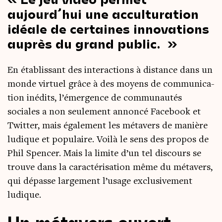
aujourd’hui une accul­tu­ra­tion
idéale de cer­taines inno­va­tions
auprès du grand public.
En éta­blis­sant des inter­ac­tions à dis­tance dans un
monde vir­tuel grâce à des moyens de com­mu­ni­ca­
tion inédits, l’émergence de com­mu­nau­tés
sociales a non seule­ment annon­cé Face­book et
Twit­ter, mais éga­le­ment les méta­vers de manière
ludique et popu­laire. Voi­là le sens des pro­pos de
Phil Spen­cer. Mais la limite d’un tel dis­cours se
trouve dans la carac­té­ri­sa­tion même du méta­vers,
qui dépasse lar­ge­ment l’usage exclu­si­ve­ment
ludique.
Un métavers ouvert