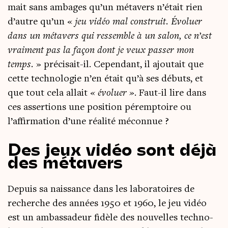
mait sans ambages qu’un méta­vers n’était rien
d’autre qu’un «
jeu vidéo
mal construit. Évo­luer
dans un méta­vers qui res­semble à un salon, ce n’est
vrai­ment pas la façon dont je veux pas­ser mon
temps.
» pré­ci­sait-il. Cepen­dant, il ajou­tait que
cette tech­no­lo­gie n’en était qu’à ses débuts, et
que tout cela allait
« évo­luer »
. Faut-il lire dans
ces asser­tions une posi­tion péremp­toire ou
l’affirmation d’une réa­li­té méconnue ?
Des jeux vidéo sont déjà
des métavers
Depuis sa nais­sance dans les labo­ra­toires de
recherche des années 1950 et 1960, le jeu vidéo
est un ambas­sa­deur fidèle des nou­velles tech­no­