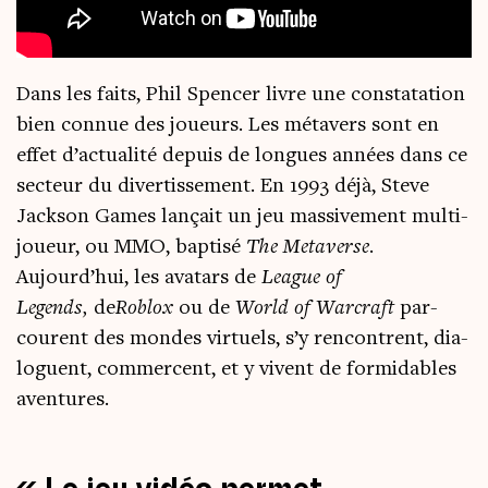
Dans les faits, Phil Spen­cer livre une consta­ta­tion
bien connue des joueurs. Les méta­vers sont en
effet d’actualité depuis de longues années dans ce
sec­teur du diver­tis­se­ment. En 1993 déjà, Steve
Jack­son Games lan­çait un jeu mas­si­ve­ment mul­ti­
joueur, ou MMO, bap­ti­sé
The Meta­verse
.
Aujourd’hui, les ava­tars de
League of
Legends,
de
Roblox
ou de
World of War­craft
par­
courent des mondes vir­tuels, s’y ren­contrent, dia­
loguent, com­mercent, et y vivent de for­mi­dables
aventures.
Le jeu vidéo per­met