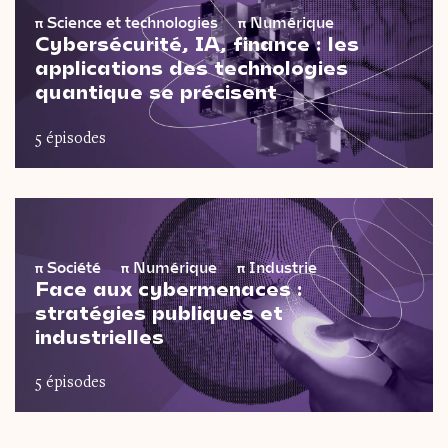
π
Science et technologies
π
Numérique
Cybersécurité, IA, finance : les
applications des technologies
quantique se précisent
5 épisodes
π
Société
π
Numérique
π
Industrie
Face aux cybermenaces :
stratégies publiques et
industrielles
5 épisodes