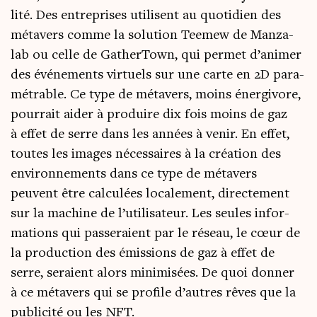
li­té. Des entre­prises uti­lisent au quo­ti­dien des
méta­vers comme la solu­tion Tee­mew de Man­za­
lab ou celle de Gather­Town, qui per­met d’animer
des évé­ne­ments vir­tuels sur une carte en 2D para­
mé­trable. Ce type de méta­vers, moins éner­gi­vore,
pour­rait aider à pro­duire dix fois moins de gaz
à effet de serre dans les années à venir. En effet,
toutes les images néces­saires à la créa­tion des
envi­ron­ne­ments dans ce type de méta­vers
peuvent être cal­cu­lées loca­le­ment, direc­te­ment
sur la machine de l’u­ti­li­sa­teur. Les seules infor­
ma­tions qui pas­se­raient par le réseau, le cœur de
la pro­duc­tion des émis­sions de gaz à effet de
serre, seraient alors mini­mi­sées. De quoi don­ner
à ce méta­vers qui se pro­file d’autres rêves que la
publi­ci­té ou les NFT.