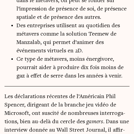
dans le métavers, on peut se fonder sur
l’impression de présence de soi, de présence
spatiale et de présence des autres.
Des entreprises utilisent au quotidien des
métavers comme la solution Teemew de
Manzalab, qui permet d’animer des
événements virtuels en 2D.
Ce type de métavers, moins énergivore,
pourrait aider à produire dix fois moins de
gaz à effet de serre dans les années à venir.
Les décla­ra­tions récentes de l’Américain Phil
Spen­cer, diri­geant de la branche jeu vidéo de
Micro­soft, ont sus­ci­té de nom­breuses inter­ro­ga­
tions, bien au-delà du cercle des
gamers
. Dans une
inter­view don­née au Wall Street Jour­nal, il affir­