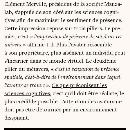
Clé­ment Mer­ville, pré­sident de la socié­té Man­za­
lab, s’ap­puie de son côté sur les sciences cog­ni­
tives afin de maxi­mi­ser le sen­ti­ment de pré­sence.
Cette impres­sion repose sur trois piliers. Le pre­
mier, c’est «
l’impression de pré­sence de soi dans cet
uni­vers
» affirme-t-il. Plus l’a­va­tar res­semble
à son pro­prié­taire, plus aisé­ment un indi­vi­du peut
s’in­car­ner dans ce monde vir­tuel. Le deuxième
pilier du méta­vers, «
c’est la sen­sa­tion de pré­sence
spa­tiale, c’est-à-dire de l’en­vi­ron­ne­ment dans lequel
l’avatar se trouve
».
Ce que pré­co­nisent les
sciences cog­ni­tives
, c’est qu’il doit être réa­liste, le
plus cré­dible pos­sible. L’attention des ava­tars ne
doit pas être détour­née par un envi­ron­ne­ment
dissonant.