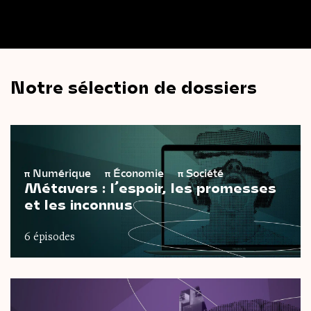
Notre sélection de dossiers
π
Numérique
π
Économie
π
Société
Métavers : l’espoir, les promesses
et les inconnus
6 épisodes