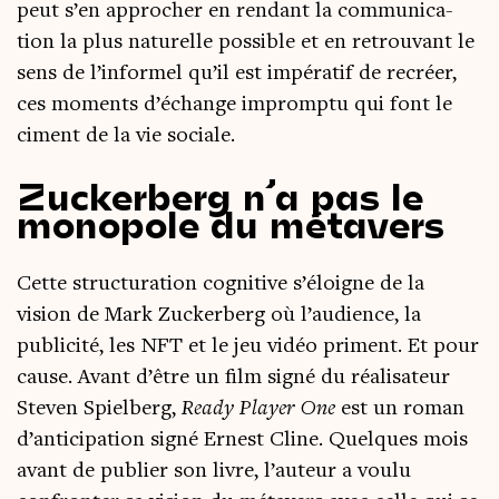
peut s’en appro­cher en ren­dant la com­mu­ni­ca­
tion la plus natu­relle pos­sible et en retrou­vant le
sens de l’in­for­mel qu’il est impé­ra­tif de recréer,
ces moments d’échange impromp­tu qui font le
ciment de la vie sociale.
Zuckerberg n’a pas le
monopole du métavers
Cette struc­tu­ra­tion cog­ni­tive s’éloigne de la
vision de Mark Zucker­berg où l’audience, la
publi­ci­té, les NFT et le jeu vidéo priment. Et pour
cause. Avant d’être un film signé du réa­li­sa­teur
Ste­ven Spiel­berg,
Rea­dy Player One
est un roman
d’an­ti­ci­pa­tion signé Ernest Cline. Quelques mois
avant de publier son livre, l’auteur a vou­lu