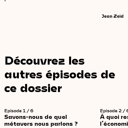
Jean Zeid
Découvrez les
autres épisodes de
ce dossier
Episode 1 / 6
Episode 2 / 
Savons-nous
de
quel
À
quoi
re
métavers
nous
parlons ?
l’économ