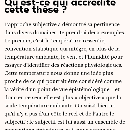
Qu’est-ce qui accrédite
cette thèse ?
L’approche sub­jec­tive a démon­tré sa per­ti­nence
dans divers domaines. Je pren­drai deux exemples.
Le pre­mier, c’est la tem­pé­ra­ture res­sen­tie,
conven­tion sta­tis­tique qui intègre, en plus de la
tem­pé­ra­ture ambiante, le vent et l’humidité pour
essayer d’identifier des réac­tions phy­sio­lo­giques.
Cette tem­pé­ra­ture nous donne une idée plus
proche de ce qui pour­rait être consi­dé­ré comme
la véri­té d’un point de vue épis­té­mo­lo­gique – et
donc en ce sens elle est plus « objec­tive » que la
seule tem­pé­ra­ture ambiante. On sai­sit bien ici
qu’il n’y a pas d’un côté le réel et de l’autre le
sub­jec­tif : le sub­jec­tif est lui aus­si un ensemble de