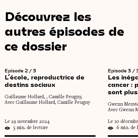
Découvrez les
autres épisodes de
ce dossier
Episode 2 / 3
Episode 3 / 
L’école,
reproductrice
de
Les
inéga
destins
sociaux
cancer :
sont
plus
Guillaume Hollard, , Camille Peugny,
Avec Guillaume Hollard, Camille Peugny
Gwenn Menviel
Avec Gwenn Me
Le 29 novembre 2024
Le 10 décemb
5 min. de lecture
6 min. de 