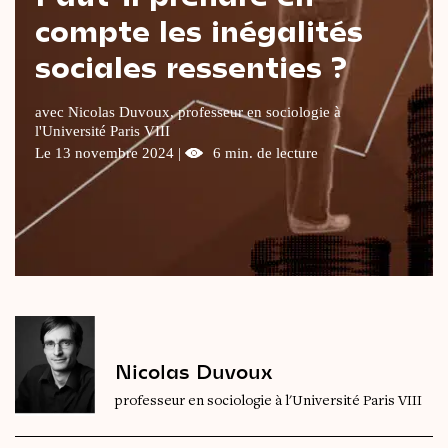
compte les inégalités
Le
magazine
3,14
sociales ressenties ?
Vidéos
&
Podcast
avec Nicolas Duvoux, professeur en sociologie à
l'Université Paris VIII
Le 13 novembre 2024 |
6 min. de lecture
Nicolas Duvoux
professeur en sociologie à l'Université Paris VIII