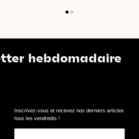
hebdomadaire
N