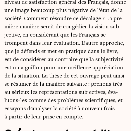
niveau de satis­fac­tion géné­ral des Fran­çais, donne
une image beau­coup plus néga­tive de l’état de la
socié­té. Com­ment résoudre ce déca­lage ? La pre­
mière manière serait de congé­dier la vision sub­
jec­tive, en consi­dé­rant que les Fran­çais se
trompent dans leur éva­lua­tion. L’autre approche,
que je défends et met en pra­tique dans le livre,
est de consi­dé­rer au contraire que la sub­jec­ti­vi­té
est un aiguillon pour une meilleure appré­cia­tion
de la situa­tion. La thèse de cet ouvrage peut ain­si
se résu­mer de la manière sui­vante : pre­nons très
au sérieux les repré­sen­ta­tions sub­jec­tives, éva­
luons-les comme des pro­blèmes scien­ti­fiques, et
essayons d’analyser la socié­té à nou­veau frais
à par­tir de leur prise en compte.