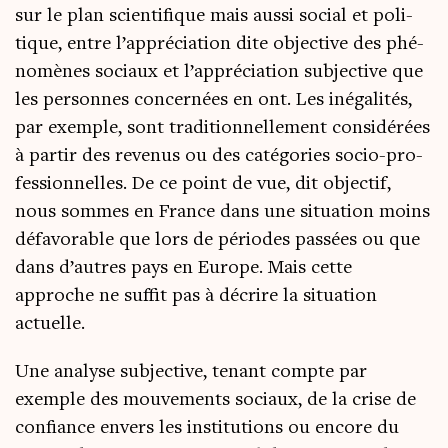
sur le plan scien­ti­fique mais aus­si social et poli­
tique, entre l’appréciation dite objec­tive des phé­
no­mènes sociaux et l’appréciation sub­jec­tive que
les per­sonnes concer­nées en ont. Les inéga­li­tés,
par exemple, sont tra­di­tion­nel­le­ment consi­dé­rées
à par­tir des reve­nus ou des caté­go­ries socio-pro­
fes­sion­nelles. De ce point de vue, dit objec­tif,
nous sommes en France dans une situa­tion moins
défa­vo­rable que lors de périodes pas­sées ou que
dans d’autres pays en Europe. Mais cette
approche ne suf­fit pas à décrire la situa­tion
actuelle.
Une ana­lyse sub­jec­tive, tenant compte par
exemple des mou­ve­ments sociaux, de la crise de
confiance envers les ins­ti­tu­tions ou encore du