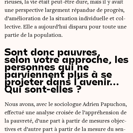
rieuses, la vie était peut-être dure, mais il y avait
une pers­pec­tive lar­ge­ment répan­due de pro­grès,
d’amélioration de la situa­tion indi­vi­duelle et col­
lec­tive. Elle a aujourd’hui dis­pa­ru pour toute une
par­tie de la population.
Sont donc pauvres,
selon votre approche, les
personnes qui ne
parviennent plus à se
projeter dans l’avenir…
Qui sont-elles ?
Nous avons, avec le socio­logue Adrien Papu­chon,
effec­tué une ana­lyse croi­sée de l’appréhension de
la pau­vre­té, d’une part à par­tir de mesures objec­
tives et d’autre part à par­tir de la mesure du sen­