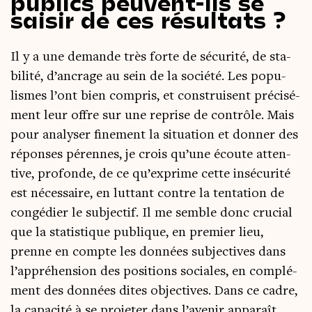
publics peuvent-ils se
saisir de ces résultats ?
Il y a une demande très forte de sécu­ri­té, de sta­
bi­li­té, d’ancrage au sein de la socié­té. Les popu­
lismes l’ont bien com­pris, et construisent pré­ci­sé­
ment leur offre sur une reprise de contrôle. Mais
pour ana­ly­ser fine­ment la situa­tion et don­ner des
réponses pérennes, je crois qu’une écoute atten­
tive, pro­fonde, de ce qu’exprime cette insé­cu­ri­té
est néces­saire, en lut­tant contre la ten­ta­tion de
congé­dier le sub­jec­tif. Il me semble donc cru­cial
que la sta­tis­tique publique, en pre­mier lieu,
prenne en compte les don­nées sub­jec­tives dans
l’appréhension des posi­tions sociales, en com­plé­
ment des don­nées dites objec­tives. Dans ce cadre,
la capa­ci­té à se pro­je­ter dans l’avenir appa­raît