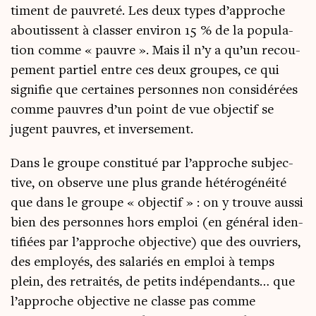
ti­ment de pau­vre­té. Les deux types d’approche
abou­tissent à clas­ser envi­ron 15 % de la popu­la­
tion comme « pauvre ». Mais il n’y a qu’un recou­
pe­ment par­tiel entre ces deux groupes, ce qui
signi­fie que cer­taines per­sonnes non consi­dé­rées
comme pauvres d’un point de vue objec­tif se
jugent pauvres, et inversement.
Dans le groupe consti­tué par l’approche sub­jec­
tive, on observe une plus grande hété­ro­gé­néi­té
que dans le groupe « objec­tif » : on y trouve aus­si
bien des per­sonnes hors emploi (en géné­ral iden­
ti­fiées par l’approche objec­tive) que des ouvriers,
des employés, des sala­riés en emploi à temps
plein, des retrai­tés, de petits indé­pen­dants… que
l’approche objec­tive ne classe pas comme