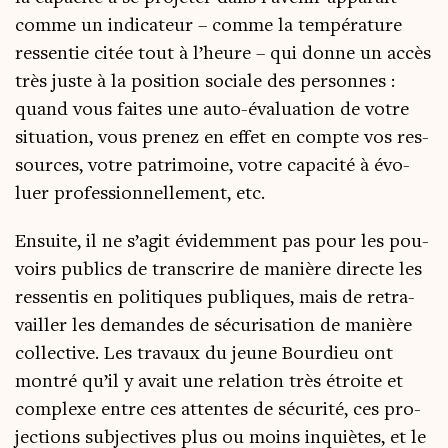
comme un indi­ca­teur – comme la tem­pé­ra­ture
res­sen­tie citée tout à l’heure – qui donne un accès
très juste à la posi­tion sociale des per­sonnes :
quand vous faites une auto-éva­lua­tion de votre
situa­tion, vous pre­nez en effet en compte vos res­
sources, votre patri­moine, votre capa­ci­té à évo­
luer pro­fes­sion­nel­le­ment, etc.
Ensuite, il ne s’agit évi­dem­ment pas pour les pou­
voirs publics de trans­crire de manière directe les
res­sen­tis en poli­tiques publiques, mais de retra­
vailler les demandes de sécu­ri­sa­tion de manière
col­lec­tive. Les tra­vaux du jeune Bour­dieu ont
mon­tré qu’il y avait une rela­tion très étroite et
com­plexe entre ces attentes de sécu­ri­té, ces pro­
jec­tions sub­jec­tives plus ou moins inquiètes, et le