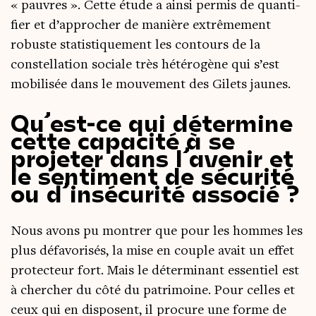
« pauvres ». Cette étude a ain­si per­mis de quan­ti­
fier et d’approcher de manière extrê­me­ment
robuste sta­tis­ti­que­ment les contours de la
constel­la­tion sociale très hété­ro­gène qui s’est
mobi­li­sée dans le mou­ve­ment des Gilets jaunes.
Qu’est-ce qui détermine
cette capacité à se
projeter dans l’avenir et
le sentiment de sécurité
ou d’insécurité associé ?
Nous avons pu mon­trer que pour les hommes les
plus défa­vo­ri­sés, la mise en couple avait un effet
pro­tec­teur fort. Mais le déter­mi­nant essen­tiel est
à cher­cher du côté du patri­moine. Pour celles et
ceux qui en dis­posent, il pro­cure une forme de