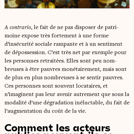
A contra­rio
, le fait de ne pas dis­po­ser de patri­
moine expose très for­te­ment à une forme
d’insécurité sociale ram­pante et à un sen­ti­ment
de dépos­ses­sion. C’est très net par exemple pour
les per­sonnes retrai­tées. Elles sont peu nom­
breuses à être pauvres moné­tai­re­ment, mais sont
de plus en plus nom­breuses à se sen­tir pauvres.
Ces per­sonnes sont sou­vent loca­taires, et
n’imaginent pas leur ave­nir autre­ment que sous la
moda­li­té d’une dégra­da­tion iné­luc­table, du fait de
l’augmentation du coût de la vie.
Comment les acteurs