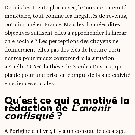
Depuis les Trente glo­rieuses, le taux de pau­vre­té
moné­taire, tout comme les inéga­li­tés de reve­nus,
ont dimi­nué en France. Mais les don­nées dites
objec­tives suf­fisent-elles à appré­hen­der la hié­rar­
chie sociale ? Les per­cep­tions des citoyens ne
don­ne­raient-elles pas des clés de lec­ture per­ti­
nentes pour mieux com­prendre la situa­tion
actuelle ? C’est la thèse de Nico­las Duvoux, qui
plaide pour une prise en compte de la sub­jec­ti­vi­té
en sciences sociales.
Qu’est ce qui a motivé la
rédaction de
L’avenir
confisqué
?
À l’origine du livre, il y a un constat de déca­lage,