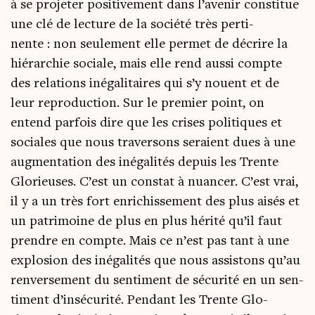
à se pro­je­ter posi­ti­ve­ment dans l’avenir consti­tue
une clé de lec­ture de la socié­té très per­ti­
nente : non seule­ment elle per­met de décrire la
hié­rar­chie sociale, mais elle rend aus­si compte
des rela­tions inéga­li­taires qui s’y nouent et de
leur repro­duc­tion. Sur le pre­mier point, on
entend par­fois dire que les crises poli­tiques et
sociales que nous tra­ver­sons seraient dues à une
aug­men­ta­tion des inéga­li­tés depuis les Trente
Glo­rieuses. C’est un constat à nuan­cer. C’est vrai,
il y a un très fort enri­chis­se­ment des plus aisés et
un patri­moine de plus en plus héri­té qu’il faut
prendre en compte. Mais ce n’est pas tant à une
explo­sion des inéga­li­tés que nous assis­tons qu’au
ren­ver­se­ment du sen­ti­ment de sécu­ri­té en un sen­
ti­ment d’insécurité. Pen­dant les Trente Glo­