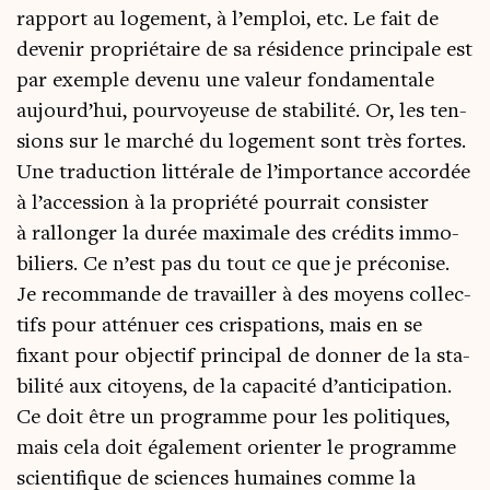
rap­port au loge­ment, à l’emploi, etc. Le fait de
deve­nir pro­prié­taire de sa rési­dence prin­ci­pale est
par exemple deve­nu une valeur fon­da­men­tale
aujourd’hui, pour­voyeuse de sta­bi­li­té. Or, les ten­
sions sur le mar­ché du loge­ment sont très fortes.
Une tra­duc­tion lit­té­rale de l’importance accor­dée
à l’accession à la pro­prié­té pour­rait consis­ter
à ral­lon­ger la durée maxi­male des cré­dits immo­
bi­liers. Ce n’est pas du tout ce que je pré­co­nise.
Je recom­mande de tra­vailler à des moyens col­lec­
tifs pour atté­nuer ces cris­pa­tions, mais en se
fixant pour objec­tif prin­ci­pal de don­ner de la sta­
bi­li­té aux citoyens, de la capa­ci­té d’anticipation.
Ce doit être un pro­gramme pour les poli­tiques,
mais cela doit éga­le­ment orien­ter le pro­gramme
scien­ti­fique de sciences humaines comme la