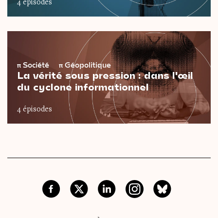
4 épisodes
π
Société
π
Géopolitique
La vérité sous pression : dans l'œil
du cyclone informationnel
4 épisodes