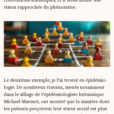
conven­tions sta­tis­tiques, et il nous donne une
vision rap­pro­chée du phénomène.
Le deuxième exemple, je l’ai trou­vé en épi­dé­mio­
lo­gie. De nom­breux tra­vaux, menés notam­ment
dans le sillage de l’épidémiologiste bri­tan­nique
Michael Mar­mot, ont mon­tré que la manière dont
les patients per­çoivent leur sta­tut social est plus