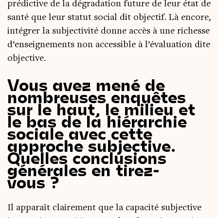
pré­dic­tive de la dégra­da­tion future de leur état de
san­té que leur sta­tut social dit objec­tif. Là encore,
inté­grer la sub­jec­ti­vi­té donne accès à une richesse
d’enseignements non acces­sible à l’évaluation dite
objective.
Vous avez mené de
nombreuses enquêtes
sur le haut, le milieu et
le bas de la hiérarchie
sociale avec cette
approche subjective.
Quelles conclusions
générales en tirez-
vous ?
Il appa­raît clai­re­ment que la capa­ci­té sub­jec­tive