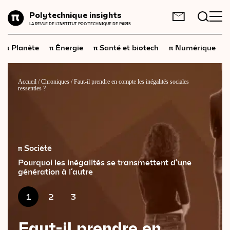
Planète
Polytechnique insights
FR
EN
LA REVUE DE L'INSTITUT POLYTECHNIQUE DE PARIS
Énergie
π
π
π
π
π
Planète
Énergie
Santé et biotech
Numérique
Santé
et
biotech
Numérique
Accueil
/
Chroniques
/
Faut-il prendre en compte les inégalités sociales
ressenties ?
Espace
Économie
Industrie
π Société
Science
et
technologies
Pourquoi les inégalités se transmettent d’une
génération à l’autre
Société
1
2
3
Géopolitique
Faut-il prendre en
Neurosciences