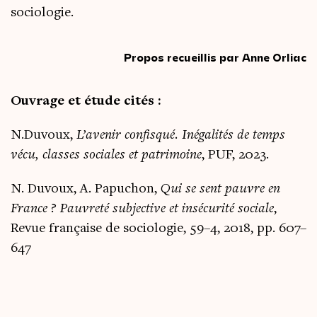
sociologie.
Propos recueillis par Anne Orliac
Ouvrage et étude cités :
N.Duvoux,
L’avenir confis­qué. Inéga­li­tés de temps
vécu, classes sociales et patri­moine
, PUF, 2023.
N. Duvoux, A. Papu­chon,
Qui se sent pauvre en
France ? Pau­vre­té sub­jec­tive et insé­cu­ri­té sociale
,
Revue fran­çaise de socio­lo­gie, 59–4, 2018, pp. 607–
647