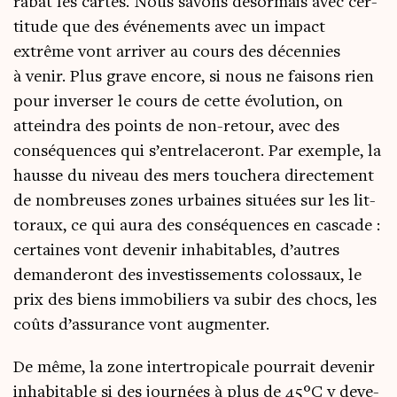
rabat les cartes. Nous savons désor­mais avec cer­
ti­tude que des évé­ne­ments avec un impact
extrême vont arri­ver au cours des décen­nies
à venir. Plus grave encore, si nous ne fai­sons rien
pour inver­ser le cours de cette évo­lu­tion, on
attein­dra des points de non-retour, avec des
consé­quences qui s’entrelaceront. Par exemple, la
hausse du niveau des mers tou­che­ra direc­te­ment
de nom­breuses zones urbaines situées sur les lit­
to­raux, ce qui aura des consé­quences en cas­cade :
cer­taines vont deve­nir inha­bi­tables, d’autres
deman­de­ront des inves­tis­se­ments colos­saux, le
prix des biens immo­bi­liers va subir des chocs, les
coûts d’assurance vont augmenter.
De même, la zone inter­tro­pi­cale pour­rait deve­nir
inha­bi­table si des jour­nées à plus de 45°C y deve­