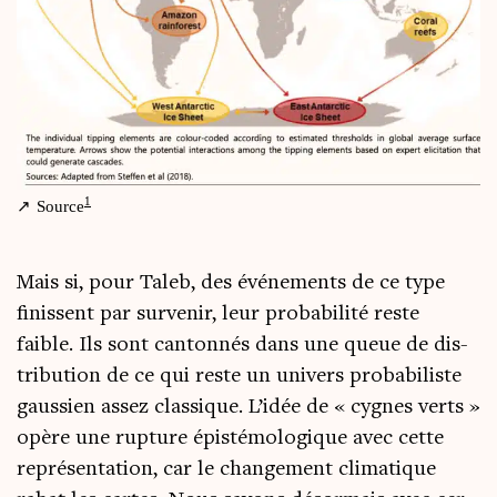
1
Source
Mais si, pour Taleb, des évé­ne­ments de ce type
finissent par sur­ve­nir, leur pro­ba­bi­li­té reste
faible. Ils sont can­ton­nés dans une queue de dis­
tri­bu­tion de ce qui reste un uni­vers pro­ba­bi­liste
gaus­sien assez clas­sique. L’idée de « cygnes verts »
opère une rup­ture épis­té­mo­lo­gique avec cette
repré­sen­ta­tion, car le chan­ge­ment cli­ma­tique