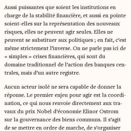
Aus­si puis­santes que soient les ins­ti­tu­tions en
charge de la sta­bi­li­té finan­cière, et aus­si en pointe
soient-elles sur la repré­sen­ta­tion des nou­veaux
risques, elles ne peuvent agir seules. Elles ne
peuvent se sub­sti­tuer aux poli­tiques ; en fait, c’est
même stric­te­ment l’inverse. On ne parle pas ici de
« simples » crises finan­cières, qui sont du
domaine tra­di­tion­nel de l’action des banques cen­
trales, mais d’un autre registre.
Aucun acteur iso­lé ne sera capable de don­ner la
réponse. Le pre­mier enjeu pour agir est la coor­di­
na­tion, ce qui nous ren­voie direc­te­ment aux tra­
vaux du prix Nobel d’économie Eli­nor Ostrom
sur la gou­ver­nance des biens com­muns. Il s’agit
de se mettre en ordre de marche, de s’organiser