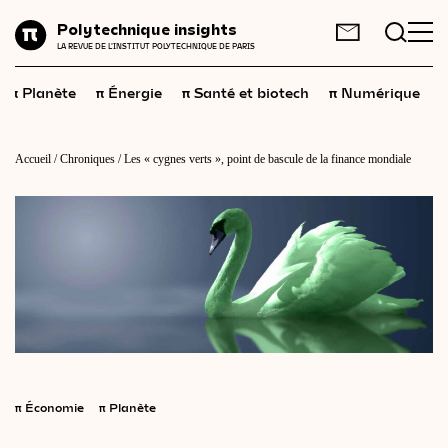
Planète
Polytechnique insights
FR
EN
LA REVUE DE L'INSTITUT POLYTECHNIQUE DE PARIS
Énergie
π
π
π
π
π
Planète
Énergie
Santé et biotech
Numérique
Santé
et
biotech
Numérique
Accueil
/
Chroniques
/
Les « cygnes verts », point de bascule de la finance mondiale
Espace
Économie
Industrie
Science
et
technologies
Société
Géopolitique
π
Économie
π
Planète
Neurosciences