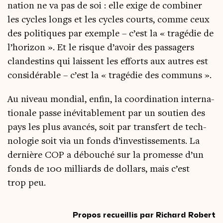
na­tion ne va pas de soi : elle exige de com­bi­ner
les cycles longs et les cycles courts, comme ceux
des poli­tiques par exemple – c’est la « tra­gé­die de
l’horizon ». Et le risque d’avoir des pas­sa­gers
clan­des­tins qui laissent les efforts aux autres est
consi­dé­rable – c’est la « tra­gé­die des communs ».
Au niveau mon­dial, enfin, la coor­di­na­tion inter­na­
tio­nale passe inévi­ta­ble­ment par un sou­tien des
pays les plus avan­cés, soit par trans­fert de tech­
no­lo­gie soit via un fonds d’investissements. La
der­nière COP a débou­ché sur la pro­messe d’un
fonds de 100 mil­liards de dol­lars, mais c’est
trop peu.
Propos recueillis par Richard Robert