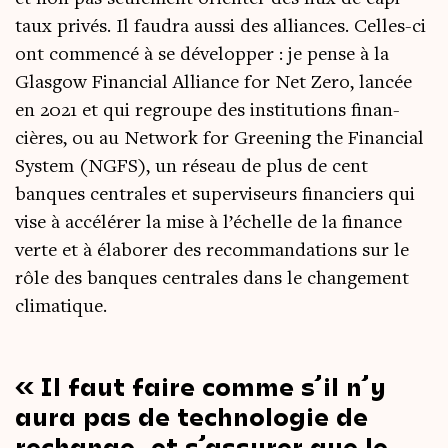
taux pri­vés. Il fau­dra aus­si des alliances. Celles-ci
ont com­men­cé à se déve­lop­per : je pense à la
Glas­gow Finan­cial Alliance for Net Zero, lan­cée
en 2021 et qui regroupe des ins­ti­tu­tions finan­
cières, ou au Net­work for Gree­ning the Finan­cial
Sys­tem (NGFS), un réseau de plus de cent
banques cen­trales et super­vi­seurs finan­ciers qui
vise à accé­lé­rer la mise à l’é­chelle de la finance
verte et à éla­bo­rer des recom­man­da­tions sur le
rôle des banques cen­trales dans le chan­ge­ment
climatique.
Il faut faire comme s’il n’y
aura pas de tech­no­lo­gie de
rechange, et s’assurer que le