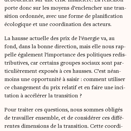
débouchent sur une crise finan­cière. La réflexion
porte donc sur les moyens d’enclencher une tran­
si­tion ordon­née, avec une forme de pla­ni­fi­ca­tion
éco­lo­gique et une coor­di­na­tion des acteurs.
La hausse actuelle des prix de l’énergie va, au
fond, dans la bonne direc­tion, mais elle nous rap­
pelle éga­le­ment l’importance des poli­tiques redis­
tri­bu­tives, car cer­tains groupes sociaux sont par­
ti­cu­liè­re­ment expo­sés à ces hausses. C’est néan­
moins une oppor­tu­ni­té à sai­sir : com­ment uti­li­ser
ce chan­ge­ment du prix rela­tif et en faire une inci­
ta­tion à accé­lé­rer la transition ?
Pour trai­ter ces ques­tions, nous sommes obli­gés
de tra­vailler ensemble, et de consi­dé­rer ces dif­fé­
rentes dimen­sions de la tran­si­tion. Cette coor­di­