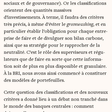
sociaux et de gou­ver­nance). Or les clas­si­fi­ca­tions
orientent des quan­ti­tés mas­sives
d’investissements. À terme, il fau­dra des cri­tères
très pré­cis, à même d’éviter le
green­wa­shing
, et en
par­ti­cu­lier éta­blir l’obligation pour chaque entre­
prise de faire et de divul­guer son bilan car­bone,
ain­si que sa stra­té­gie pour le rap­pro­cher de la
neu­tra­li­té. C’est le rôle des super­vi­seurs et régu­
la­teurs que de faire en sorte que cette infor­ma­
tion soit de plus en plus dis­po­nible et gra­nu­laire.
À la BRI, nous avons ain­si com­men­cé à consti­tuer
des modèles de portefeuilles.
Cette ques­tion des clas­si­fi­ca­tions et des nou­veaux
cri­tères a don­né lieu à un débat non tran­ché dans
le monde des banques cen­trales : com­ment