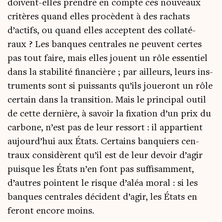
doivent-elles prendre en compte ces nou­veaux
cri­tères quand elles pro­cèdent à des rachats
d’actifs, ou quand elles acceptent des col­la­té­
raux ? Les banques cen­trales ne peuvent certes
pas tout faire, mais elles jouent un rôle essen­tiel
dans la sta­bi­li­té finan­cière ; par ailleurs, leurs ins­
tru­ments sont si puis­sants qu’ils joue­ront un rôle
cer­tain dans la tran­si­tion. Mais le prin­ci­pal outil
de cette der­nière, à savoir la fixa­tion d’un prix du
car­bone, n’est pas de leur res­sort : il appar­tient
aujourd’hui aux États. Cer­tains ban­quiers cen­
traux consi­dèrent qu’il est de leur devoir d’agir
puisque les États n’en font pas suf­fi­sam­ment,
d’autres pointent le risque d’aléa moral : si les
banques cen­trales décident d’agir, les États en
feront encore moins.