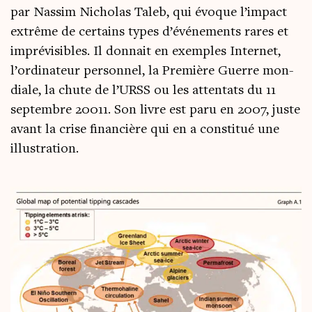
par Nas­sim Nicho­las Taleb, qui évoque l’im­pact
extrême de cer­tains types d’é­vé­ne­ments rares et
impré­vi­sibles. Il don­nait en exemples Inter­net,
l’or­di­na­teur per­son­nel, la Pre­mière Guerre mon­
diale, la chute de l’URSS ou les atten­tats du 11
sep­tembre 20011. Son livre est paru en 2007, juste
avant la crise finan­cière qui en a consti­tué une
illustration.