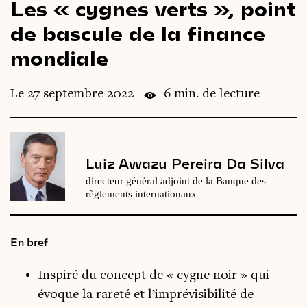
Les « cygnes verts », point
Le
magazine
3,14
de bascule de la finance
mondiale
Vidéos
&
Podcast
Le 27 septembre 2022
6 min. de lecture
Luiz Awazu Pereira Da Silva
directeur général adjoint de la Banque des
règlements internationaux
En bref
Inspiré du concept de « cygne noir » qui
évoque la rareté et l’imprévisibilité de