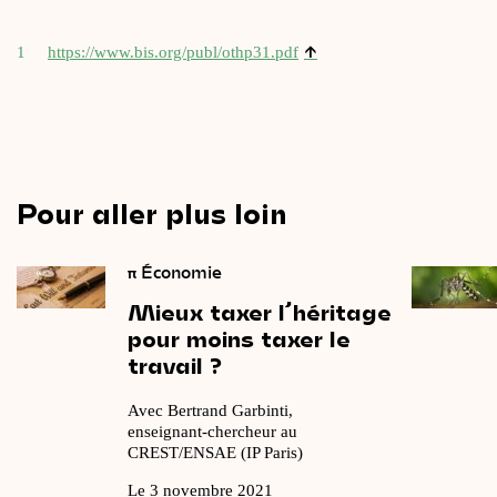
↑
1
https://​www​.bis​.org/​p​u​b​l​/​o​t​h​p​3​1.pdf
Pour aller plus loin
π
Économie
Mieux
taxer
l’héritage
pour
moins
taxer
le
travail
?
Avec Bertrand Garbinti,
enseignant-chercheur au
CREST/ENSAE (IP Paris)
Le 3 novembre 2021