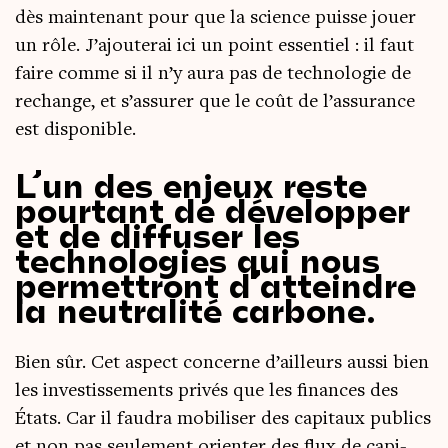
dès main­te­nant pour que la science puisse jouer
un rôle. J’ajouterai ici un point essen­tiel : il faut
faire comme si il n’y aura pas de tech­no­lo­gie de
rechange, et s’assurer que le coût de l’assurance
est disponible.
L’un des enjeux reste
pourtant de développer
et de diffuser les
technologies qui nous
permettront d’atteindre
la neutralité carbone.
Bien sûr. Cet aspect concerne d’ailleurs aus­si bien
les inves­tis­se­ments pri­vés que les finances des
États. Car il fau­dra mobi­li­ser des capi­taux publics
et non pas seule­ment orien­ter des flux de capi­