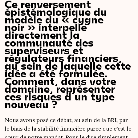
Ce renversement
épistémologique du
modèle du « cygne
noir » interpelle
directement la
communauté des
superviseurs et
régulateurs financiers,
au sein de laquelle cette
idée a été formulée.
Comment, dans votre
domaine, représenter
ces risques d’un type
nouveau ?
Nous avons posé ce débat, au sein de la BRI, par
le biais de la sta­bi­li­té finan­cière parce que c’est le
cœur de notre man­dat. Pour le dire sim­ple­ment :