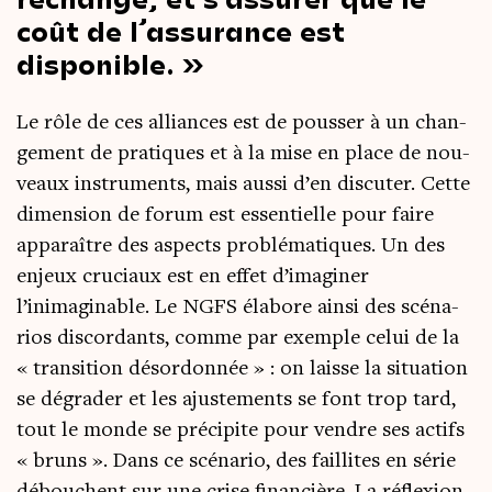
coût de l’assurance est
disponible.
Le rôle de ces alliances est de pous­ser à un chan­
ge­ment de pra­tiques et à la mise en place de nou­
veaux ins­tru­ments, mais aus­si d’en dis­cu­ter. Cette
dimen­sion de forum est essen­tielle pour faire
appa­raître des aspects pro­blé­ma­tiques. Un des
enjeux cru­ciaux est en effet d’imaginer
l’inimaginable. Le NGFS éla­bore ain­si des scé­na­
rios dis­cor­dants, comme par exemple celui de la
« tran­si­tion désor­don­née » : on laisse la situa­tion
se dégra­der et les ajus­te­ments se font trop tard,
tout le monde se pré­ci­pite pour vendre ses actifs
« bruns ». Dans ce scé­na­rio, des faillites en série