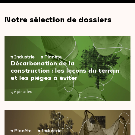
Notre sélection de dossiers
π
Industrie
π
Planète
Décarbonation de la
construction : les leçons du terrain
et les pièges à éviter
3 épisodes
π
Planète
π
Industrie