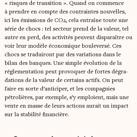
« risques de tran­si­tion ». Quand on com­mence
à prendre en compte des contraintes nou­velles,
ici les émis­sions de CO2, cela entraîne toute une
série de chocs : tel sec­teur prend de la valeur, tel
autre en perd, des acti­vi­tés peuvent dis­pa­raître ou
voir leur modèle éco­no­mique bou­le­ver­sé. Ces
chocs se tra­dui­ront par des varia­tions dans le
bilan des banques. Une simple évo­lu­tion de la
régle­men­ta­tion peut pro­vo­quer de fortes dégra­
da­tions de la valeur de cer­tains actifs. On peut
faire en sorte d’anticiper, et les com­pa­gnies
pétro­lières, par exemple, s’y emploient, mais une
vente en masse de leurs actions aurait un impact
sur la sta­bi­li­té financière.