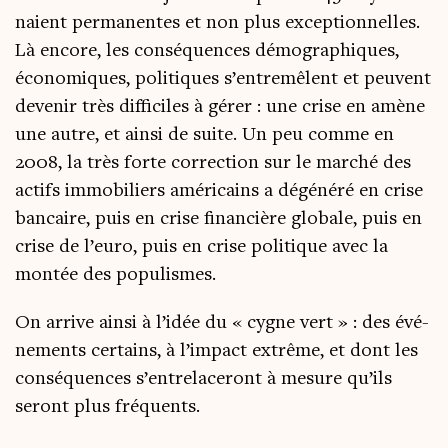
naient per­ma­nentes et non plus excep­tion­nelles.
Là encore, les consé­quences démo­gra­phiques,
éco­no­miques, poli­tiques s’entremêlent et peuvent
deve­nir très dif­fi­ciles à gérer : une crise en amène
une autre, et ain­si de suite. Un peu comme en
2008, la très forte cor­rec­tion sur le mar­ché des
actifs immo­bi­liers amé­ri­cains a dégé­né­ré en crise
ban­caire, puis en crise finan­cière glo­bale, puis en
crise de l’euro, puis en crise poli­tique avec la
mon­tée des populismes.
On arrive ain­si à l’idée du « cygne vert » : des évé­
ne­ments cer­tains, à l’impact extrême, et dont les
consé­quences s’entrelaceront à mesure qu’ils
seront plus fréquents.