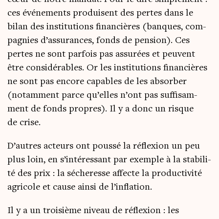
ces évé­ne­ments pro­duisent des pertes dans le
bilan des ins­ti­tu­tions finan­cières (banques, com­
pa­gnies d’assurances, fonds de pen­sion). Ces
pertes ne sont par­fois pas assu­rées et peuvent
être consi­dé­rables. Or les ins­ti­tu­tions finan­cières
ne sont pas encore capables de les absor­ber
(notam­ment parce qu’elles n’ont pas suf­fi­sam­
ment de fonds propres). Il y a donc un risque
de crise.
D’autres acteurs ont pous­sé la réflexion un peu
plus loin, en s’intéressant par exemple à la sta­bi­li­
té des prix : la séche­resse affecte la pro­duc­ti­vi­té
agri­cole et cause ain­si de l’inflation.
Il y a un troi­sième niveau de réflexion : les