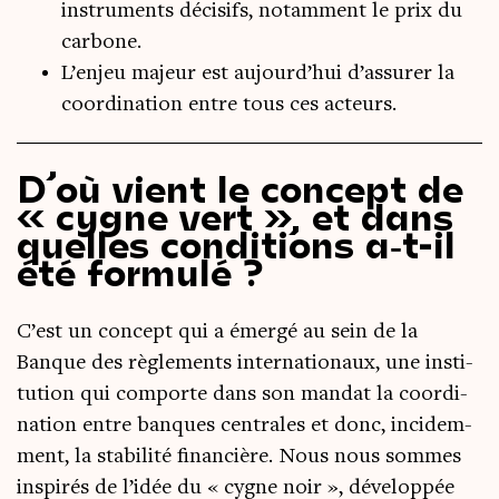
instruments décisifs, notamment le prix du
carbone.
L’enjeu majeur est aujourd’hui d’assurer la
coordination entre tous ces acteurs.
D’où vient le concept de
« cygne vert », et dans
quelles conditions a‑t-il
été formulé ?
C’est un concept qui a émer­gé au sein de la
Banque des règle­ments inter­na­tio­naux, une ins­ti­
tu­tion qui com­porte dans son man­dat la coor­di­
na­tion entre banques cen­trales et donc, inci­dem­
ment, la sta­bi­li­té finan­cière. Nous nous sommes
ins­pi­rés de l’idée du « cygne noir », déve­lop­pée