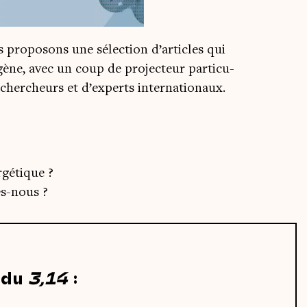
ro­po­sons une sélec­tion d’articles qui
ène, avec un coup de pro­jec­teur par­ti­cu­
de cher­cheurs et d’experts internationaux.
ergétique ?
es-nous ?
 du
3,14
: