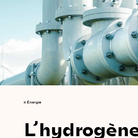
π
Énergie
L’hydrogène