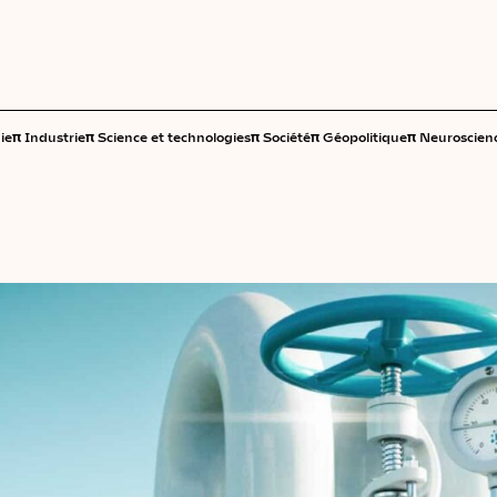
π
π
π
π
π
ie
Industrie
Science et technologies
Société
Géopolitique
Neuroscien