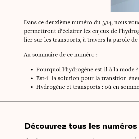
Dans ce deuxième numé­ro du 3,14, nous vous p
per­met­tront d’éclairer les enjeux de l’hydrog
lier sur les trans­ports, à tra­vers la parole 
Au som­maire de ce numéro :
Pour­quoi l’hydrogène est-il à la mode ?
Est-il la solu­tion pour la tran­si­tion én
Hydro­gène et trans­ports : où en somm
Découvrez tous les numéros