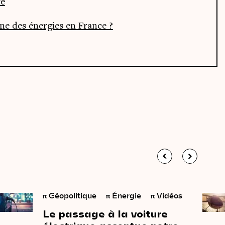
re
one des éner­gies en France ?
π
Géopolitique
π
Énergie
π
Vidéos
Le
passage
à
la
voiture