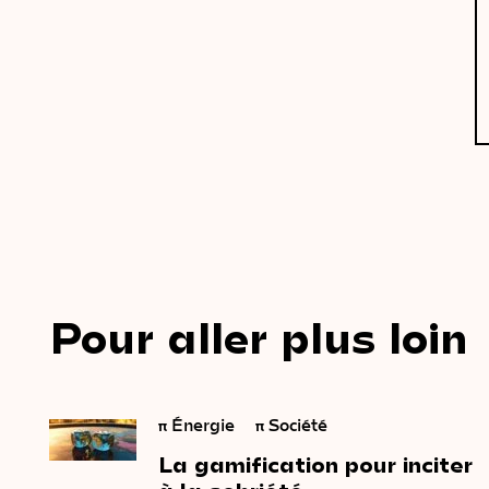
Pour aller plus loin
π
Énergie
π
Société
La
gamification
pour
inciter