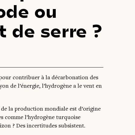
mode ou
t de serre ?
 pour contri­buer à la décar­bo­na­tion des
rayon de l’énergie, l’hydrogène a le vent en
e la pro­duc­tion mon­diale est d’origine
­gies comme l’hydrogène tur­quoise
­zon ? Des incer­ti­tudes subsistent.