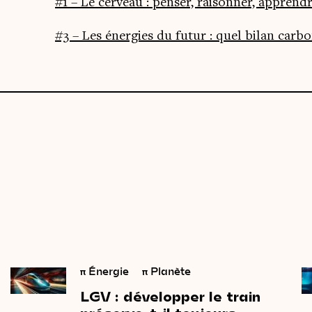
#1 – Le cer­veau : pen­ser, rai­son­ner, apprend
#3 – Les éner­gies du futur : quel bilan car­b
π
Énergie
π
Planète
LGV : développer
le
train