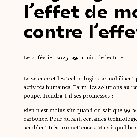
l’effet de 
contre l’effe
Le 21 février 2023
1 min. de lecture
La science et les tech­no­lo­gies se mobi­lisent
acti­vi­tés humaines. Par­mi les solu­tions au 
poupe. Tien­dra-t-il ses promesses ?
Rien n’est moins sûr quand on sait que 99 % d
car­bo­née. Pour autant, cer­taines tech­no­lo
semblent très pro­met­teuses. Mais à quel hori