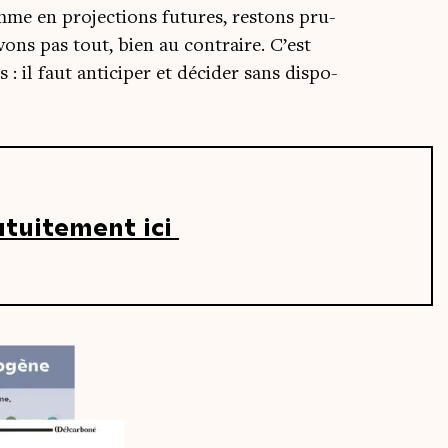
e en pro­jec­tions futures, res­tons pru­
ons pas tout, bien au contraire. C’est
s : il faut anti­ci­per et déci­der sans dis­po­
atuitement ici