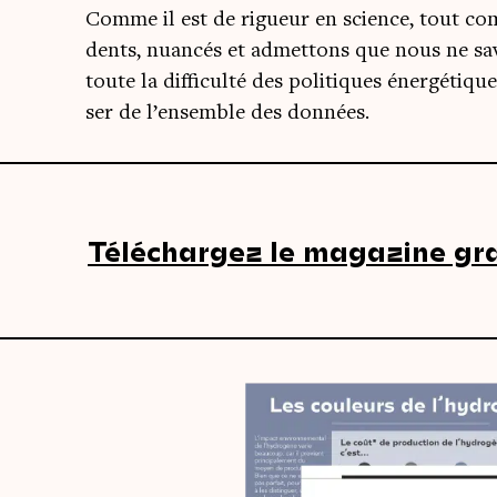
Comme il est de rigueur en science, tout comm
dents, nuan­cés et admet­tons que nous ne sav
toute la dif­fi­cul­té des poli­tiques éner­gé­tique
ser de l’ensemble des données.
Téléchargez le magazine gr