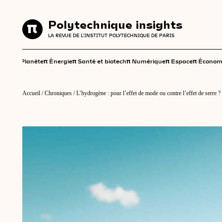
Polytechnique insights
Polytechnique insights
LA REVUE DE L'INSTITUT POLYTECHNIQUE DE PARIS
LA REVUE DE L'INSTITUT POLYTECHNIQUE DE PARIS
π
π
π
π
π
π
Planète
Énergie
Santé et biotech
Numérique
Espace
Économ
Accueil
/
Chroniques
/
L’hydrogène : pour l’effet de mode ou contre l’effet de serre ?