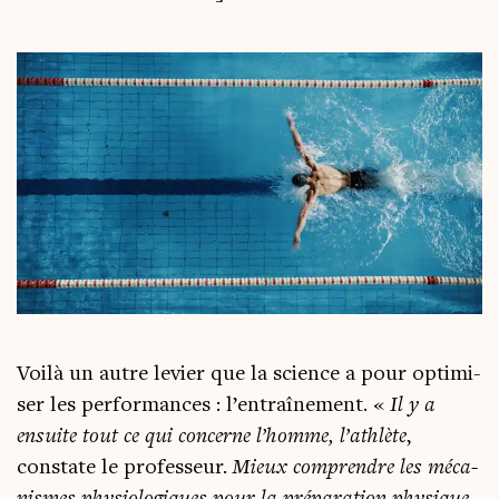
Voi­là un autre levier que la science a pour opti­mi­
ser les per­for­mances : l’entraînement. «
Il y a
ensuite tout ce qui concerne l’homme, l’athlète
,
constate le pro­fes­seur.
Mieux com­prendre les méca­
nismes phy­sio­lo­giques pour la pré­pa­ra­tion phy­sique,