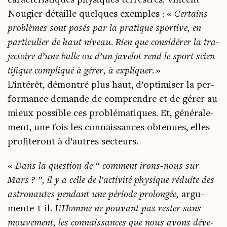
carac­té­ris­tiques phy­siques ter­restres. Vincent
Nou­gier détaille quelques exemples : «
Cer­tains
pro­blèmes sont posés par la pra­tique spor­tive, en
par­ti­cu­lier de haut niveau
.
Rien que consi­dé­rer la tra­
jec­toire d’une balle ou d’un jave­lot rend le sport scien­
ti­fique com­pli­qué à gérer, à expli­quer.
»
L’intérêt, démon­tré plus haut, d’optimiser la per­
for­mance demande de com­prendre et de gérer au
mieux pos­sible ces pro­blé­ma­tiques. Et, géné­ra­le­
ment, une fois les connais­sances obte­nues, elles
pro­fi­te­ront à d’autres secteurs.
«
Dans la ques­tion de “
com­ment irons-nous sur
Mars ? ”, il y a celle de l’activité phy­sique réduite des
astro­nautes pen­dant une période pro­lon­gée,
argu­
mente-t-il.
L’Homme ne pou­vant pas res­ter sans
mou­ve­ment, les connais­sances que nous avons déve­