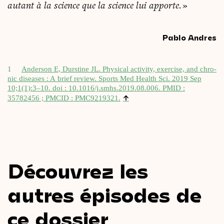
autant à la science que la science lui apporte.
»
Pablo Andres
1
Ander­son E, Durs­tine JL. Phy­si­cal acti­vi­ty, exer­cise, and chro­
nic diseases : A brief review. Sports Med Health Sci. 2019 Sep
10;1(1):3–10. doi : 10.1016/j.smhs.2019.08.006. PMID :
↑
35782456 ; PMCID : PMC9219321.
Découvrez les
autres épisodes de
ce dossier