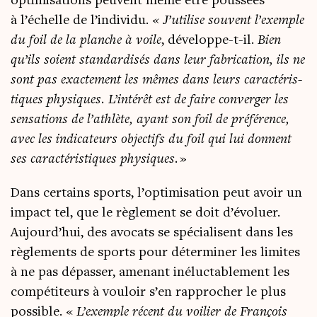
opti­mi­sa­tions peuvent même être pous­sées
à l’échelle de l’individu.
« J’utilise sou­vent l’exemple
du foil de la planche à voile
, déve­loppe-t-il.
Bien
qu’ils soient stan­dar­di­sés dans leur fabri­ca­tion, ils ne
sont pas exac­te­ment les mêmes dans leurs carac­té­ris­
tiques phy­siques. L’intérêt est de faire conver­ger les
sen­sa­tions de l’athlète, ayant son foil de pré­fé­rence,
avec les indi­ca­teurs objec­tifs du foil qui lui donnent
ses carac­té­ris­tiques phy­siques.
»
Dans cer­tains sports, l’optimisation peut avoir un
impact tel, que le règle­ment se doit d’évoluer.
Aujourd’hui, des avo­cats se spé­cia­lisent dans les
règle­ments de sports pour déter­mi­ner les limites
à ne pas dépas­ser, ame­nant iné­luc­ta­ble­ment les
com­pé­ti­teurs à vou­loir s’en rap­pro­cher le plus
pos­sible. «
L’exemple récent du voi­lier de Fran­çois