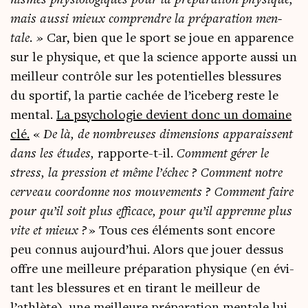
mais aus­si mieux com­prendre la pré­pa­ra­tion men­
tale. »
Car, bien que le sport se joue en appa­rence
sur le phy­sique, et que la science apporte aus­si un
meilleur contrôle sur les poten­tielles bles­sures
du spor­tif, la par­tie cachée de l’iceberg reste le
men­tal.
La psy­cho­lo­gie devient donc un domaine
clé.
«
De là, de nom­breuses dimen­sions appa­raissent
dans les études,
rap­porte-t-il.
Com­ment gérer le
stress, la pres­sion et même l’échec ? Com­ment notre
cer­veau coor­donne nos mou­ve­ments ? Com­ment faire
pour qu’il soit plus effi­cace, pour qu’il apprenne plus
vite et mieux ?
» Tous ces élé­ments sont encore
peu connus aujourd’hui. Alors que jouer des­sus
offre une meilleure pré­pa­ra­tion phy­sique (en évi­
tant les bles­sures et en tirant le meilleur de
l’athlète), une meilleure pré­pa­ra­tion men­tale lui