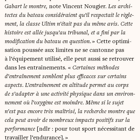
Gabart le montre,
note Vincent Nou­gier.
Les archi­
tectes du bateau consi­dé­raient qu’il res­pec­tait le règle­
ment, la classe Ultim n’était pas du même avis. Cette
his­toire est allée jusqu’au tri­bu­nal, et a fini par la
modi­fi­ca­tion du bateau en ques­tion.
» Cette opti­mi­
sa­tion pous­sée aux limites ne se can­tonne pas
à l’équipement uti­li­sé, elle peut aus­si se retrou­ver
dans les entraî­ne­ments. «
Cer­taines méthodes
d’entraînement semblent plus effi­caces sur cer­tains
aspects
.
L’entraînement en alti­tude per­met au corps
de s’adapter à une acti­vi­té phy­sique dans un envi­ron­
ne­ment où l’oxygène est moindre. Même si le sujet
n’est pas encore très maî­tri­sé, la recherche montre que
cela peut avoir de nom­breux impacts posi­tifs sur la
per­for­mance
[ndlr : pour tout sport néces­si­tant de
tra­vailler l’endurance]
.
»