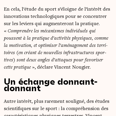
En cela, l’étude du sport s’éloigne de l’intérêt des
inno­va­tions tech­no­lo­giques pour se concen­trer
sur les leviers qui aug­men­te­ront la pra­tique.
«
Com­prendre les méca­nismes indi­vi­duels qui
poussent à la pra­tique d’activités phy­siques, comme
la moti­va­tion, et opti­mi­ser l’aménagement des ter­ri­
toires (en créant de nou­velles infra­struc­tures spor­
tives) sont deux angles d’attaques pour favo­ri­ser
cette pra­tique
», déclare Vincent Nougier.
Un échange donnant-
donnant
Autre inté­rêt, plus rare­ment sou­li­gné, des études
scien­ti­fiques sur le sport : la com­pré­hen­sion des