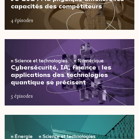
capacités des compétiteurs
4 épisodes
π
Science et technologies
π
Numérique
Cybersécurité, IA, finance : les
applications des technologies
quantique se précisent
5 épisodes
π
Énergie
π
Science et technologies