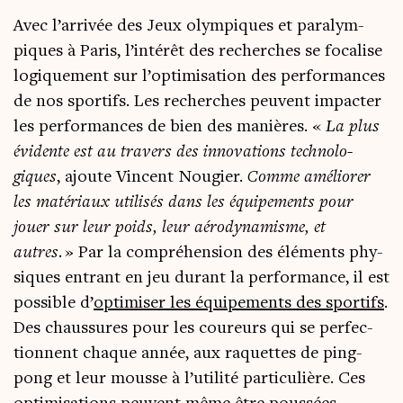
Avec l’arrivée des Jeux olym­piques et para­lym­
piques à Paris, l’intérêt des recherches se foca­lise
logi­que­ment sur l’optimisation des per­for­mances
de nos spor­tifs. Les recherches peuvent impac­ter
les per­for­mances de bien des manières. «
La plus
évi­dente est au tra­vers des inno­va­tions tech­no­lo­
giques
, ajoute Vincent Nou­gier.
Comme amé­lio­rer
les maté­riaux uti­li­sés dans les équi­pe­ments pour
jouer sur leur poids, leur aéro­dy­na­misme, et
autres.
» Par la com­pré­hen­sion des élé­ments phy­
siques entrant en jeu durant la per­for­mance, il est
pos­sible d’
opti­mi­ser les équi­pe­ments des spor­tifs
.
Des chaus­sures pour les cou­reurs qui se per­fec­
tionnent chaque année, aux raquettes de ping-
pong et leur mousse à l’utilité par­ti­cu­lière. Ces