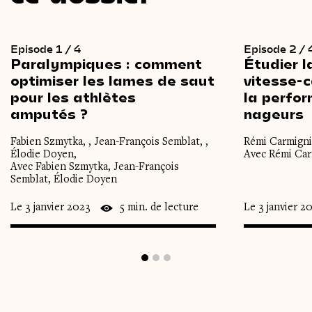
Episode 1 / 4
Episode 2 / 
Paralympiques :
comment
Étudier
l
optimiser
les
lames
de
saut
vitesse-
pour
les
athlètes
la
perfo
amputés ?
nageurs
Fabien Szmytka, , Jean-François Semblat, ,
Rémi Carmignia
Élodie Doyen,
Avec Rémi Car
Avec Fabien Szmytka, Jean-François
Semblat, Élodie Doyen
Le 3 janvier 2023
5 min. de lecture
Le 3 janvier 2