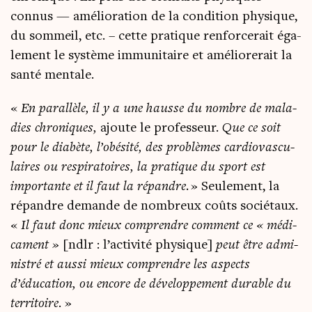
connus — amé­lio­ra­tion de la condi­tion phy­sique,
du som­meil, etc. – cette pra­tique ren­for­ce­rait éga­
le­ment le sys­tème immu­ni­taire et amé­lio­re­rait la
san­té mentale.
«
En paral­lèle, il y a une hausse du nombre de mala­
dies chro­niques,
ajoute le pro­fes­seur.
Que ce soit
pour le dia­bète, l’obésité, des pro­blèmes car­dio­vas­cu­
laires ou res­pi­ra­toires, la pra­tique du sport est
impor­tante et il faut la répandre.
» Seule­ment, la
répandre demande de nom­breux coûts socié­taux.
«
Il faut donc
mieux com­prendre com­ment ce « médi­
ca­ment »
[ndlr : l’activité phy­sique]
peut être admi­
nis­tré et aus­si mieux com­prendre les aspects
d’éducation, ou encore de déve­lop­pe­ment durable du
ter­ri­toire
. »