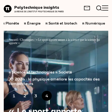
Planète
Polytechnique insights
FR
EN
LA REVUE DE L'INSTITUT POLYTECHNIQUE DE PARIS
Énergie
π
π
π
π
π
Planète
Énergie
Santé et biotech
Numérique
Santé
et
biotech
Numérique
Accueil
/
Chroniques
/
« Le sport apporte autant à la science que la science lui
apporte »
Espace
Économie
Industrie
π Science et technologies
π Société
Science
et
technologies
JO 2024 : la physique améliore les capacités des
compétiteurs
Société
1
2
3
4
Géopolitique
« Le sport apporte
Neurosciences