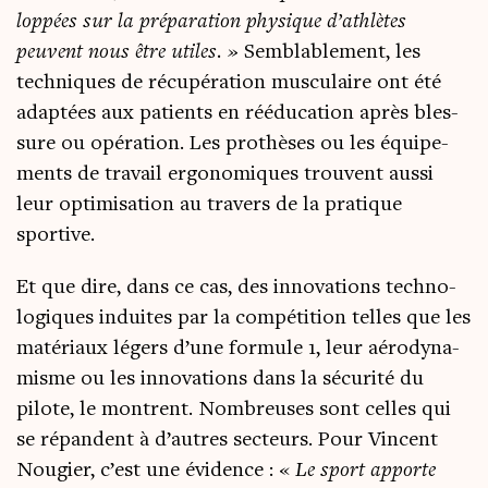
lop­pées sur la pré­pa­ra­tion phy­sique d’athlètes
peuvent nous être utiles. »
Sem­bla­ble­ment, les
tech­niques de récu­pé­ra­tion mus­cu­laire ont été
adap­tées aux patients en réédu­ca­tion après bles­
sure ou opé­ra­tion. Les pro­thèses ou les équi­pe­
ments de tra­vail ergo­no­miques trouvent aus­si
leur opti­mi­sa­tion au tra­vers de la pra­tique
sportive.
Et que dire, dans ce cas, des inno­va­tions tech­no­
lo­giques induites par la com­pé­ti­tion telles que les
maté­riaux légers d’une for­mule 1, leur aéro­dy­na­
misme ou les inno­va­tions dans la sécu­ri­té du
pilote, le montrent. Nom­breuses sont celles qui
se répandent à d’autres sec­teurs. Pour Vincent
Nou­gier, c’est une évi­dence : «
Le sport apporte