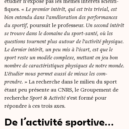
étu­dier n’expose pas les mêmes inté­rêts scien­ti­
fiques. «
Le pre­mier inté­rêt, qui est très tri­vial, est
bien enten­du dans l’amélioration des per­for­mances
du spor­tif,
pour­suit le pro­fes­seur.
Un second inté­rêt
se trouve dans le domaine du sport-san­té, où les
ques­tions tournent plus autour de l’activité phy­sique.
Le der­nier inté­rêt, un peu mis à l’écart, est que le
sport reste un modèle com­plexe, met­tant en jeu bon
nombre de carac­té­ris­tiques phy­siques de notre monde.
L’étudier nous per­met aus­si de mieux les com­
prendre. »
La recherche dans le milieu du sport
étant peu pré­sente au CNRS, le Grou­pe­ment de
recherche
Sport & Acti­vi­té
s’est for­mé pour
répondre à ces trois axes.
De l’activité sportive…