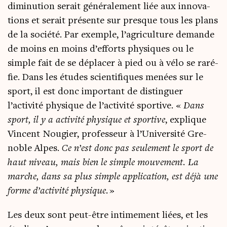
dimi­nu­tion serait géné­ra­le­ment liée aux inno­va­
tions et serait pré­sente sur presque tous les plans
de la socié­té. Par exemple, l’agriculture demande
de moins en moins d’efforts phy­siques ou le
simple fait de se dépla­cer à pied ou à vélo se raré­
fie. Dans les études scien­ti­fiques menées sur le
sport, il est donc impor­tant de dis­tin­guer
l’activité phy­sique de l’activité spor­tive. «
Dans
sport, il y a acti­vi­té phy­sique et spor­tive
, explique
Vincent Nou­gier, pro­fes­seur à l’Université Gre­
noble Alpes.
Ce n’est donc pas seule­ment le sport de
haut niveau, mais bien le simple mou­ve­ment. La
marche, dans sa plus simple appli­ca­tion, est déjà une
forme d’activité phy­sique.
»
Les deux sont peut-être inti­me­ment liées, et les