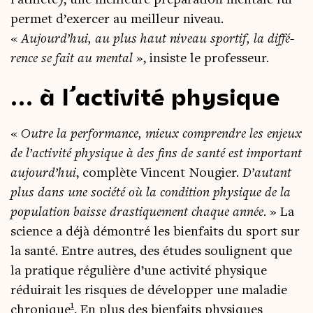
per­met d’exercer au meilleur niveau.
«
Aujourd’hui, au plus haut niveau spor­tif, la dif­fé­
rence se fait au men­tal »
, insiste le pro­fes­seur.
… à l’activité physique
«
Outre la per­for­mance, mieux com­prendre les enjeux
de l’activité phy­sique à des fins de san­té est impor­tant
aujourd’hui
, com­plète Vincent Nou­gier.
D’autant
plus dans une socié­té où la condi­tion phy­sique de la
popu­la­tion baisse dras­ti­que­ment chaque année
. » La
science a déjà démon­tré les bien­faits du sport sur
la san­té. Entre autres, des études sou­lignent que
la pra­tique régu­lière d’une acti­vi­té phy­sique
rédui­rait les risques de déve­lop­per une mala­die
1
chro­nique
. En plus des bien­faits phy­siques