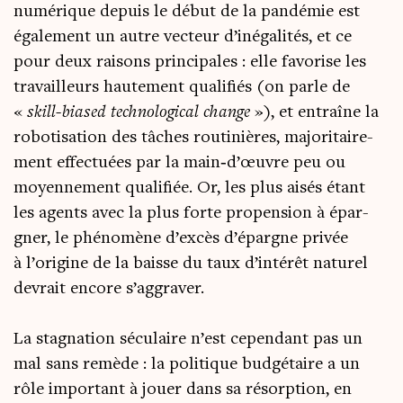
numé­rique depuis le début de la pan­dé­mie est
éga­le­ment un autre vec­teur d’inégalités, et ce
pour deux rai­sons prin­ci­pales : elle favo­rise les
tra­vailleurs hau­te­ment qua­li­fiés (on parle de
«
skill-bia­sed tech­no­lo­gi­cal change
»), et entraîne la
robo­ti­sa­tion des tâches rou­ti­nières, majo­ri­tai­re­
ment effec­tuées par la main‑d’œuvre peu ou
moyen­ne­ment qua­li­fiée. Or, les plus aisés étant
les agents avec la plus forte pro­pen­sion à épar­
gner, le phé­no­mène d’excès d’épargne pri­vée
à l’origine de la baisse du taux d’intérêt natu­rel
devrait encore s’aggraver.
La stag­na­tion sécu­laire n’est cepen­dant pas un
mal sans remède : la poli­tique bud­gé­taire a un
rôle impor­tant à jouer dans sa résorp­tion, en