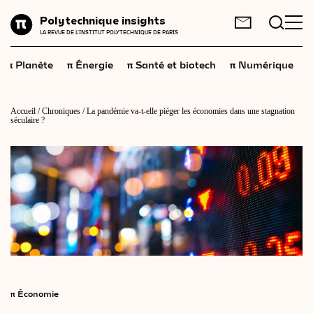
Planète
Polytechnique insights
FR
EN
LA REVUE DE L'INSTITUT POLYTECHNIQUE DE PARIS
Énergie
π
π
π
π
π
Planète
Énergie
Santé et biotech
Numérique
Santé
et
biotech
Numérique
Accueil
/
Chroniques
/
La pandémie va-t-elle piéger les économies dans une stagnation
séculaire ?
Espace
Économie
Industrie
Science
et
technologies
Société
Géopolitique
π
Économie
Neurosciences