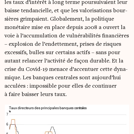
les taux d’intérêt à long terme pour­sui­vaient leur
baisse ten­dan­cielle, et que les valo­ri­sa­tions bour­
sières grim­paient. Glo­ba­le­ment, la poli­tique
moné­taire mise en place depuis 2008 a ouvert la
voie à l’accumulation de vul­né­ra­bi­li­tés finan­cières
– explo­sion de l’endettement, prises de risques
exces­sifs, bulles sur cer­tains actifs – sans pour
autant relan­cer l’activité de façon durable. Et la
crise du Covid-19 menace d’accentuer cette dyna­
mique. Les banques cen­trales sont aujourd’hui
accu­lées : impos­sible pour elles de conti­nuer
à faire bais­ser leurs taux.