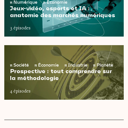
π
Numérique
π
Économie
Jeux-vidéo, esports et IA :
anatomie des marchés numériques
3 épisodes
π
Société
π
Économie
π
Industrie
π
Planète
Prospective : tout comprendre sur
la méthodologie
4 épisodes