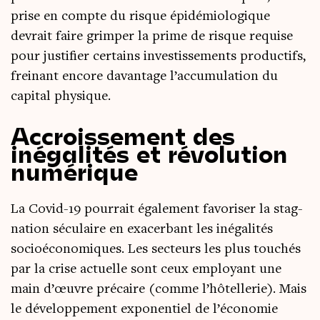
prise en compte du risque épi­dé­mio­lo­gique
devrait faire grim­per la prime de risque requise
pour jus­ti­fier cer­tains inves­tis­se­ments pro­duc­tifs,
frei­nant encore davan­tage l’accumulation du
capi­tal physique.
Accroissement des
inégalités et révolution
numérique
La Covid-19 pour­rait éga­le­ment favo­ri­ser la stag­
na­tion sécu­laire en exa­cer­bant les inéga­li­tés
socioé­co­no­miques. Les sec­teurs les plus tou­chés
par la crise actuelle sont ceux employant une
main d’œuvre pré­caire (comme l’hôtellerie). Mais
le déve­lop­pe­ment expo­nen­tiel de l’économie