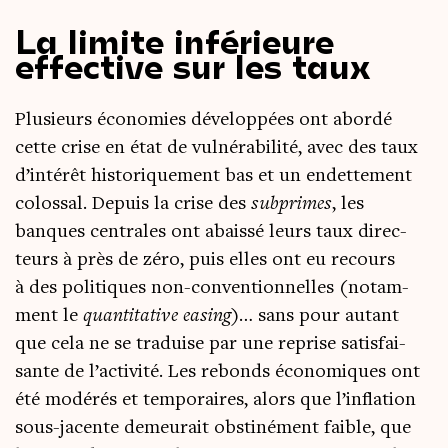
La limite inférieure
effective sur les taux
Plu­sieurs éco­no­mies déve­lop­pées ont abor­dé
cette crise en état de vul­né­ra­bi­li­té, avec des taux
d’intérêt his­to­ri­que­ment bas et un endet­te­ment
colos­sal. Depuis la crise des
sub­primes
, les
banques cen­trales ont abais­sé leurs taux direc­
teurs à près de zéro, puis elles ont eu recours
à des poli­tiques non-conven­tion­nelles (notam­
ment le
quan­ti­ta­tive easing
)… sans pour autant
que cela ne se tra­duise par une reprise satis­fai­
sante de l’activité. Les rebonds éco­no­miques ont
été modé­rés et tem­po­raires, alors que l’inflation
sous-jacente demeu­rait obs­ti­né­ment faible, que