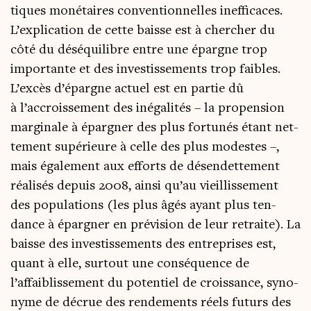
tiques moné­taires conven­tion­nelles inef­fi­caces.
L’explication de cette baisse est à cher­cher du
côté du dés­équi­libre entre une épargne trop
impor­tante et des inves­tis­se­ments trop faibles.
L’excès d’épargne actuel est en par­tie dû
à l’accroissement des inéga­li­tés – la pro­pen­sion
mar­gi­nale à épar­gner des plus for­tu­nés étant net­
te­ment supé­rieure à celle des plus modestes –,
mais éga­le­ment aux efforts de désen­det­te­ment
réa­li­sés depuis 2008, ain­si qu’au vieillis­se­ment
des popu­la­tions (les plus âgés ayant plus ten­
dance à épar­gner en pré­vi­sion de leur retraite). La
baisse des inves­tis­se­ments des entre­prises est,
quant à elle, sur­tout une consé­quence de
l’affaiblissement du poten­tiel de crois­sance, syno­
nyme de décrue des ren­de­ments réels futurs des