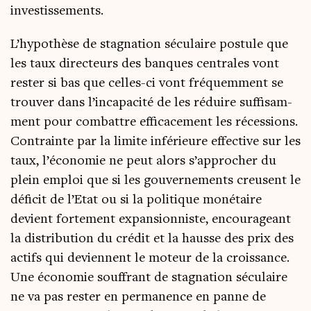
investissements.
L’hypothèse de stag­na­tion sécu­laire pos­tule que
les taux direc­teurs des banques cen­trales vont
res­ter si bas que celles-ci vont fré­quem­ment se
trou­ver dans l’incapacité de les réduire suf­fi­sam­
ment pour com­battre effi­ca­ce­ment les réces­sions.
Contrainte par la limite infé­rieure effec­tive sur les
taux, l’économie ne peut alors s’approcher du
plein emploi que si les gou­ver­ne­ments creusent le
défi­cit de l’Etat ou si la poli­tique moné­taire
devient for­te­ment expan­sion­niste, encou­ra­geant
la dis­tri­bu­tion du cré­dit et la hausse des prix des
actifs qui deviennent le moteur de la crois­sance.
Une éco­no­mie souf­frant de stag­na­tion sécu­laire
ne va pas res­ter en per­ma­nence en panne de