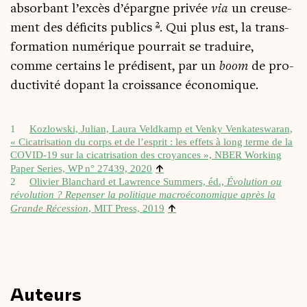
absor­bant l’ex­cès d’é­pargne pri­vée
via
un creu­se­
2
ment des défi­cits publics
. Qui plus est, la trans­
for­ma­tion numé­rique pour­rait se tra­duire,
comme cer­tains le pré­disent, par un
boom
de pro­
duc­ti­vi­té dopant la crois­sance économique.
1
Koz­lows­ki, Julian, Lau­ra Veld­kamp et Ven­ky Ven­ka­tes­wa­ran,
« Cica­tri­sa­tion du corps et de l’esprit : les effets à long terme de la
COVID-19 sur la cica­tri­sa­tion des croyances », NBER Wor­king
↑
Paper Series, WP n° 27439, 2020
2
Oli­vier Blan­chard et Law­rence Sum­mers, éd.,
Évo­lu­tion ou
révo­lu­tion ? Repen­ser la poli­tique macroé­co­no­mique après la
↑
Grande Réces­sion
, MIT Press, 2019
Auteurs