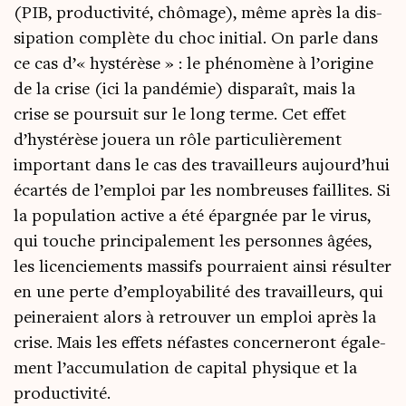
(PIB, pro­duc­ti­vi­té, chô­mage), même après la dis­
si­pa­tion com­plète du choc ini­tial. On parle dans
ce cas d’« hys­té­rèse » : le phé­no­mène à l’origine
de la crise (ici la pan­dé­mie) dis­pa­raît, mais la
crise se pour­suit sur le long terme. Cet effet
d’hystérèse joue­ra un rôle par­ti­cu­liè­re­ment
impor­tant dans le cas des tra­vailleurs aujourd’hui
écar­tés de l’emploi par les nom­breuses faillites. Si
la popu­la­tion active a été épar­gnée par le virus,
qui touche prin­ci­pa­le­ment les per­sonnes âgées,
les licen­cie­ments mas­sifs pour­raient ain­si résul­ter
en une perte d’employabilité des tra­vailleurs, qui
pei­ne­raient alors à retrou­ver un emploi après la
crise. Mais les effets néfastes concer­ne­ront éga­le­
ment l’accumulation de capi­tal phy­sique et la
productivité.