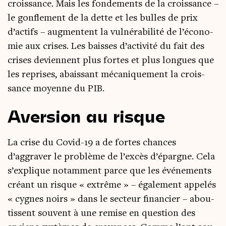
crois­sance. Mais les fon­de­ments de la crois­sance –
le gon­fle­ment de la dette et les bulles de prix
d’actifs – aug­mentent la vul­né­ra­bi­li­té de l’é­co­no­
mie aux crises. Les baisses d’activité du fait des
crises deviennent plus fortes et plus longues que
les reprises, abais­sant méca­ni­que­ment la crois­
sance moyenne du PIB.
Aversion au risque
La crise du Covid-19 a de fortes chances
d’aggraver le pro­blème de l’excès d’épargne. Cela
s’explique notam­ment parce que les évé­ne­ments
créant un risque « extrême » – éga­le­ment appe­lés
« cygnes noirs » dans le sec­teur finan­cier – abou­
tissent sou­vent à une remise en ques­tion des