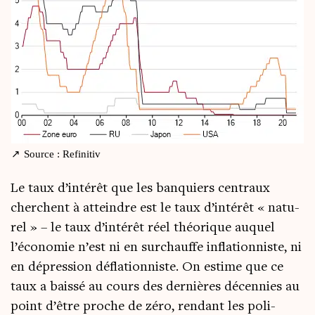
Source : Refinitiv
Le taux d’intérêt que les ban­quiers cen­traux
cherchent à atteindre est le taux d’intérêt « natu­
rel » – le taux d’intérêt réel théo­rique auquel
l’économie n’est ni en sur­chauffe infla­tion­niste, ni
en dépres­sion défla­tion­niste. On estime que ce
taux a bais­sé au cours des der­nières décen­nies au
point d’être proche de zéro, ren­dant les poli­