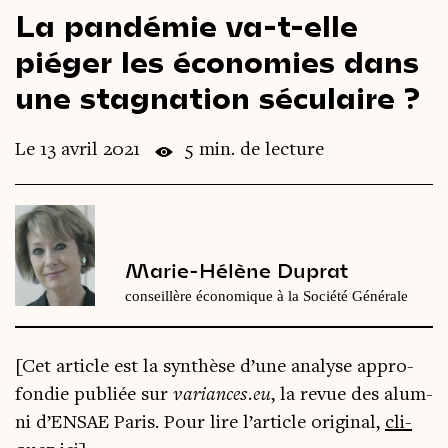
La pandémie va-t-elle
Le
magazine
3,14
piéger les économies dans
Vidéos
&
Podcast
une stagnation séculaire ?
Le 13 avril 2021
5 min. de lecture
Marie-Hélène Duprat
conseillère économique à la Société Générale
[Cet article est la syn­thèse d’une ana­lyse appro­
fon­die publiée sur
variances​.eu
, la revue des alum­
ni d’ENSAE Paris. Pour lire l’ar­ticle ori­gi­nal,
cli­