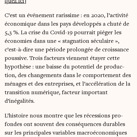
quez ici
]
C’est un évé­ne­ment raris­sime : en 2020, l’ac­ti­vi­té
éco­no­mique dans les pays déve­lop­pés a chu­té de
5,3 %. La crise du Covid-19 pour­rait pié­ger les
éco­no­mies dans une « stag­na­tion sécu­laire »,
c’est-à-dire une période pro­lon­gée de crois­sance
pous­sive. Trois fac­teurs viennent étayer cette
hypo­thèse : une baisse du poten­tiel de pro­duc­
tion, des chan­ge­ments dans le com­por­te­ment des
ménages et des entre­prises, et l’accélération de la
tran­si­tion numé­rique, fac­teur impor­tant
d’inégalités.
L’histoire nous montre que les réces­sions pro­
fondes ont sou­vent des consé­quences durables
sur les prin­ci­pales variables macroé­co­no­miques