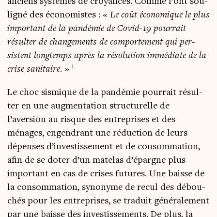
anciens sys­tèmes de croyances. Comme l’ont sou­
li­gné des éco­no­mistes : «
Le coût éco­no­mique le plus
impor­tant de la pan­dé­mie de Covid-19 pour­rait
résul­ter de chan­ge­ments de com­por­te­ment qui per­
sistent long­temps après la réso­lu­tion immé­diate de la
1
crise sani­taire
. »
Le choc sis­mique de la pan­dé­mie pour­rait résul­
ter en une aug­men­ta­tion struc­tu­relle de
l’aversion au risque des entre­prises et des
ménages, engen­drant une réduc­tion de leurs
dépenses d’investissement et de consom­ma­tion,
afin de se doter d’un mate­las d’épargne plus
impor­tant en cas de crises futures. Une baisse de
la consom­ma­tion, syno­nyme de recul des débou­
chés pour les entre­prises, se tra­duit géné­ra­le­ment
par une baisse des inves­tis­se­ments. De plus, la