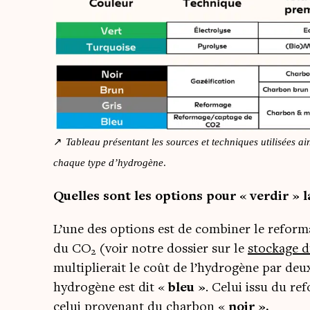
Tableau pré­sen­tant les sources et tech­niques uti­li­sées 
chaque type d’hy­dro­gène
.
Quelles sont les options pour « ver­dir » 
L’une des options est de com­bi­ner le refor
du CO
(voir notre dos­sier sur le
sto­ckage 
2
mul­ti­plie­rait le coût de l’hydrogène par deu
hydro­gène est dit «
bleu »
. Celui issu du re
celui pro­ve­nant du char­bon «
noir ».