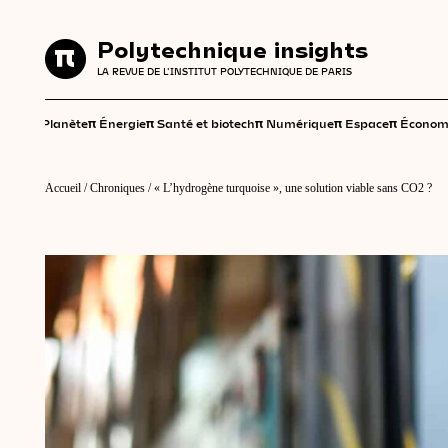
Polytechnique insights
Polytechnique insights
LA REVUE DE L'INSTITUT POLYTECHNIQUE DE PARIS
LA REVUE DE L'INSTITUT POLYTECHNIQUE DE PARIS
π
π
π
π
π
π
Planète
Énergie
Santé et biotech
Numérique
Espace
Économ
Accueil
/
Chroniques
/
« L’hydrogène turquoise », une solution viable sans CO2 ?