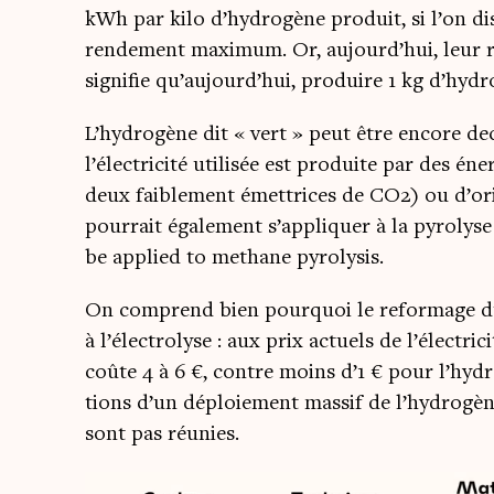
kWh par kilo d’hydrogène pro­duit, si l’on dis
ren­de­ment maxi­mum. Or, aujourd’hui, leur r
signi­fie qu’aujourd’hui, pro­duire 1 kg d’
L’hydrogène dit « vert » peut être encore dec
l’électricité uti­li­sée est pro­duite par des én
deux fai­ble­ment émet­trices de CO2) ou d’ori
pour­rait éga­le­ment s’appliquer à la pyro­ly
be applied to methane pyrolysis.
On com­prend bien pour­quoi le refor­mage du
à l’électrolyse : aux prix actuels de l’électric
coûte 4 à 6 €, contre moins d’1 € pour l’hyd
tions d’un déploie­ment mas­sif de l’hydrogèn
sont pas réunies.