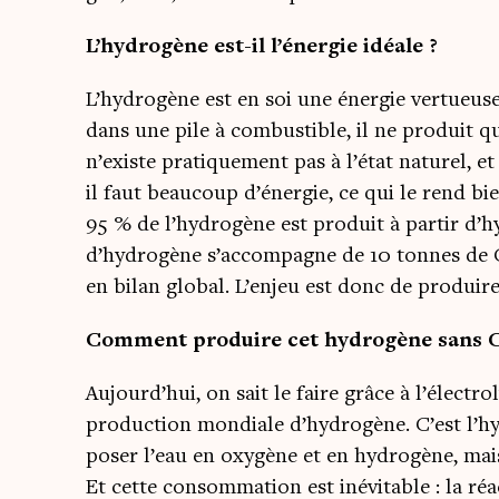
L’hydrogène est-il l’énergie idéale ?
L’hydrogène est en soi une éner­gie ver­tueuse
dans une pile à com­bus­tible, il ne pro­duit qu
n’existe pra­ti­que­ment pas à l’état natu­rel, 
il faut beau­coup d’énergie, ce qui le rend b
95 % de l’hydrogène est pro­duit à par­tir d’
d’hydrogène s’accompagne de 10 tonnes de
en bilan glo­bal. L’enjeu est donc de pro­dui
Com­ment pro­duire cet hydro­gène sans 
Aujourd’hui, on sait le faire grâce à l’électro
pro­duc­tion mon­diale d’hydrogène. C’est l’
po­ser l’eau en oxy­gène et en hydro­gène, ma
Et cette consom­ma­tion est inévi­table : la r