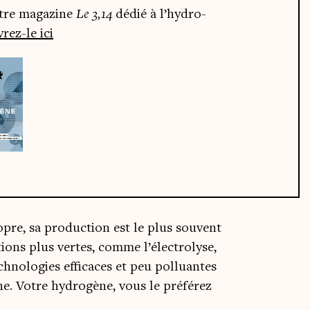
otre maga­zine
Le 3,14
dédié à l’hy­dro­
rez-le ici
pre, sa pro­duc­tion est le plus sou­vent
­tions plus vertes, comme l’électrolyse,
h­no­lo­gies effi­caces et peu pol­luantes
. Votre hydro­gène, vous le pré­fé­rez