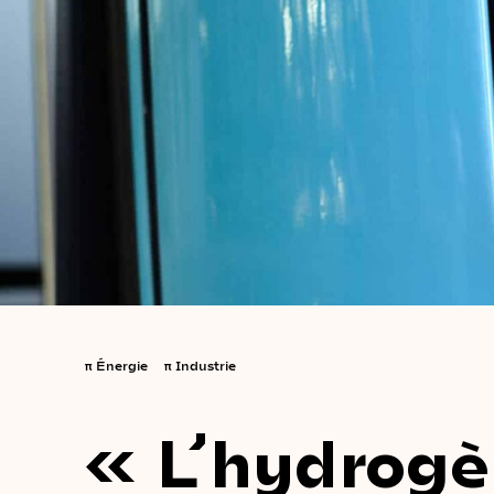
π
Énergie
π
Industrie
« L’hydrog