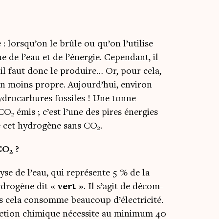
 : lorsqu’on le brûle ou qu’on l’utilise
e de l’eau et de l’énergie. Cepen­dant, il
et il faut donc le pro­duire… Or, pour cela,
ien moins propre. Aujourd’hui, envi­ron
hydrocarbures fos­siles ! Une tonne
 CO
émis ; c’est l’une des pires éner­gies
2
re cet hydro­gène sans CO
.
2
CO
?
2
lyse de l’eau, qui repré­sente 5 % de la
hydrogène dit «
vert »
. Il s’agit de décom­
is cela consomme beau­coup d’électricité.
éac­tion chi­mique néces­site au mini­mum 40