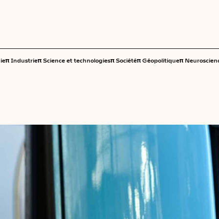
π
π
π
π
π
ie
Industrie
Science et technologies
Société
Géopolitique
Neuroscien