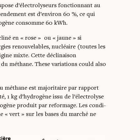
­pose d’électrolyseurs fonc­tion­nant au
en­de­ment est d’environ 60 %, ce qui
hydrogène consomme 60 kWh.
li­né en « rose » ou « jaune » si
er­gies renou­ve­lables, nucléaire (toutes les
gine mixte. Cette décli­nai­son
se du méthane. These varia­tions could also
 méthane est majo­ri­taire par rap­port
ité, 1 kg d’hydrogène issu de l’électrolyse
rogène pro­duit par refor­mage. Les condi­
e « vert » sur les bases du mar­ché ne