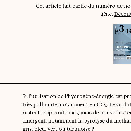
Cet article fait par­tie du numé­ro de n
gène.
Décou­v
Si l’utilisation de l’hydrogène-énergie est pro
très pol­luante, notam­ment en CO
. Les solu
2
res­tent trop coû­teuses, mais de nou­velles tec
émergent, notam­ment la pyro­lyse du méthane
gris, bleu, vert ou turquoise ?