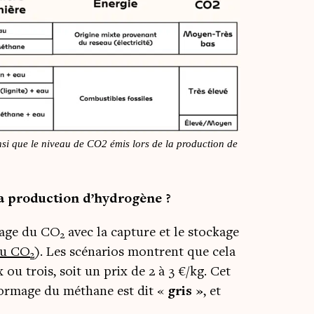
ain­si que le niveau de CO2 émis lors de la pro­duc­tion de
la pro­duc­tion d’hydrogène ?
­mage du CO
avec la cap­ture et le sto­ckage
2
du CO
). Les scé­na­rios montrent que cela
2
x ou trois, soit un prix de 2 à 3 €/kg. Cet
for­mage du méthane est dit «
gris »
, et