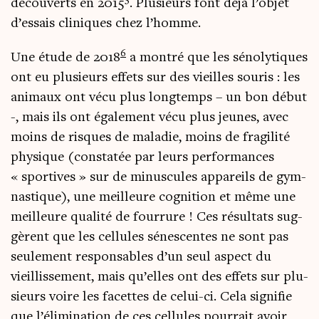
décou­verts en 2015
. Plu­sieurs font déjà l’ob­jet
d’es­sais cli­niques chez l’homme.
6
Une étude de 2018
a mon­tré que les séno­ly­tiques
ont eu plu­sieurs effets sur des vieilles sou­ris : les
ani­maux ont vécu plus long­temps – un bon début
-, mais ils ont éga­le­ment vécu plus jeunes, avec
moins de risques de mala­die, moins de fra­gi­li­té
phy­sique (consta­tée par leurs per­for­mances
« spor­tives » sur de minus­cules appa­reils de gym­
nas­tique), une meilleure cog­ni­tion et même une
meilleure qua­li­té de four­rure ! Ces résul­tats sug­
gèrent que les cel­lules sénes­centes ne sont pas
seule­ment res­pon­sables d’un seul aspect du
vieillis­se­ment, mais qu’elles ont des effets sur plu­
sieurs voire les facettes de celui-ci. Cela signi­fie
que l’élimination de ces cel­lules pour­rait avoir