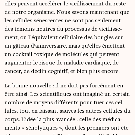
elles peuvent accé­lé­rer le vieillis­se­ment du reste
de notre orga­nisme. Nous savons main­te­nant que
les cel­lules sénes­centes ne sont pas seule­ment
des témoins neutres du pro­ces­sus de vieillis­se­
ment, ou l’é­qui­valent cel­lu­laire des bou­gies sur
un gâteau d’an­ni­ver­saire, mais qu’elles émettent
un cock­tail toxique de molé­cules qui peuvent
aug­men­ter le risque de mala­die car­diaque, de
can­cer, de déclin cog­ni­tif, et bien plus encore.
La bonne nou­velle : il ne doit pas for­cé­ment en
être ain­si. Les scien­ti­fiques ont ima­gi­né un cer­tain
nombre de moyens dif­fé­rents pour tuer ces cel­
lules, tout en lais­sant sauves les autres cel­lules du
corps. L’i­dée la plus avan­cée : celle des médi­ca­
ments « séno­ly­tiques », dont les pre­miers ont été
5