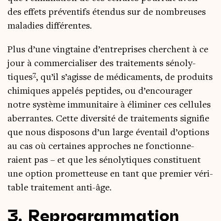
des effets pré­ven­tifs éten­dus sur de nom­breuses
mala­dies différentes.
Plus d’une ving­taine d’en­tre­prises cherchent à ce
jour à com­mer­cia­li­ser des trai­te­ments séno­ly­
7
tiques
, qu’il s’a­gisse de médi­ca­ments, de pro­duits
chi­miques appe­lés pep­tides, ou d’en­cou­ra­ger
notre sys­tème immu­ni­taire à éli­mi­ner ces cel­lules
aber­rantes. Cette diver­si­té de trai­te­ments signi­fie
que nous dis­po­sons d’un large éven­tail d’op­tions
au cas où cer­taines approches ne fonc­tion­ne­
raient pas – et que les séno­ly­tiques consti­tuent
une option pro­met­teuse en tant que pre­mier véri­
table trai­te­ment anti-âge.
3. Reprogrammation