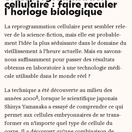
cellulaire : faire reculer
l’horloge biologique
La repro­gram­ma­tion cel­lu­laire peut sem­bler rele­
ver de la science-fic­tion, mais elle est pro­ba­ble­
ment l’i­dée la plus sédui­sante dans le domaine du
vieillis­se­ment à l’heure actuelle. Mais en savons-
nous suf­fi­sam­ment pour pas­ser des résul­tats
obte­nus en labo­ra­toire à une tech­no­lo­gie médi­
cale uti­li­sable dans le monde réel ?
La tech­nique a été décou­verte au milieu des
8
années 2000
, lorsque le scien­ti­fique japo­nais
Shi­nya Yama­na­ka a essayé de com­prendre ce qui
per­met aux cel­lules embryon­naires de se trans­
for­mer en n’im­porte quel type de cel­lule du
corps. Il a décou­vert qu’une com­bi­nai­son de