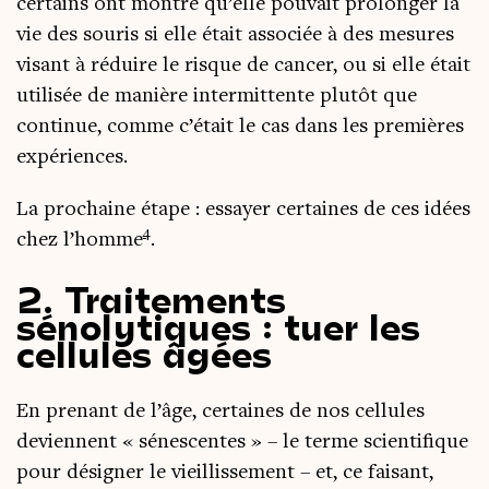
cer­tains ont mon­tré qu’elle pou­vait pro­lon­ger la
vie des sou­ris si elle était asso­ciée à des mesures
visant à réduire le risque de can­cer, ou si elle était
uti­li­sée de manière inter­mit­tente plu­tôt que
conti­nue, comme c’é­tait le cas dans les pre­mières
expériences.
La pro­chaine étape : essayer cer­taines de ces idées
4
chez l’homme
.
2. Traitements
sénolytiques : tuer les
cellules âgées
En pre­nant de l’âge, cer­taines de nos cel­lules
deviennent « sénes­centes » – le terme scien­ti­fique
pour dési­gner le vieillis­se­ment – et, ce fai­sant,