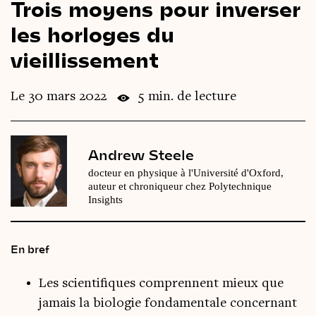
Trois moyens pour inverser
Le
magazine
3,14
les horloges du
vieillissement
Vidéos
&
Podcast
Le 30 mars 2022
5 min. de lecture
Andrew Steele
docteur en physique à l'Université d'Oxford,
auteur et chroniqueur chez Polytechnique
Insights
En bref
Les scientifiques comprennent mieux que
jamais la biologie fondamentale concernant