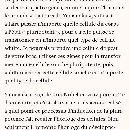
seule­ment quatre gènes, connus aujourd’­hui sous
le nom de « fac­teurs de Yama­na­ka », suf­fi­sait
à faire pas­ser n’im­porte quelle cel­lule du corps
à l’état « plu­ri­potent », pour qu’elle puisse se
trans­for­mer en n’im­porte quel type de cel­lule
adulte. Je pour­rais prendre une cel­lule de peau
de votre bras, uti­li­ser ces gènes pour la trans­for­
mer en une cel­lule souche plu­ri­po­tente, puis
« dif­fé­ren­cier » cette cel­lule souche en n’im­porte
quel type de cellule.
Yama­na­ka a reçu le prix Nobel en 2012 pour cette
décou­verte, et c’est alors que nous avons réa­li­sé
à quel point ce pro­ces­sus d’in­duc­tion de la plu­ri­
po­tence fait recu­ler l’hor­loge des cel­lules. Non
seule­ment il remonte l’hor­loge du déve­lop­pe­