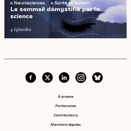
π
Neurosciences
π
Santé et biotech
Le sommeil démystifié par la
science
4 épisodes
À propos
Partenaires
Contributeurs
Mentions légales