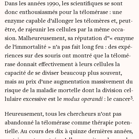
Dans les années 1990, les scien­ti­fiques se sont
donc enthou­sias­més pour la télo­mé­rase : une
enzyme capable d’al­lon­ger les télo­mères et, peut-
être, de rajeu­nir les cel­lules par la même occa­
sion. Mal­heu­reu­se­ment, sa répu­ta­tion d”« enzyme
de l’im­mor­ta­li­té » n’a pas fait long feu : des expé­
riences sur des sou­ris ont mon­tré que la télo­mé­
rase don­nait effec­ti­ve­ment à leurs cel­lules la
capa­ci­té de se divi­ser beau­coup plus sou­vent,
mais au prix d’une aug­men­ta­tion mas­si­ve­ment du
risque de la mala­die mor­telle dont la divi­sion cel­
3
lu­laire exces­sive est le
modus ope­ran­di
: le can­cer
.
Heu­reu­se­ment, tous les cher­cheurs n’ont pas
aban­don­né la télo­mé­rase comme thé­ra­pie poten­
tielle. Au cours des dix à quinze der­nières années,