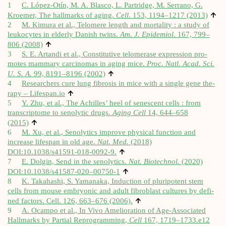
1
C. López-Otín, M. A. Blas­co, L. Par­tridge, M. Ser­ra­no, G.
↑
Kroe­mer, The hall­marks of aging.
Cell
. 153, 1194–1217 (2013)
2
M. Kimu­ra et al., Telo­mere length and mor­ta­li­ty : a stu­dy of
leu­ko­cytes in elder­ly Danish twins.
Am. J. Epi­de­miol
. 167, 799–
↑
806 (2008)
3
S. E. Artan­di et al., Consti­tu­tive telo­me­rase expres­sion pro­
motes mam­ma­ry car­ci­no­mas in aging mice.
Proc. Natl. Acad. Sci.
↑
U. S. A.
99, 8191–8196 (2002)
4
Resear­chers cure lung fibro­sis in mice with a single gene the­
↑
ra­py – Lifes​pan​.io
5
Y. Zhu, et al., The Achilles’ heel of senes­cent cells : from
trans­crip­tome to seno­ly­tic drugs.
Aging Cell
14, 644–658
↑
(2015)
6
M. Xu, et al., Seno­ly­tics improve phy­si­cal func­tion and
increase lifes­pan in old age.
Nat. Med.
(2018)
↑
DOI:10.1038/s41591-018‑0092‑9.
7
E. Dol­gin, Send in the seno­ly­tics.
Nat. Bio­tech­nol.
(2020)
↑
DOI:10.1038/s41587-020–00750‑1
8
K. Taka­ha­shi, S. Yama­na­ka, Induc­tion of plu­ri­potent stem
cells from mouse embryo­nic and adult fibro­blast cultures by defi­
↑
ned fac­tors. Cell. 126, 663–676 (2006).
9
A. Ocam­po et al., In Vivo Ame­lio­ra­tion of Age-Asso­cia­ted
Hall­marks by Par­tial Repro­gram­ming,
Cell
167, 1719–1733.e12