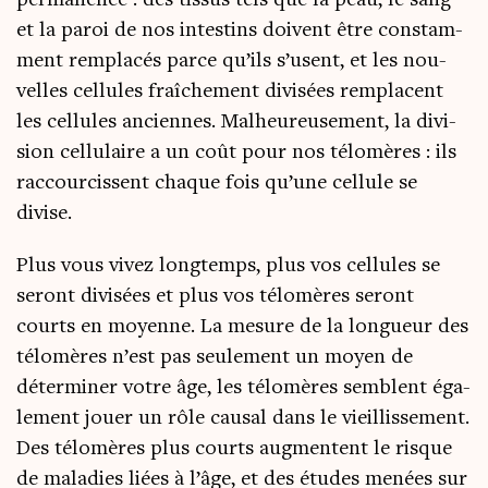
et la paroi de nos intes­tins doivent être constam­
ment rem­pla­cés parce qu’ils s’usent, et les nou­
velles cel­lules fraî­che­ment divi­sées rem­placent
les cel­lules anciennes. Mal­heu­reu­se­ment, la divi­
sion cel­lu­laire a un coût pour nos télo­mères : ils
rac­cour­cissent chaque fois qu’une cel­lule se
divise.
Plus vous vivez long­temps, plus vos cel­lules se
seront divi­sées et plus vos télo­mères seront
courts en moyenne. La mesure de la lon­gueur des
télo­mères n’est pas seule­ment un moyen de
déter­mi­ner votre âge, les télo­mères semblent éga­
le­ment jouer un rôle cau­sal dans le vieillis­se­ment.
Des télo­mères plus courts aug­mentent le risque
de mala­dies liées à l’âge, et des études menées sur