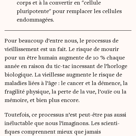
corps et à la convertir en "cellule
pluripotente" pour remplacer les cellules
endommagées.
Pour beau­coup d’entre nous, le pro­ces­sus de
vieillis­se­ment est un fait. Le risque de mou­rir
pour un être humain aug­mente de 10 % chaque
année en rai­son du tic-tac inces­sant de l’hor­loge
bio­lo­gique. La vieillesse aug­mente le risque de
mala­dies liées à l’âge : le can­cer et la démence, la
fra­gi­li­té phy­sique, la perte de la vue, l’ouïe ou la
mémoire, et bien plus encore.
Tou­te­fois, ce pro­ces­sus n’est peut-être pas aus­si
iné­luc­table que nous l’i­ma­gi­nons. Les scien­ti­
fiques com­prennent mieux que jamais