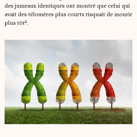
des jumeaux iden­tiques ont mon­tré que celui qui
avait des télo­mères plus courts ris­quait de mou­rir
2
plus tôt
.