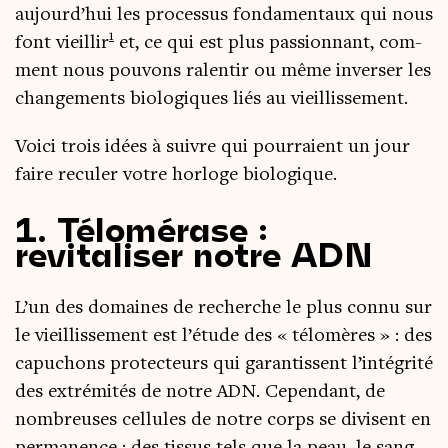
aujourd’hui les pro­ces­sus fon­da­men­taux qui nous
1
font vieillir
et, ce qui est plus pas­sion­nant, com­
ment nous pou­vons ralen­tir ou même inver­ser les
chan­ge­ments bio­lo­giques liés au vieillissement.
Voi­ci trois idées à suivre qui pour­raient un jour
faire recu­ler votre hor­loge biologique.
1. Télomérase :
revitaliser notre ADN
L’un des domaines de recherche le plus connu sur
le vieillis­se­ment est l’é­tude des « télo­mères » : des
capu­chons pro­tec­teurs qui garan­tissent l’in­té­gri­té
des extré­mi­tés de notre ADN. Cepen­dant, de
nom­breuses cel­lules de notre corps se divisent en
per­ma­nence : des tis­sus tels que la peau, le sang