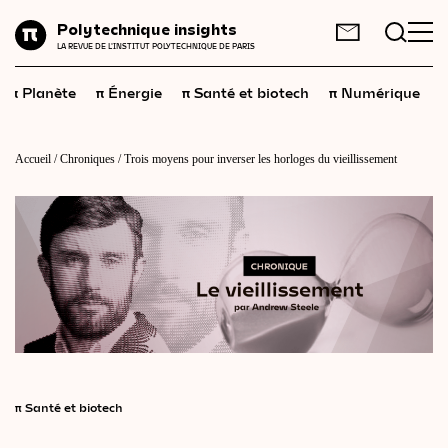
Planète
Polytechnique insights
FR
EN
LA REVUE DE L'INSTITUT POLYTECHNIQUE DE PARIS
Énergie
π
π
π
π
π
Planète
Énergie
Santé et biotech
Numérique
Santé
et
biotech
Numérique
Accueil
/
Chroniques
/
Trois moyens pour inverser les horloges du vieillissement
Espace
Économie
Industrie
Science
et
technologies
Société
Géopolitique
π
Santé et biotech
Neurosciences