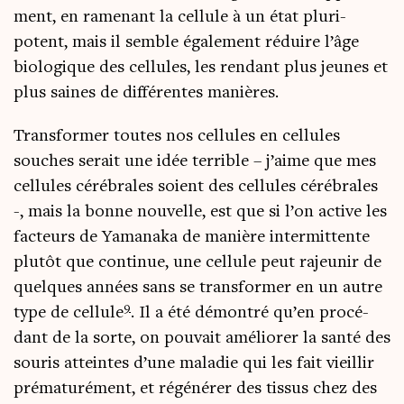
ment, en rame­nant la cel­lule à un état plu­ri­
potent, mais il semble éga­le­ment réduire l’âge
bio­lo­gique des cel­lules, les ren­dant plus jeunes et
plus saines de dif­fé­rentes manières.
Trans­for­mer toutes nos cel­lules en cel­lules
souches serait une idée ter­rible – j’aime que mes
cel­lules céré­brales soient des cel­lules céré­brales
-, mais la bonne nou­velle, est que si l’on active les
fac­teurs de Yama­na­ka de manière inter­mit­tente
plu­tôt que conti­nue, une cel­lule peut rajeu­nir de
quelques années sans se trans­for­mer en un autre
9
type de cel­lule
. Il a été démon­tré qu’en pro­cé­
dant de la sorte, on pou­vait amé­lio­rer la san­té des
sou­ris atteintes d’une mala­die qui les fait vieillir
pré­ma­tu­ré­ment, et régé­né­rer des tis­sus chez des