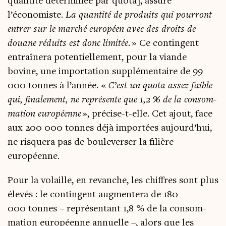
quan­ti­té déter­mi­née par quo­ta], assure
l’économiste.
La quan­ti­té de pro­duits qui pour­ront
entrer sur le mar­ché euro­péen avec des droits de
douane réduits est donc limi­tée.
» Ce contin­gent
entraî­ne­ra poten­tiel­le­ment, pour la viande
bovine, une impor­ta­tion sup­plé­men­taire de 99
000 tonnes à l’année. «
C’est un quo­ta assez faible
qui, fina­le­ment, ne repré­sente que 1,2 % de la consom­
ma­tion euro­péenne
», pré­cise-t-elle. Cet ajout, face
aux 200 000 tonnes déjà impor­tées aujourd’hui,
ne ris­que­ra pas de bou­le­ver­ser la filière
européenne.
Pour la volaille, en revanche, les chiffres sont plus
éle­vés : le contin­gent aug­men­te­ra de 180
000 tonnes – repré­sen­tant 1,8 % de la consom­
ma­tion euro­péenne annuelle –, alors que les