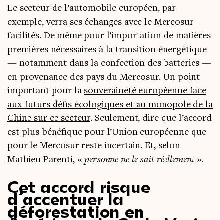
Le sec­teur de l’automobile euro­péen, par
exemple, ver­ra ses échanges avec le Mer­co­sur
faci­li­tés. De même pour l’importation de matières
pre­mières néces­saires à la tran­si­tion éner­gé­tique
— notam­ment dans la confec­tion des bat­te­ries —
en pro­ve­nance des pays du Mer­co­sur. Un point
impor­tant pour la
sou­ve­rai­ne­té euro­péenne face
aux futurs défis éco­lo­giques et au mono­pole de la
Chine sur ce sec­teur
. Seule­ment, dire que l’accord
est plus béné­fique pour l’Union euro­péenne que
pour le Mer­co­sur reste incer­tain. Et, selon
Mathieu Paren­ti, «
per­sonne ne le sait réel­le­ment
».
Cet accord risque
d’accentuer la
déforestation en