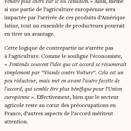
vendre plus chers sur le sol cana­dien.
» Ain­si, même
si une par­tie de l’agriculture euro­péenne sera
impac­tée par l’arrivée de ces pro­duits d’Amérique
latine, tout un ensemble de pro­duc­teurs pour­rait
en tirer un avantage.
Cette logique de contre­par­tie ne s’arrête pas
à l’agriculture. Comme le sou­ligne l’économiste,
«
J’entends sou­vent l’idée que cet accord se résu­me­rait
sim­ple­ment par “Viande contre Voi­ture”. Cela est un
peu réduc­teur, mais met en avant l’autre facette de
l’accord, qui semble être plus béné­fique pour l’Union
euro­péenne
». Effec­ti­ve­ment, bien que le sec­teur
agri­cole reste au cœur des pré­oc­cu­pa­tions en
France, d’autres aspects de l’accord méritent
attention.