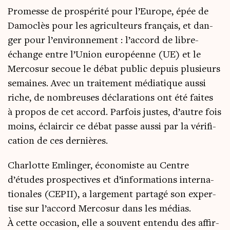
Pro­messe de pros­pé­ri­té pour l’Europe, épée de
Damo­clès pour les agri­cul­teurs fran­çais, et dan­
ger pour l’environnement : l’accord de libre-
échange entre l’Union euro­péenne (UE) et le
Mer­co­sur secoue le débat public depuis plu­sieurs
semaines. Avec un trai­te­ment média­tique aus­si
riche, de nom­breuses décla­ra­tions ont été faites
à pro­pos de cet accord. Par­fois justes, d’autre fois
moins, éclair­cir ce débat passe aus­si par la véri­fi­
ca­tion de ces dernières.
Char­lotte Emlin­ger, éco­no­miste au Centre
d’études pros­pec­tives et d’informations inter­na­
tio­nales (CEPII), a lar­ge­ment par­ta­gé son exper­
tise sur l’accord Mer­co­sur dans les médias.
À cette occa­sion, elle a sou­vent enten­du des affir­