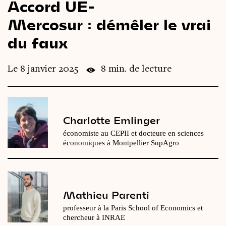
Accord UE-
Le
magazine
3,14
Mercosur : démêler le vrai
du faux
Vidéos
&
Podcast
Le 8 janvier 2025
8 min. de lecture
Charlotte Emlinger
économiste au CEPII et docteure en sciences
économiques à Montpellier SupAgro
Mathieu Parenti
professeur à la Paris School of Economics et
chercheur à INRAE