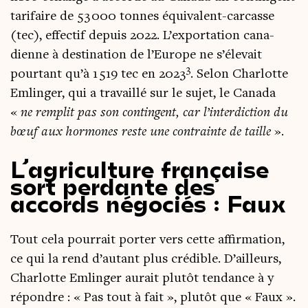
tari­faire de 53 000 tonnes équi­valent-car­casse
(tec), effec­tif depuis 2022. L’exportation cana­
dienne à des­ti­na­tion de l’Europe ne s’élevait
3
pour­tant qu’à 1 519 tec en 2023
. Selon Char­lotte
Emlin­ger, qui a tra­vaillé sur le sujet, le Cana­da
«
ne rem­plit pas son contin­gent, car l’interdiction du
bœuf aux hor­mones reste une contrainte de taille
».
L’agriculture française
sort perdante des
accords négociés : Faux
Tout cela pour­rait por­ter vers cette affir­ma­tion,
ce qui la rend d’autant plus cré­dible. D’ailleurs,
Char­lotte Emlin­ger aurait plu­tôt ten­dance à y
répondre : « Pas tout à fait », plu­tôt que « Faux ».