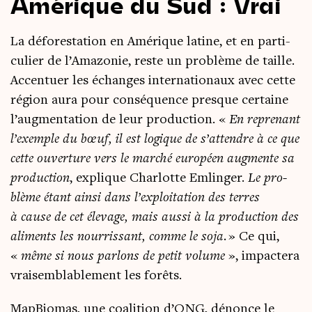
Amérique du Sud : Vrai
La défo­res­ta­tion en Amé­rique latine, et en par­ti­
cu­lier de l’Amazonie, reste un pro­blème de taille.
Accen­tuer les échanges inter­na­tio­naux avec cette
région aura pour consé­quence presque cer­taine
l’augmentation de leur pro­duc­tion. «
En repre­nant
l’exemple du bœuf, il est logique de s’attendre à ce que
cette ouver­ture vers le mar­ché euro­péen aug­mente sa
pro­duc­tion
, explique Char­lotte Emlin­ger.
Le pro­
blème étant ain­si dans l’exploitation des terres
à cause de cet éle­vage, mais aus­si à la pro­duc­tion des
ali­ments les nour­ris­sant, comme le soja.
» Ce qui,
«
même si nous par­lons de petit volume
», impac­te­ra
vrai­sem­bla­ble­ment les forêts.
Map­Bio­mas, une coa­li­tion d’ONG, dénonce le