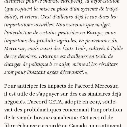
dis­tinctes pour le mar­ché euro­péen), la défo­res­ta­tion
(qui requiert la mise en place d’un sys­tème de tra­ça­
bi­li­té), et cete­ra. C’est d’ailleurs déjà le cas dans les
impor­ta­tions actuelles. Nous savons que mal­gré
l’interdiction de cer­tains pes­ti­cides en Europe, nous
impor­tons des pro­duits agri­coles, en pro­ve­nance du
Mer­co­sur, mais aus­si des États-Unis, culti­vés à l’aide
de ces der­niers. L’Europe est d’ailleurs en train de
chan­ger de poli­tique à ce sujet, même si les résul­tats
2
sont pour l’instant assez déce­vants
.
»
Pour anti­ci­per les impacts de l’accord Mer­co­sur,
il est utile de s’appuyer sur des cas simi­laires déjà
négo­ciés. L’accord CETA, adop­té en 2017, sou­le­
vait des pro­blé­ma­tiques concer­nant l’importation
de la viande bovine cana­dienne. Cet accord de
libre-échange a accor­dé au Cana­da un contin­gent