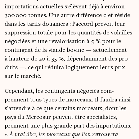
impor­ta­tions actuelles s’élèvent déjà à envi­ron
300 000 tonnes. Une autre dif­fé­rence clef réside
dans les tarifs doua­niers : l’accord pré­voit leur
sup­pres­sion totale pour les quan­ti­tés de volailles
négo­ciées et une reva­lo­ri­sa­tion à 5 % pour le
contin­gent de la viande bovine — actuel­le­ment
à hau­teur de 20 à 35 %, dépen­dam­ment des pro­
duits —, ce qui rédui­ra logi­que­ment leurs prix
sur le marché.
Cepen­dant, les contin­gents négo­ciés com­
prennent tous types de mor­ceaux. Il fau­dra ain­si
s’attendre à ce que cer­tains mor­ceaux, dont les
pays du Mer­co­sur peuvent être spé­cia­listes,
prennent une plus grande part des impor­ta­tions.
«
À vrai dire, les mor­ceaux que l’on retrou­ve­ra