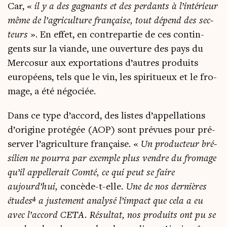
Car, «
il y a des gagnants et des per­dants à l’intérieur
même de l’agriculture fran­çaise, tout dépend des sec­
teurs
». En effet, en contre­par­tie de ces contin­
gents sur la viande, une ouver­ture des pays du
Mer­co­sur aux expor­ta­tions d’autres pro­duits
euro­péens, tels que le vin, les spi­ri­tueux et le fro­
mage, a été négociée.
Dans ce type d’ac­cord, des listes d’ap­pel­la­tions
d’o­ri­gine pro­té­gée (AOP) sont pré­vues pour pré­
ser­ver l’a­gri­cul­ture fran­çaise. «
Un pro­duc­teur bré­
si­lien ne pour­ra par exemple plus vendre du fro­mage
qu’il appel­le­rait Com­té, ce qui peut se faire
aujourd’hui,
concède-t-elle
.
Une de nos der­nières
4
études
a jus­te­ment ana­ly­sé l’impact que cela a eu
avec l’accord CETA. Résul­tat, nos pro­duits ont pu se