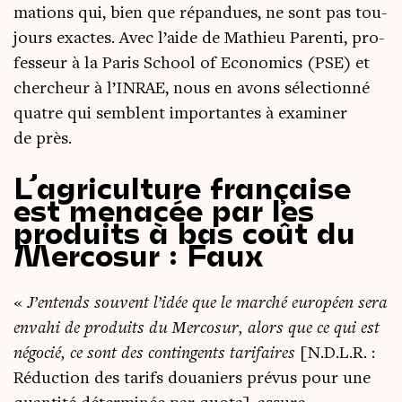
ma­tions qui, bien que répan­dues, ne sont pas tou­
jours exactes. Avec l’aide de Mathieu Paren­ti, pro­
fes­seur à la Paris School of Eco­no­mics (PSE) et
cher­cheur à l’INRAE, nous en avons sélec­tion­né
quatre qui semblent impor­tantes à exa­mi­ner
de près.
L’agriculture française
est menacée par les
produits à bas coût du
Mercosur : Faux
«
J’entends sou­vent l’idée que le mar­ché euro­péen sera
enva­hi de pro­duits du Mer­co­sur, alors que ce qui est
négo­cié, ce sont des contin­gents tari­faires
[N.D.L.R. :
Réduc­tion des tarifs doua­niers pré­vus pour une