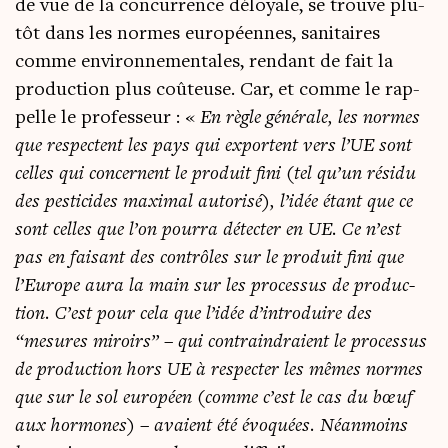
de vue de la concur­rence déloyale, se trouve plu­
tôt dans les normes euro­péennes, sani­taires
comme envi­ron­ne­men­tales, ren­dant de fait la
pro­duc­tion plus coû­teuse. Car, et comme le rap­
pelle le pro­fes­seur : «
En règle géné­rale,
les normes
que res­pectent les pays qui exportent vers l’UE sont
celles qui concernent le pro­duit fini (tel qu’un rési­du
des pes­ti­cides maxi­mal auto­ri­sé), l’idée étant que ce
sont celles que l’on pour­ra détec­ter en UE. Ce n’est
pas en fai­sant des contrôles sur le pro­duit fini que
l’Europe aura la main sur les pro­ces­sus de pro­duc­
tion. C’est pour cela que l’idée d’introduire des
“mesures miroirs” – qui contrain­draient le pro­ces­sus
de pro­duc­tion hors UE à res­pec­ter les mêmes normes
que sur le sol euro­péen (comme c’est le cas du bœuf
aux hor­mones) – avaient été évo­quées. Néan­moins