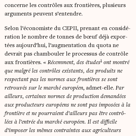
concerne les contrôles aux fron­tières, plu­sieurs
argu­ments peuvent s’entendre.
Selon l’économiste du CEPII, pre­nant en consi­dé­
ra­tion le nombre de tonnes de bœuf déjà expor­
tées aujourd’hui, l’augmentation du quo­ta ne
devrait pas cham­bou­ler le pro­ces­sus de contrôle
1
aux fron­tières. «
Récem­ment, des études
ont mon­tré
que mal­gré les contrôles exis­tants, des pro­duits ne
res­pec­tant pas les normes aux fron­tières se sont
retrou­vés sur le mar­ché euro­péen
, admet-elle.
Par
ailleurs, cer­taines normes de pro­duc­tion deman­dées
aux pro­duc­teurs euro­péens ne sont pas impo­sées à la
fron­tière et ne pour­raient d’ailleurs pas être contrô­
lées à l’entrée du mar­ché euro­péen.
Il est dif­fi­cile
d’imposer les mêmes contraintes aux agri­cul­teurs