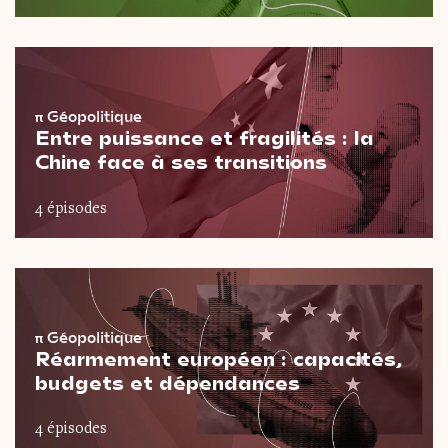
π
Géopolitique
Entre puissance et fragilités : la
Chine face à ses transitions
4 épisodes
π
Géopolitique
Réarmement européen : capacités,
budgets et dépendances
4 épisodes