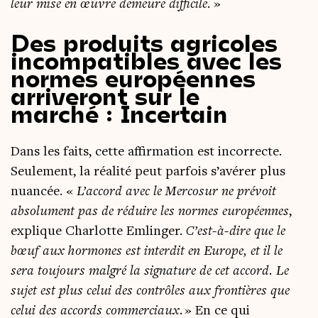
leur mise en œuvre demeure dif­fi­cile
. »
Des produits agricoles
incompatibles avec les
normes européennes
arriveront sur le
marché : Incertain
Dans les faits, cette affir­ma­tion est incor­recte.
Seule­ment, la réa­li­té peut par­fois s’avérer plus
nuan­cée. «
L’accord avec le Mer­co­sur ne pré­voit
abso­lu­ment pas de réduire les normes euro­péennes
,
explique Char­lotte Emlin­ger.
C’est-à-dire que le
bœuf aux hor­mones est inter­dit en Europe, et il le
sera tou­jours mal­gré la signa­ture de cet accord. Le
sujet est plus celui des contrôles aux fron­tières que
celui des accords com­mer­ciaux.
» En ce qui