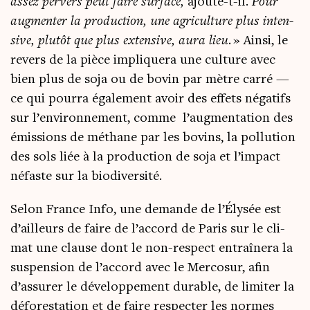
assez per­vers peut faire sur­face,
ajoute-t-il.
Pour
aug­men­ter la pro­duc­tion, une agri­cul­ture plus inten­
sive, plu­tôt que plus exten­sive, aura lieu.
» Ain­si, le
revers de la pièce impli­que­ra une culture avec
bien plus de soja ou de bovin par mètre car­ré —
ce qui pour­ra éga­le­ment avoir des effets néga­tifs
sur l’environnement, comme l’augmentation des
émis­sions de méthane par les bovins, la pol­lu­tion
des sols liée à la pro­duc­tion de soja et l’impact
néfaste sur la biodiversité.
Selon France Info, une demande de l’Élysée est
d’ailleurs de faire de l’accord de Paris sur le cli­
mat une clause dont le non-res­pect entraî­ne­ra la
sus­pen­sion de l’accord avec le Mer­co­sur, afin
d’assurer le déve­lop­pe­ment durable, de limi­ter la
défo­res­ta­tion et de faire res­pec­ter les normes