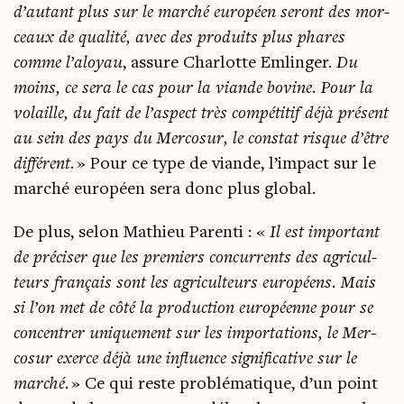
d’autant plus sur le mar­ché euro­péen seront des mor­
ceaux de qua­li­té, avec des pro­duits plus phares
comme l’aloyau
, assure Char­lotte Emlin­ger.
Du
moins, ce sera le cas pour la viande bovine. Pour la
volaille, du fait de l’aspect très com­pé­ti­tif déjà pré­sent
au sein des pays du Mer­co­sur, le constat risque d’être
dif­fé­rent.
» Pour ce type de viande, l’impact sur le
mar­ché euro­péen sera donc plus global.
De plus, selon Mathieu Paren­ti : «
Il est impor­tant
de pré­ci­ser que les pre­miers concur­rents des agri­cul­
teurs fran­çais sont les agri­cul­teurs euro­péens.
Mais
si l’on met de côté la pro­duc­tion euro­péenne pour se
concen­trer uni­que­ment sur les impor­ta­tions, le Mer­
co­sur exerce déjà une influence signi­fi­ca­tive sur le
mar­ché.
» Ce qui reste pro­blé­ma­tique, d’un point