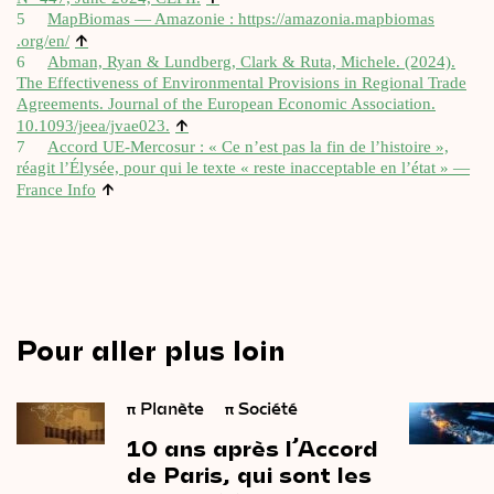
5
Map­Bio­mas — Ama­zo­nie : https://​ama​zo​nia​.map​bio​mas​
↑
.org/en/
6
Abman, Ryan & Lund­berg, Clark & Ruta, Michele. (2024).
The Effec­ti­ve­ness of Envi­ron­men­tal Pro­vi­sions in Regio­nal Trade
Agree­ments. Jour­nal of the Euro­pean Eco­no­mic Asso­cia­tion.
↑
10.1093/jeea/jvae023.
7
Accord UE-Mer­co­sur : « Ce n’est pas la fin de l’histoire »,
réagit l’Élysée, pour qui le texte « reste inac­cep­table en l’état » —
↑
France Info
Pour aller plus loin
π
Planète
π
Société
10
ans
après
l’Accord
de
Paris,
qui
sont
les