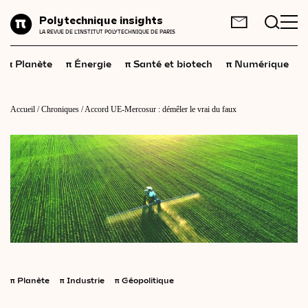
Planète
Polytechnique insights
FR
EN
LA REVUE DE L'INSTITUT POLYTECHNIQUE DE PARIS
Énergie
π
π
π
π
π
Planète
Énergie
Santé et biotech
Numérique
Santé
et
biotech
Numérique
Accueil
/
Chroniques
/
Accord UE-Mercosur : démêler le vrai du faux
Espace
Économie
Industrie
Science
et
technologies
Société
Géopolitique
π
Planète
π
Industrie
π
Géopolitique
Neurosciences