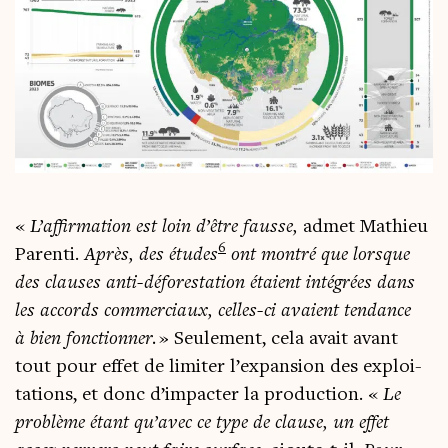
«
L’affirmation est loin d’être fausse,
admet Mathieu
6
Paren­ti.
Après, des études
ont mon­tré que lorsque
des clauses anti-défo­res­ta­tion étaient inté­grées dans
les accords com­mer­ciaux, celles-ci avaient ten­dance
à bien fonc­tion­ner.
» Seule­ment, cela avait avant
tout pour effet de limi­ter l’expansion des exploi­
ta­tions, et donc d’impacter la pro­duc­tion. «
Le
pro­blème étant qu’avec ce type de clause, un effet