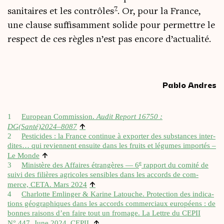
7
sani­taires et les contrôles
. Or, pour la France,
une clause suf­fi­sam­ment solide pour per­mettre le
res­pect de ces règles n’est pas encore d’actualité.
Pablo Andres
1
Euro­pean Com­mis­sion.
Audit Report 16750 :
↑
DG(Santé)2024–8087
2
Pes­ti­cides : la France conti­nue à expor­ter des sub­stances inter­
dites… qui reviennent ensuite dans les fruits et légumes impor­tés –
↑
Le Monde
e
3
Minis­tère des Affaires étran­gères — 6
rap­port du comi­té de
sui­vi des filières agri­coles sen­sibles dans les accords de com­
↑
merce, CETA. Mars 2024
4
Char­lotte Emlin­ger & Karine Latouche. Pro­tec­tion des indi­ca­
tions géo­gra­phiques dans les accords com­mer­ciaux euro­péens : de
bonnes rai­sons d’en faire tout un fro­mage. La Lettre du CEPII
↑
N° 447, June 2024, CEPII.