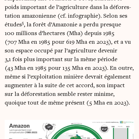
poids impor­tant de l’agriculture dans la défo­res­
ta­tion ama­zo­nienne (cf. info­gra­phie). Selon ses
5
études
, la forêt d’Amazonie a per­du presque
100 mil­lions d’hectares (Mha) depuis 1985
(707 Mha en 1985 pour 619 Mha en 2023), et a vu
son espace occu­pé par l’agriculture deve­nir
3,1 fois plus impor­tant sur la même période
(43 Mha en 1985 pour 135 Mha en 2023). En outre,
même si l’exploitation minière devrait éga­le­ment
aug­men­ter à la suite de cet accord, son impact
sur la défo­res­ta­tion semble res­ter minime,
quoique tout de même pré­sent (5 Mha en 2023).