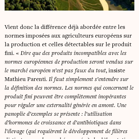
Vient donc la dif­fé­rence déjà abor­dée entre les
normes impo­sées aux agri­cul­teurs euro­péens sur
la pro­duc­tion et celles détec­tables sur le pro­duit
fini. «
Dire que des pro­duits incom­pa­tibles avec les
normes euro­péennes de pro­duc­tion seront ven­dus sur
le mar­ché euro­péen n’est pas faux du tout
, insiste
Mathieu Paren­ti.
Il faut sim­ple­ment s’entendre sur
la défi­ni­tion des normes. Les normes qui concernent le
pro­duit fini peuvent être com­plè­te­ment inopé­rantes
pour régu­ler une exter­na­li­té géné­rée en amont. Une
pano­plie d’exemples se pré­sente : l’utilisation
d’hormones de crois­sance et d’antibiotiques dans
l’élevage (qui requièrent le déve­lop­pe­ment de filières