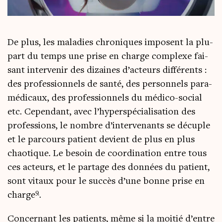
De plus, les mala­dies chro­niques imposent la plu­
part du temps une prise en charge com­plexe fai­
sant inter­ve­nir des dizaines d’acteurs dif­fé­rents :
des pro­fes­sion­nels de san­té, des per­son­nels para­
mé­di­caux, des pro­fes­sion­nels du médi­co-social
etc. Cepen­dant, avec l’hyperspécialisation des
pro­fes­sions, le nombre d’intervenants se décuple
et le par­cours patient devient de plus en plus
chao­tique. Le besoin de coor­di­na­tion entre tous
ces acteurs, et le par­tage des don­nées du patient,
sont vitaux pour le suc­cès d’une bonne prise en
9
charge
.
Concer­nant les patients, même si la moi­tié d’entre