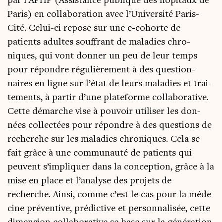
par l’APHP (Assis­tance publique des hôpi­taux de
Paris) en col­la­bo­ra­tion avec l’Université Paris-
Cité. Celui-ci repose sur une e‑cohorte de
patients adultes souf­frant de mala­dies chro­
niques, qui vont don­ner un peu de leur temps
pour répondre régu­liè­re­ment à des ques­tion­
naires en ligne sur l’état de leurs mala­dies et trai­
te­ments, à par­tir d’une pla­te­forme col­la­bo­ra­tive.
Cette démarche vise à pou­voir uti­li­ser les don­
nées col­lec­tées pour répondre à des ques­tions de
recherche sur les mala­dies chro­niques. Cela se
fait grâce à une com­mu­nau­té de patients qui
peuvent s’impliquer dans la concep­tion, grâce à la
mise en place et l’analyse des pro­jets de
recherche. Ain­si, comme c’est le cas pour la méde­
cine pré­ven­tive, pré­dic­tive et per­son­na­li­sée, cette