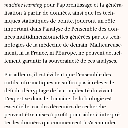
machine lear­ning
pour l’apprentissage et la géné­ra­
li­sa­tion à par­tir de don­nées, ain­si que les tech­
niques sta­tis­tiques de pointe, joue­ront un rôle
impor­tant dans l’a­na­lyse de l’ensemble des don­
nées mul­ti­di­men­sion­nelles géné­rées par les tech­
no­lo­gies de la méde­cine de demain. Mal­heu­reu­se­
ment, ni la France, ni l’Europe, ne peuvent actuel­
le­ment garan­tir la sou­ve­rai­ne­té de ces analyses.
Par ailleurs, il est évident que l’ensemble des
outils infor­ma­tiques ne suf­fi­ra pas à rele­ver le
défi du décryp­tage de la com­plexi­té du vivant.
L’ex­per­tise dans le domaine de la bio­lo­gie est
essen­tielle, car des décen­nies de recherche
peuvent être mises à pro­fit pour aider à inter­pré­
ter les don­nées qui com­mencent à s’accumuler.