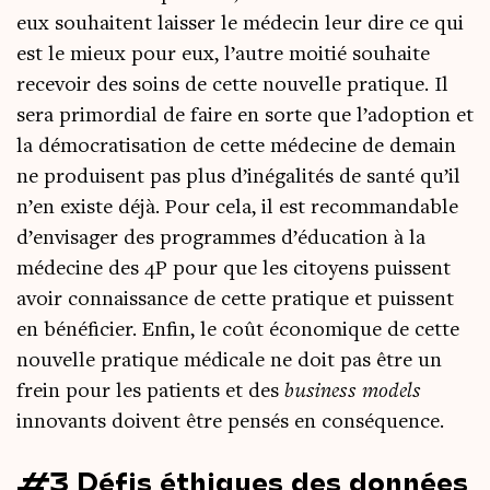
eux sou­haitent lais­ser le méde­cin leur dire ce qui
est le mieux pour eux, l’autre moi­tié sou­haite
rece­voir des soins de cette nou­velle pra­tique. Il
sera pri­mor­dial de faire en sorte que l’adoption et
la démo­cra­ti­sa­tion de cette méde­cine de demain
ne pro­duisent pas plus d’inégalités de san­té qu’il
n’en existe déjà. Pour cela, il est recom­man­dable
d’envisager des pro­grammes d’éducation à la
méde­cine des 4P pour que les citoyens puissent
avoir connais­sance de cette pra­tique et puissent
en béné­fi­cier. Enfin, le coût éco­no­mique de cette
nou­velle pra­tique médi­cale ne doit pas être un
frein pour les patients et des
busi­ness models
inno­vants doivent être pen­sés en conséquence.
#3 Défis éthiques des données