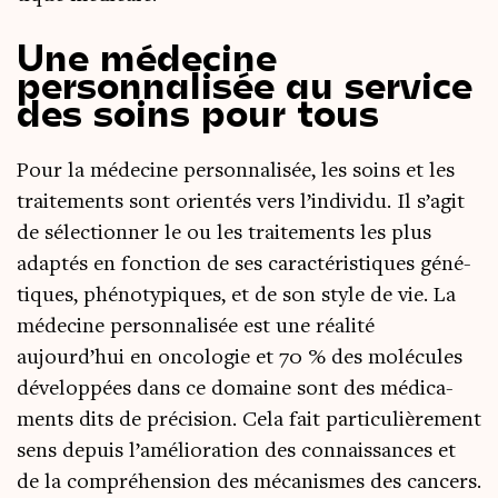
Une médecine
personnalisée au service
des soins pour tous
Pour la méde­cine per­son­na­li­sée, les soins et les
trai­te­ments sont orien­tés vers l’in­di­vi­du. Il s’agit
de sélec­tion­ner le ou les trai­te­ments les plus
adap­tés en fonc­tion de ses carac­té­ris­tiques géné­
tiques, phé­no­ty­piques, et de son style de vie. La
méde­cine per­son­na­li­sée est une réa­li­té
aujourd’hui en onco­lo­gie et 70 % des molé­cules
déve­lop­pées dans ce domaine sont des médi­ca­
ments dits de pré­ci­sion. Cela fait par­ti­cu­liè­re­ment
sens depuis l’amélioration des connais­sances et
de la com­pré­hen­sion des méca­nismes des can­cers.