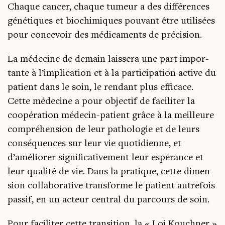
Chaque can­cer, chaque tumeur a des dif­fé­rences
géné­tiques et bio­chi­miques pou­vant être uti­li­sées
pour conce­voir des médi­ca­ments de précision.
La méde­cine de demain lais­se­ra une part impor­
tante à l’implication et à la par­ti­ci­pa­tion active du
patient dans le soin, le ren­dant plus effi­cace.
Cette méde­cine a pour objec­tif de faci­li­ter la
coopé­ra­tion méde­cin-patient grâce à la meilleure
com­pré­hen­sion de leur patho­lo­gie et de leurs
consé­quences sur leur vie quo­ti­dienne, et
d’améliorer signi­fi­ca­ti­ve­ment leur espé­rance et
leur qua­li­té de vie. Dans la pra­tique, cette dimen­
sion col­la­bo­ra­tive trans­forme le patient autre­fois
pas­sif, en un acteur cen­tral du par­cours de soin.
Pour faci­li­ter cette tran­si­tion, la « Loi Kouch­ner »