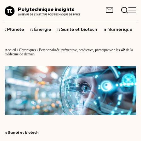
Planète
Polytechnique insights
FR
EN
LA REVUE DE L'INSTITUT POLYTECHNIQUE DE PARIS
Énergie
π
π
π
π
π
Planète
Énergie
Santé et biotech
Numérique
Santé
et
biotech
Numérique
Accueil
/
Chroniques
/
Personnalisée, préventive, prédictive, participative : les 4P de la
médecine de demain
Espace
Économie
Industrie
Science
et
technologies
Société
Géopolitique
π
Santé et biotech
Neurosciences