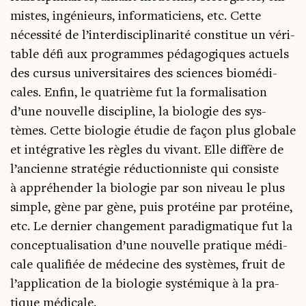
mistes, ingé­nieurs, infor­ma­ti­ciens, etc. Cette
néces­si­té de l’interdisciplinarité consti­tue un véri­
table défi aux pro­grammes péda­go­giques actuels
des cur­sus uni­ver­si­taires des sciences bio­mé­di­
cales. Enfin, le qua­trième fut la for­ma­li­sa­tion
d’une nou­velle dis­ci­pline, la bio­lo­gie des sys­
tèmes. Cette bio­lo­gie étu­die de façon plus glo­bale
et inté­gra­tive les règles du vivant. Elle dif­fère de
l’ancienne stra­té­gie réduc­tion­niste qui consiste
à appré­hen­der la bio­lo­gie par son niveau le plus
simple, gène par gène, puis pro­téine par pro­téine,
etc. Le der­nier chan­ge­ment para­dig­ma­tique fut la
concep­tua­li­sa­tion d’une nou­velle pra­tique médi­
cale qua­li­fiée de méde­cine des sys­tèmes, fruit de
l’application de la bio­lo­gie sys­té­mique à la pra­
tique médicale.