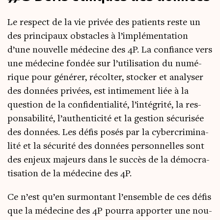
Le res­pect de la vie pri­vée des patients reste un
des prin­ci­paux obs­tacles à l’implémentation
d’une nou­velle méde­cine des 4P. La confiance vers
une méde­cine fon­dée sur l’utilisation du numé­
rique pour géné­rer, récol­ter, sto­cker et ana­ly­ser
des don­nées pri­vées, est inti­me­ment liée à la
ques­tion de la confi­den­tia­li­té, l’intégrité, la res­
pon­sa­bi­li­té, l’authenticité et la ges­tion sécu­ri­sée
des don­nées. Les défis posés par la cyber­cri­mi­na­
li­té et la sécu­ri­té des don­nées per­son­nelles sont
des enjeux majeurs dans le suc­cès de la démo­cra­
ti­sa­tion de la méde­cine des 4P.
Ce n’est qu’en sur­mon­tant l’ensemble de ces défis
que la méde­cine des 4P pour­ra appor­ter une nou­