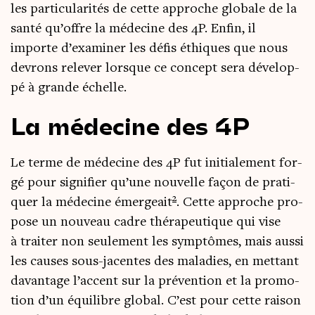
les par­ti­cu­la­ri­tés de cette approche glo­bale de la
san­té qu’offre la méde­cine des 4P. Enfin, il
importe d’exa­mi­ner les défis éthiques que nous
devrons rele­ver lorsque ce concept sera déve­lop­
pé à grande échelle.
La médecine des 4P
Le terme de méde­cine des 4P fut ini­tia­le­ment for­
gé pour signi­fier qu’une nou­velle façon de pra­ti­
2
quer la méde­cine émer­geait
. Cette approche pro­
pose un nou­veau cadre thé­ra­peu­tique qui vise
à trai­ter non seule­ment les symp­tômes, mais aus­si
les causes sous-jacentes des mala­dies, en met­tant
davan­tage l’ac­cent sur la pré­ven­tion et la pro­mo­
tion d’un équi­libre glo­bal. C’est pour cette rai­son