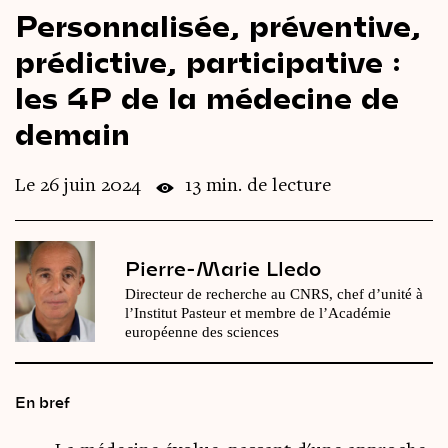
Personnalisée, préventive,
Le
magazine
3,14
prédictive, participative :
Vidéos
&
Podcast
les 4P de la médecine de
demain
Le 26 juin 2024
13 min. de lecture
Pierre-Marie Lledo
Directeur de recherche au CNRS, chef d’unité à
l’Institut Pasteur et membre de l’Académie
européenne des sciences
En bref