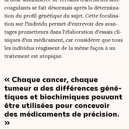
la dose admi­nis­trée de cer­tains trai­te­ments anti­
coa­gu­lants se fait désor­mais après la déter­mi­na­
tion du pro­fil géné­tique du sujet. Cette foca­li­sa­
tion sur l’individu per­met d’entrevoir des avan­
tages pro­met­teurs dans l’élaboration d’essais cli­
niques d’un médi­ca­ment, car consi­dé­rer que tous
les indi­vi­dus réagissent de la même façon à un
trai­te­ment est utopique.
Chaque can­cer, chaque
tumeur a des dif­fé­rences géné­
tiques et bio­chi­miques pou­vant
être uti­li­sées pour conce­voir
des médi­ca­ments de précision.