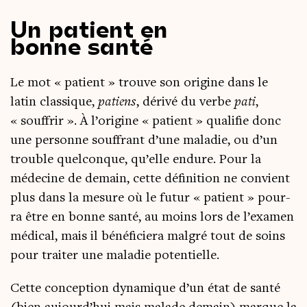
Un patient en
bonne santé
Le mot « patient » trouve son ori­gine dans le
latin clas­sique,
patiens
, déri­vé du verbe
pati
,
« souf­frir ». À l’o­ri­gine « patient » qua­li­fie donc
une per­sonne souf­frant d’une mala­die, ou d’un
trouble quel­conque, qu’elle endure. Pour la
méde­cine de demain, cette défi­ni­tion ne convient
plus dans la mesure où le futur « patient » pour­
ra être en bonne san­té, au moins lors de l’examen
médi­cal, mais il béné­fi­cie­ra mal­gré tout de soins
pour trai­ter une mala­die potentielle.
Cette concep­tion dyna­mique d’un état de san­té