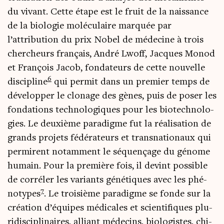
du vivant. Cette étape est le fruit de la nais­sance
de la bio­lo­gie molé­cu­laire mar­quée par
l’attribution du prix Nobel de méde­cine à trois
cher­cheurs fran­çais, André Lwoff, Jacques Monod
et Fran­çois Jacob, fon­da­teurs de cette nou­velle
6
dis­ci­pline
qui per­mit dans un pre­mier temps de
déve­lop­per le clo­nage des gènes, puis de poser les
fon­da­tions tech­no­lo­giques pour les bio­tech­no­lo­
gies. Le deuxième para­digme fut la réa­li­sa­tion de
grands pro­jets fédé­ra­teurs et trans­na­tio­naux qui
per­mirent notam­ment le séquen­çage du génome
humain. Pour la pre­mière fois, il devint pos­sible
de cor­ré­ler les variants géné­tiques avec les phé­
7
no­types
. Le troi­sième para­digme se fonde sur la
créa­tion d’équipes médi­cales et scien­ti­fiques plu­
ri­dis­ci­pli­naires, alliant méde­cins, bio­lo­gistes, chi­