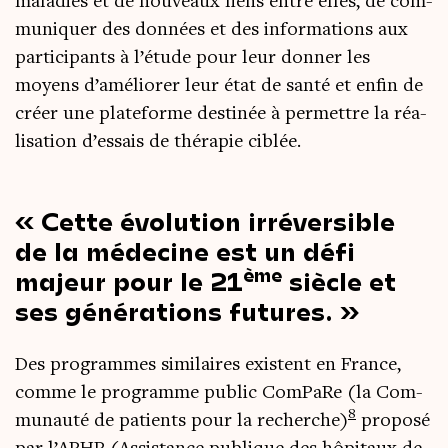
mala­dies et de nou­veaux liens entre elles, de com­
mu­ni­quer des don­nées et des infor­ma­tions aux
par­ti­ci­pants à l’étude pour leur don­ner les
moyens d’améliorer leur état de san­té et enfin de
créer une pla­te­forme des­ti­née à per­mettre la réa­
li­sa­tion d’essais de thé­ra­pie ciblée.
Cette évo­lu­tion irré­ver­sible
de la méde­cine est un défi
ème
majeur pour le 21
siècle et
ses géné­ra­tions futures.
Des pro­grammes simi­laires existent en France,
comme le pro­gramme public Com­PaRe (la Com­
8
mu­nau­té de patients pour la recherche)
pro­po­sé