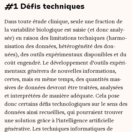
#1 Défis techniques
Dans toute étude cli­nique, seule une frac­tion de
la varia­bi­li­té bio­lo­gique est sai­sie (et donc ana­ly­
sée) en rai­son des limi­ta­tions tech­niques (har­mo­
ni­sa­tion des don­nées, hété­ro­gé­néi­té des don­
nées), des outils expé­ri­men­taux dis­po­nibles et du
coût engen­dré. Le déve­lop­pe­ment d’outils expé­ri­
men­taux géné­re­ra de nou­velles infor­ma­tions,
certes, mais en même temps, des quan­ti­tés mas­
sives de don­nées devront être trai­tées, ana­ly­sées
et inter­pré­tées de manière adé­quate. Cela pose
donc cer­tains défis tech­no­lo­giques sur le sens des
don­nées ain­si recueillies, qui pour­raient trou­ver
une solu­tion grâce à l’intelligence arti­fi­cielle
géné­ra­tive. Les tech­niques infor­ma­tiques de