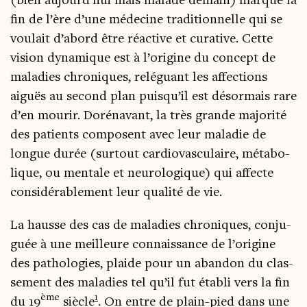
(bien aujourd’hui mais malade demain) marque la
fin de l’ère d’une méde­cine tra­di­tion­nelle qui se
vou­lait d’abord être réac­tive et cura­tive. Cette
vision dyna­mique est à l’origine du concept de
mala­dies chro­niques, relé­guant les affec­tions
aiguës au second plan puisqu’il est désor­mais rare
d’en mou­rir. Doré­na­vant, la très grande majo­ri­té
des patients com­posent avec leur mala­die de
longue durée (sur­tout car­dio­vas­cu­laire, méta­bo­
lique, ou men­tale et neu­ro­lo­gique) qui affecte
consi­dé­ra­ble­ment leur qua­li­té de vie.
La hausse des cas de mala­dies chro­niques, conju­
guée à une meilleure connais­sance de l’origine
des patho­lo­gies, plaide pour un aban­don du clas­
se­ment des mala­dies tel qu’il fut éta­bli vers la fin
ème
1
du 19
siècle
. On entre de plain-pied dans une