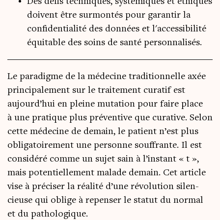
Des défis techniques, systémiques et éthiques
doivent être surmontés pour garantir la
confidentialité des données et l'accessibilité
équitable des soins de santé personnalisés.
Le para­digme de la méde­cine tra­di­tion­nelle axée
prin­ci­pa­le­ment sur le trai­te­ment cura­tif est
aujourd’­hui en pleine muta­tion pour faire place
à une pra­tique plus pré­ven­tive que cura­tive. Selon
cette méde­cine de demain, le patient n’est plus
obli­ga­toi­re­ment une per­sonne souf­frante. Il est
consi­dé­ré comme un sujet sain à l’instant « t »,
mais poten­tiel­le­ment malade demain. Cet article
vise à pré­ci­ser la réa­li­té d’une révo­lu­tion silen­
cieuse qui oblige à repen­ser le sta­tut du nor­mal
et du pathologique.