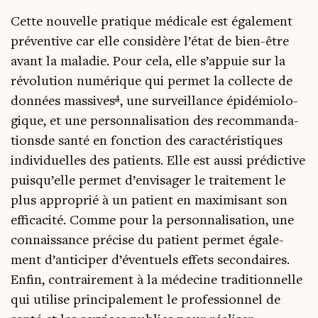
Cette nou­velle pra­tique médi­cale est éga­le­ment
pré­ven­tive car elle consi­dère l’état de bien-être
avant la mala­die. Pour cela, elle s’appuie sur la
révo­lu­tion numé­rique qui per­met la col­lecte de
4
don­nées mas­sives
, une sur­veillance épi­dé­mio­lo­
gique, et une per­son­na­li­sa­tion des recom­man­da­
tionsde san­té en fonc­tion des carac­té­ris­tiques
indi­vi­duelles des patients. Elle est aus­si pré­dic­tive
puisqu’elle per­met d’envisager le trai­te­ment le
plus appro­prié à un patient en maxi­mi­sant son
effi­ca­ci­té. Comme pour la per­son­na­li­sa­tion, une
connais­sance pré­cise du patient per­met éga­le­
ment d’anticiper d’éventuels effets secon­daires.
Enfin, contrai­re­ment à la méde­cine tra­di­tion­nelle
qui uti­lise prin­ci­pa­le­ment le pro­fes­sion­nel de