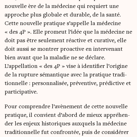
nou­velle ère de la méde­cine qui requiert une
approche plus glo­bale et durable, de la san­té.
Cette nou­velle pra­tique s’appelle la méde­cine
« des 4P ». Elle pro­meut l’idée que la méde­cine ne
doit pas être seule­ment réac­tive et cura­tive, elle
doit aus­si se mon­trer proac­tive en inter­ve­nant
bien avant que la mala­die ne se déclare.
L’appellation « des 4P » vise à iden­ti­fier l’origine
de la rup­ture séman­tique avec la pra­tique tra­di­
tion­nelle : per­son­na­li­sée, pré­ven­tive, pré­dic­tive et
participative.
Pour com­prendre l’a­vè­ne­ment de cette nou­velle
pra­tique, il convient d’a­bord de mieux appré­hen­
der les enjeux his­to­riques aux­quels la méde­cine
tra­di­tion­nelle fut confron­tée, puis de consi­dé­rer