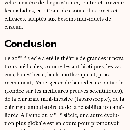
velle manière de diag­nos­ti­quer, trai­ter et pré­ve­nir
les mala­dies, en offrant des soins plus pré­cis et
effi­caces, adap­tés aux besoins indi­vi­duels de
chacun.
Conclusion
ème
Le 20
siècle a été le théâtre de grandes inno­va­
tions médi­cales, comme les anti­bio­tiques, les vac­
cins, l’anesthésie, la chi­mio­thé­ra­pie et, plus
récem­ment, l’émergence de la méde­cine fac­tuelle
(fon­dée sur les meilleures preuves scien­ti­fiques),
de la chi­rur­gie mini-inva­sive (lapa­ro­sco­pie), de la
chi­rur­gie ambu­la­toire et de la réha­bi­li­ta­tion amé­
ème
lio­rée. À l’aune du 21
siècle, une autre évo­lu­
tion plus glo­bale est en cours pour pro­mou­voir