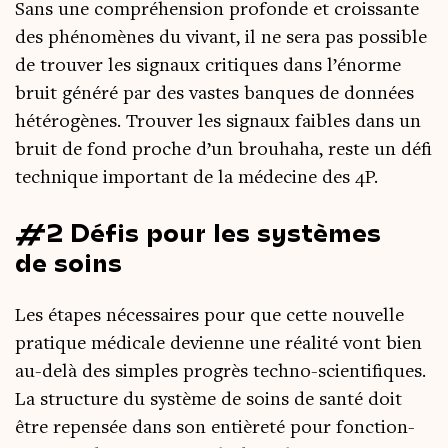
Sans une com­pré­hen­sion pro­fonde et crois­sante
des phé­no­mènes du vivant, il ne sera pas pos­sible
de trou­ver les signaux cri­tiques dans l’é­norme
bruit géné­ré par des vastes banques de don­nées
hété­ro­gènes. Trou­ver les signaux faibles dans un
bruit de fond proche d’un brou­ha­ha, reste un défi
tech­nique impor­tant de la méde­cine des 4P.
#2 Défis pour les systèmes
de soins
Les étapes néces­saires pour que cette nou­velle
pra­tique médi­cale devienne une réa­li­té vont bien
au-delà des simples pro­grès tech­no-scien­ti­fiques.
La struc­ture du sys­tème de soins de san­té doit
être repen­sée dans son entiè­re­té pour fonc­tion­