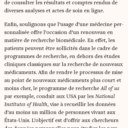
de consul­ter les résul­tats et comptes ren­dus de
diverses ana­lyses et actes de soin en ligne.
Enfin, sou­li­gnons que l’usage d’une méde­cine per­
son­na­li­sée offre l’occasion d’un renou­veau en
matière de recherche bio­mé­di­cale. En effet, les
patients peuvent être sol­li­ci­tés dans le cadre de
pro­grammes de recherche, en dehors des études
cli­niques clas­siques sur la recherche de nou­veaux
médi­ca­ments. Afin de rendre le pro­ces­sus de mise
au point de nou­veaux médi­ca­ments plus court et
moins cher, le pro­gramme de recherche
All of
us
par exemple, conduit aux USA par les
Natio­nal
Ins­ti­tutes of Health
, vise à recueillir les don­nées
d’au moins un mil­lion de per­sonnes vivant aux
États-Unis. L’objectif est d’offrir aux cher­cheurs