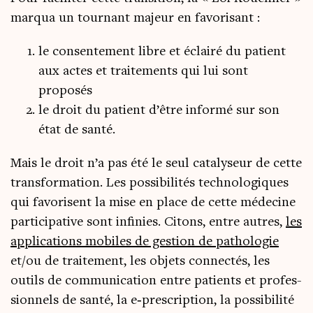
mar­qua un tour­nant majeur en favorisant :
le consen­te­ment libre et éclai­ré du patient
aux actes et trai­te­ments qui lui sont
proposés
le droit du patient d’être infor­mé sur son
état de santé.
Mais le droit n’a pas été le seul cata­ly­seur de cette
trans­for­ma­tion. Les pos­si­bi­li­tés tech­no­lo­giques
qui favo­risent la mise en place de cette méde­cine
par­ti­ci­pa­tive sont infi­nies. Citons, entre autres,
les
appli­ca­tions mobiles de ges­tion de patho­lo­gie
et/ou de trai­te­ment, les objets connec­tés, les
outils de com­mu­ni­ca­tion entre patients et pro­fes­
sion­nels de san­té, la e‑prescription, la pos­si­bi­li­té