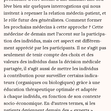
lève bien sûr quelques inter­ro­ga­tions qui nous
invitent à repen­ser la rela­tion méde­cin-patient, et
le rôle futur des géné­ra­listes. Com­ment for­mer
les pro­chains méde­cins à cette approche ? Cette
méde­cine de demain met l’accent sur la par­ti­ci­pa­
tion des indi­vi­dus, mais cet aspect est dif­fé­rem­
ment appré­cié par les par­ti­ci­pants. Il ne s’agit pas
seule­ment de tenir compte des choix et des
valeurs des indi­vi­dus dans la déci­sion médi­cale
par­ta­gée, il s’agit aus­si de mettre les indi­vi­dus
à contri­bu­tion pour sur­veiller cer­tains indi­ca­
teurs (orga­niques ou bio­lo­giques) grâce à une
édu­ca­tion thé­ra­peu­tique opti­male et adap­tée
à chaque indi­vi­du, en fonc­tion de son contexte
socio-éco­no­mique. En d’autres termes, si les
patients deviennent demain des « experts »,