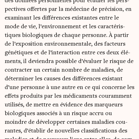
des don­nées per­son­nelles pour étu­dier les pers­
pec­tives offertes par la méde­cine de pré­ci­sion, en
exa­mi­nant les dif­fé­rences exis­tantes entre le
mode de vie, l’environnement et les carac­té­ris­
tiques bio­lo­giques de chaque per­sonne. À par­tir
de l’exposition envi­ron­ne­men­tale, des fac­teurs
géné­tiques et de l’interaction entre ces deux élé­
ments, il devien­dra pos­sible d’évaluer le risque de
contrac­ter un cer­tain nombre de mala­dies, de
déter­mi­ner les causes des dif­fé­rences exis­tant
d’une per­sonne à une autre en ce qui concerne les
effets pro­duits par les médi­ca­ments cou­ram­ment
uti­li­sés, de mettre en évi­dence des mar­queurs
bio­lo­giques asso­ciés à un risque accru ou
moindre de déve­lop­per cer­taines mala­dies cou­
rantes, d’établir de nou­velles clas­si­fi­ca­tions des