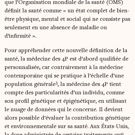
que l’Organisation mon­diale de la san­té (OMS)
défi­nit la san­té comme « un état com­plet de bien-
être phy­sique, men­tal et social qui ne consiste pas
seule­ment en une absence de mala­die ou
d’infirmité ».
Pour appré­hen­der cette nou­velle défi­ni­tion de la
san­té, la méde­cine des 4P est d’abord qua­li­fiée de
per­son­na­li­sée
,
car contrai­re­ment à la méde­cine
contem­po­raine qui se pra­tique à l’échelle d’une
3
popu­la­tion géné­rale
, la méde­cine des 4P tient
compte des par­ti­cu­la­ri­tés d’un indi­vi­du, comme
son pro­fil géné­tique et épi­gé­né­tique, en uti­li­sant
le nuage de don­nées qui le concerne. Il devient
alors pos­sible d’évaluer la contri­bu­tion géné­tique
et envi­ron­ne­men­tale sur sa san­té. Aux États-Unis,