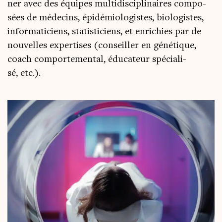
ner avec des équipes mul­ti­dis­ci­pli­naires com­po­
sées de méde­cins, épi­dé­mio­lo­gistes, bio­lo­gistes,
infor­ma­ti­ciens, sta­tis­ti­ciens, et enri­chies par de
nou­velles exper­tises (conseiller en géné­tique,
coach com­por­te­men­tal, édu­ca­teur spé­cia­li­
sé, etc.).