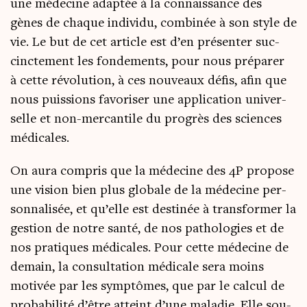
une méde­cine adap­tée à la connais­sance des
gènes de chaque indi­vi­du, com­bi­née à son style de
vie. Le but de cet article est d’en pré­sen­ter suc­
cinc­te­ment les fon­de­ments, pour nous pré­pa­rer
à cette révo­lu­tion, à ces nou­veaux défis, afin que
nous puis­sions favo­ri­ser une appli­ca­tion uni­ver­
selle et non-mer­can­tile du pro­grès des sciences
médicales.
On aura com­pris que la méde­cine des 4P pro­pose
une vision bien plus glo­bale de la méde­cine per­
son­na­li­sée, et qu’elle est des­ti­née à trans­for­mer la
ges­tion de notre san­té, de nos patho­lo­gies et de
nos pra­tiques médi­cales. Pour cette méde­cine de
demain, la consul­ta­tion médi­cale sera moins
moti­vée par les symp­tômes, que par le cal­cul de
pro­ba­bi­li­té d’être atteint d’une mala­die. Elle sou­