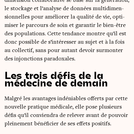
dimen­sion col­la­bo­ra­tive se base sur la géné­ra­tion,
le sto­ckage et l’analyse de don­nées mul­ti­di­men­
sion­nelles pour amé­lio­rer la qua­li­té de vie, opti­
mi­ser le par­cours de soin et garan­tir le bien-être
des popu­la­tions. Cette ten­dance montre qu’il est
donc pos­sible de s’intéresser au sujet et à la fois
au col­lec­tif, sans pour autant devoir sur­mon­ter
des injonc­tions paradoxales.
Les trois défis de la
médecine de demain
Mal­gré les avan­tages indé­niables offerts par cette
nou­velle pra­tique médi­cale, elle pose plu­sieurs
défis qu’il convien­dra de rele­ver avant de pou­voir
plei­ne­ment béné­fi­cier de ses effets positifs.