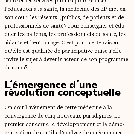
san­té et les ser­vices publics pour réa­li­ser
l’éducation à la san­té, la méde­cine des 4P met en
son cœur les réseaux (publics, de patients et de
pro­fes­sion­nels de san­té) pour ren­sei­gner et édu­
quer les patients, les pro­fes­sion­nels de san­té, les
aidants et l’entourage. C’est pour cette rai­son
qu’elle est qua­li­fiée de par­ti­ci­pa­tive puisqu’elle
invite le sujet à deve­nir acteur de son pro­gramme
5
de soins
.
L’émergence d’une
révolution conceptuelle
On doit l’avènement de cette méde­cine à la
conver­gence de cinq nou­veaux para­digmes. Le
pre­mier concerne le déve­lop­pe­ment et la démo­
cra­ti­sa­tion des outils d’analyse des méca­nismes