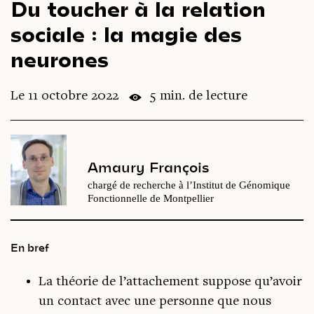
Du toucher à la relation
Le
magazine
3,14
sociale : la magie des
neurones
Vidéos
&
Podcast
Le 11 octobre 2022
5 min. de lecture
Amaury François
chargé de recherche à l’Institut de Génomique
Fonctionnelle de Montpellier
En bref
La théorie de l’attachement suppose qu’avoir
un contact avec une personne que nous