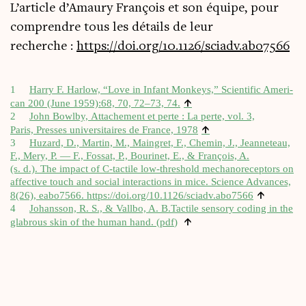
L’article d’Amaury Fran­çois et son équipe, pour
com­prendre tous les détails de leur
recherche :
https://​doi​.org/​1​0​.​1​1​2​6​/​s​c​i​a​d​v​.​a​b​o7566
1
Har­ry F. Har­low, “Love in Infant Mon­keys,” Scien­ti­fic Ame­ri­
↑
can 200 (June 1959):68, 70, 72–73, 74.
2
John Bowl­by, Atta­che­ment et perte : La perte, vol. 3,
↑
Paris, Presses uni­ver­si­taires de France, 1978
3
Huzard, D., Mar­tin, M., Main­gret, F., Che­min, J., Jean­ne­teau,
F., Mery, P. — F., Fos­sat, P., Bou­ri­net, E., & Fran­çois, A.
(s. d.). The impact of C‑tactile low-thre­shold mecha­no­re­cep­tors on
affec­tive touch and social inter­ac­tions in mice. Science Advances,
↑
8(26), eabo7566.
https://​doi​.org/​1​0​.​1​1​2​6​/​s​c​i​a​d​v​.​a​b​o7566
4
Johans­son, R. S., & Vall­bo, A. B.Tactile sen­so­ry coding in the
↑
gla­brous skin of the human hand. (
pdf
)