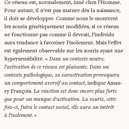
Ce réseau est, nor­ma­le­ment, inné chez l’Homme.
Pour autant, il n’est pas mature dès la nais­sance,
il doit se déve­lop­per. Comme nous le montrent
les sou­ris géné­ti­que­ment modi­fiées, si ce réseau
ne fonc­tionne pas comme il devrait, l’individu
aura ten­dance à favo­ri­ser l’isolement. Mais l’effet
est éga­le­ment obser­vable sur les sou­ris ayant une
hyper­sen­si­bi­li­té. «
Dans un contexte neutre,
l’activation de ce réseau est plai­sante. Dans un
contexte patho­lo­gique, sa sur­ac­ti­va­tion pro­vo­que­ra
un com­por­te­ment aver­sif au contact
,
indique Amau­
ry Fran­çois.
La réac­tion est donc encore plus forte
que pour un manque d’activation. La sou­ris, cette
fois-ci, fui­ra le contact social, elle aura un inté­rêt
à l’isolement.
»