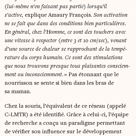
(lui-même n’en fai­sant pas par­tie) lorsqu’il
s’active,
explique Amau­ry Fran­çois.
Son acti­va­tion
ne se fait que dans des condi­tions bien par­ti­cu­lières.
En géné­ral, chez l’Homme, ce sont des tou­chers avec
une vitesse à res­pec­ter (entre 3 et 10 cm/sec), venant
d’une source de cha­leur se rap­pro­chant de la tem­pé­
ra­ture du corps humain. Ce sont des sti­mu­la­tions
que nous trou­vons presque tous plai­santes consciem­
ment ou incons­ciem­ment.
» Pas éton­nant que le
nour­ris­son se sente si bien dans les bras de
sa maman.
Chez la sou­ris, l’équivalent de ce réseau (appe­lé
C‑LMTR) a été iden­ti­fié. Grâce à celui-ci, l’équipe
de recherche a conçu un para­digme per­met­tant
de véri­fier son influence sur le déve­lop­pe­ment