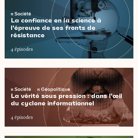
π
Société
La confiance en la science à
l'épreuve de ses fronts de
résistance
4 épisodes
π
Société
π
Géopolitique
La vérité sous pression : dans l'œil
du cyclone informationnel
4 épisodes