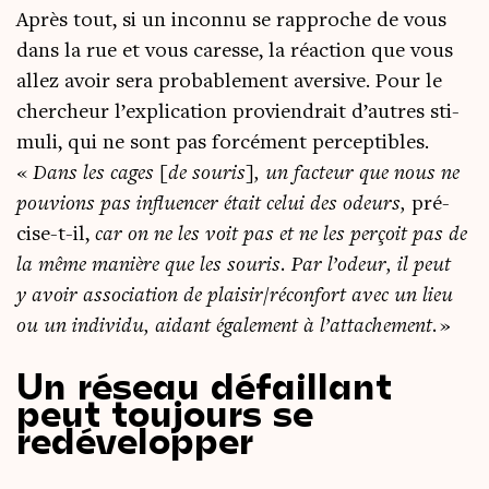
Après tout, si un incon­nu se rap­proche de vous
dans la rue et vous caresse, la réac­tion que vous
allez avoir sera pro­ba­ble­ment aver­sive. Pour le
cher­cheur l’explication pro­vien­drait d’autres sti­
mu­li, qui ne sont pas for­cé­ment per­cep­tibles.
«
Dans les cages [de sou­ris], un fac­teur que nous ne
pou­vions pas influen­cer était celui des odeurs,
pré­
cise-t-il,
car on ne les voit pas et ne les per­çoit pas de
la même manière que les sou­ris. Par l’odeur, il peut
y avoir asso­cia­tion de plaisir/réconfort avec un lieu
ou un indi­vi­du, aidant éga­le­ment à l’attachement.
»
Un réseau défaillant
peut toujours se
redévelopper