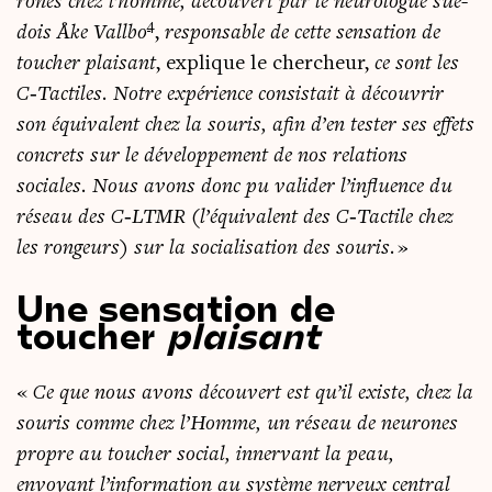
rones chez l’homme, décou­vert par le neu­ro­logue sué­
4
dois Åke Vall­bo
,
res­pon­sable de cette sen­sa­tion de
tou­cher plai­sant
, explique le cher­cheur,
ce sont les
C‑Tactiles. Notre expé­rience consis­tait à décou­vrir
son équi­valent chez la sou­ris, afin d’en tes­ter ses effets
concrets sur le déve­lop­pe­ment de nos rela­tions
sociales. Nous avons donc pu vali­der l’influence du
réseau des C‑LTMR (l’équivalent des C‑Tactile chez
les ron­geurs) sur la socia­li­sa­tion des sou­ris.
»
Une sensation de
toucher
plaisant
«
Ce que nous avons décou­vert est qu’il existe, chez la
sou­ris comme chez l’Homme, un réseau de neu­rones
propre au tou­cher social, inner­vant la peau,
envoyant l’information au sys­tème ner­veux cen­tral