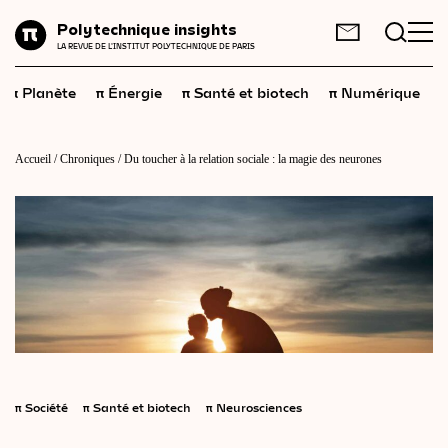
Planète
Polytechnique insights
FR
EN
LA REVUE DE L'INSTITUT POLYTECHNIQUE DE PARIS
Énergie
π
π
π
π
π
Planète
Énergie
Santé et biotech
Numérique
Santé
et
biotech
Numérique
Accueil
/
Chroniques
/
Du toucher à la relation sociale : la magie des neurones
Espace
Économie
Industrie
Science
et
technologies
Société
Géopolitique
π
Société
π
Santé et biotech
π
Neurosciences
Neurosciences