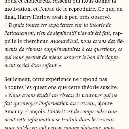
doux et cha­leu­reux res­sen­ti qui nous donne la
moti­va­tion, et l’envie de le repro­duire. Ce que, au
final, Har­ry Har­low avait à peu près obser­vé.
«
Depuis toutes ces expé­riences sur la théo­rie de
l’attachement, rien de signi­fi­ca­tif n’avait été fait,
rap­
pelle le cher­cheur.
Aujourd’hui, nous avons des élé­
ments de réponse sup­plé­men­taires à ces ques­tions, ce
qui nous per­met de mieux assu­rer le bon déve­lop­pe­
ment social d’un enfant.
»
Seule­ment, cette expé­rience ne répond pas
à toutes les ques­tions que cette théo­rie sus­cite.
«
Nous avons étu­dié un réseau de neu­rones qui ne
fait qu’envoyer l’information au cer­veau,
ajoute
Amau­ry Fran­çois.
L’intérêt est de com­prendre com­
ment cette infor­ma­tion se tra­duit dans le cer­veau
pour qu’elle en soit per­çue comme plai­sante, mais