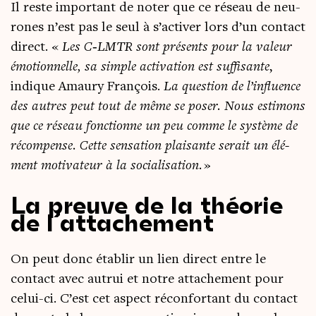
Il reste impor­tant de noter que ce réseau de neu­
rones n’est pas le seul à s’activer lors d’un contact
direct. «
Les C‑LMTR sont pré­sents pour la valeur
émo­tion­nelle, sa simple acti­va­tion est suf­fi­sante
,
indique Amau­ry Fran­çois.
La ques­tion de l’influence
des autres peut tout de même se poser.
Nous esti­mons
que ce réseau fonc­tionne un peu comme le sys­tème de
récom­pense. Cette sen­sa­tion plai­sante serait un élé­
ment moti­va­teur à la socia­li­sa­tion.
»
La preuve de la théorie
de l’attachement
On peut donc éta­blir un lien direct entre le
contact avec autrui et notre atta­che­ment pour
celui-ci. C’est cet aspect récon­for­tant du contact