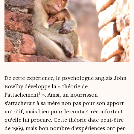
De cette expé­rience, le psy­cho­logue anglais John
Bowl­by déve­loppe la « théo­rie de
2
l’attachement
». Ain­si, un nour­ris­son
s’attacherait à sa mère non pas pour son apport
nutri­tif, mais bien pour le contact récon­for­tant
qu’elle lui pro­cure. Cette théo­rie date peut-être
de 1969, mais bon nombre d’expériences ont per­