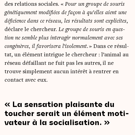
des rela­tions sociales. «
Pour un groupe de sou­ris
géné­ti­que­ment modi­fiées de façon à qu’elles aient une
défi­cience dans ce réseau, les résul­tats sont expli­cites
,
déclare le cher­cheur.
Le groupe de sou­ris en ques­
tion ne semble plus inter­agir nor­ma­le­ment avec ses
congé­nères, il favo­ri­se­ra l’isolement.
»
Dans ce résul­
tat, un élé­ment intrigue le cher­cheur : l’animal au
réseau défaillant ne fuit pas les autres, il ne
trouve sim­ple­ment aucun inté­rêt à ren­trer en
contact avec eux.
La sen­sa­tion plai­sante du
tou­cher serait un élé­ment moti­
va­teur à la socialisation.