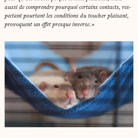
aus­si de com­prendre pour­quoi cer­tains contacts, res­
pec­tant pour­tant les condi­tions du tou­cher plai­sant,
pro­voquent un effet presque inverse.
»