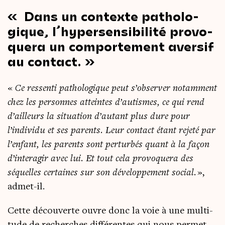
Dans un contexte patho­lo­
gique, l’hypersensibilité pro­vo­
que­ra un com­por­te­ment aver­sif
au contact.
«
Ce res­sen­ti patho­lo­gique peut s’observer notam­ment
chez les per­sonnes atteintes d’autismes, ce qui rend
d’ailleurs la situa­tion d’autant plus dure pour
l’individu et ses parents. Leur contact étant reje­té par
l’enfant, les parents sont per­tur­bés quant à la façon
d’interagir avec lui. Et tout cela pro­vo­que­ra des
séquelles cer­taines sur son déve­lop­pe­ment social.
»,
admet-il.
Cette décou­verte ouvre donc la voie à une mul­ti­
tude de recherches dif­fé­rentes qui nous per­met­