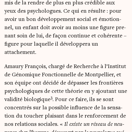
mis de la rendre de plus en plus cré­dible aux
yeux des psy­cho­logues. Ce qui en résulte : pour
avoir un bon déve­lop­pe­ment social et émo­tion­
nel, un enfant doit avoir au moins une figure pre­
nant soin de lui, de façon conti­nue et cohé­rente –
figure pour laquelle il déve­lop­pe­ra un
attachement.
Amau­ry Fran­çois, char­gé de Recherche à l’Institut
de Géno­mique Fonc­tion­nelle de Mont­pel­lier, et
son équipe ont déci­dé de dépas­ser les fron­tières
psy­cho­lo­giques de cette théo­rie en y ajou­tant une
3
vali­di­té bio­lo­gique
. Pour ce faire, ils se sont
concen­trés sur la pos­sible influence de la sen­sa­
tion du tou­cher plai­sant dans le ren­for­ce­ment de
nos rela­tions sociales. «
Il existe un réseau de neu­