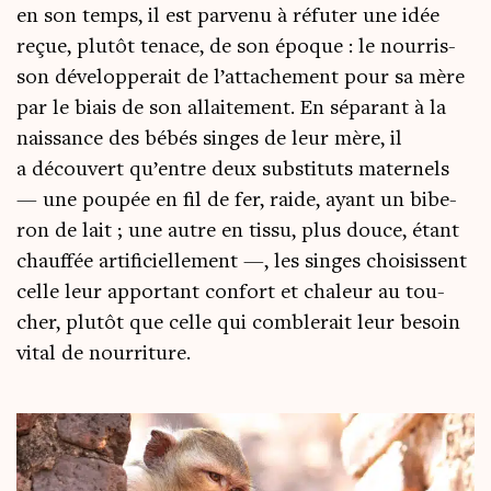
en son temps, il est par­ve­nu à réfu­ter une idée
reçue, plu­tôt tenace, de son époque : le nour­ris­
son déve­lop­pe­rait de l’attachement pour sa mère
par le biais de son allai­te­ment. En sépa­rant à la
nais­sance des bébés singes de leur mère, il
a décou­vert qu’entre deux sub­sti­tuts mater­nels
— une pou­pée en fil de fer, raide, ayant un bibe­
ron de lait ; une autre en tis­su, plus douce, étant
chauf­fée arti­fi­ciel­le­ment —, les singes choi­sissent
celle leur appor­tant confort et cha­leur au tou­
cher, plu­tôt que celle qui com­ble­rait leur besoin
vital de nourriture.