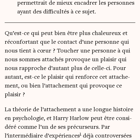
permettrait de mieux encadrer les personnes
ayant des difficultés à ce sujet.
Qu’est-ce qui peut bien être plus cha­leu­reux et
récon­for­tant que le contact d’une per­sonne qui
nous tient à cœur ? Tou­cher une per­sonne à qui
nous sommes atta­chés pro­voque un plai­sir qui
nous rap­proche d’autant plus de celle-ci. Pour
autant, est-ce le plai­sir qui ren­force cet atta­che­
ment, ou bien l’attachement qui pro­voque ce
plaisir ?
La théo­rie de l’attachement a une longue his­toire
en psy­cho­lo­gie, et Har­ry Har­low peut être consi­
dé­ré comme l’un de ses pré­cur­seurs. Par
1
l’intermédiaire d’expériences
déjà contro­ver­sées