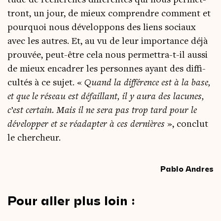
tront, un jour, de mieux com­prendre com­ment et
pour­quoi nous déve­lop­pons des liens sociaux
avec les autres. Et, au vu de leur impor­tance déjà
prou­vée, peut-être cela nous per­met­tra-t-il aus­si
de mieux enca­drer les per­sonnes ayant des dif­fi­
cul­tés à ce sujet. «
Quand la dif­fé­rence est à la base,
et que le réseau est défaillant, il y aura des lacunes,
c’est cer­tain. Mais il ne sera pas trop tard pour le
déve­lop­per et se réadap­ter à ces der­nières
», conclut
le chercheur.
Pablo Andres
Pour aller plus loin :