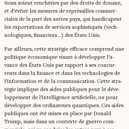
tions soient ren­ché­ries par des droits de douane,
et d’é­vi­ter les mesures de repré­sailles com­mer­
ciales de la part des autres pays, qui han­di­capent
les expor­ta­tions de ser­vices sophis­ti­qués (tech­
no­lo­giques, finan­ciers…) des États-Unis.
Par ailleurs, cette stra­té­gie effi­cace com­prend une
poli­tique éco­no­mique visant à déve­lop­per l’a­
vance des États-Unis par rap­port à ses concur­
rents dans la finance et dans les tech­no­lo­gies de
l’in­for­ma­tion et de la com­mu­ni­ca­tion. Cette stra­
té­gie implique des aides publiques pour le déve­
lop­pe­ment de l’in­tel­li­gence arti­fi­cielle, ou pour
déve­lop­per des ordi­na­teurs quan­tiques. Ces aides
publiques ont été mises en place par Donald
Trump, mais dans un contexte de guerre com­