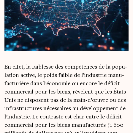
En effet, la fai­blesse des com­pé­tences de la popu­
la­tion active, le poids faible de l’in­dus­trie manu­
fac­tu­rière dans l’é­co­no­mie ou encore le défi­cit
com­mer­cial pour les biens, révèlent que les États-
Unis ne dis­posent pas de la main‑d’œuvre ou des
infra­struc­tures néces­saires au déve­lop­pe­ment de
l’in­dus­trie. Le contraste est clair entre le défi­cit
com­mer­cial pour les biens manu­fac­tu­rés (1 600