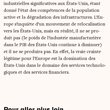
indus­trielles signi­fi­ca­tives aux États-Unis, étant
don­né l’é­tat des com­pé­tences de la popu­la­tion
active et la dégra­da­tion des infra­struc­tures. L’Eu­
rope s’in­quiète d’un mou­ve­ment de relo­ca­li­sa­tion
vers les États-Unis, mais en réa­li­té, il ne se pro­
duit pas (le poids de l’in­dus­trie manu­fac­tu­rière
dans le PIB des États-Unis conti­nue à dimi­nuer)
et il ne se pro­dui­ra pas. En effet, la vraie crainte
légi­time pour l’Eu­rope est la domi­na­tion des
États-Unis dans le domaine des ser­vices tech­no­lo­
giques et des ser­vices financiers.
Pour aller plus loin