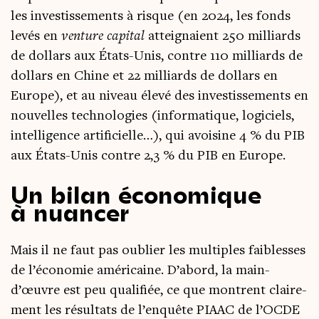
les inves­tis­se­ments à risque (en 2024, les fonds
levés en
ven­ture capi­tal
attei­gnaient 250 mil­liards
de dol­lars aux États-Unis, contre 110 mil­liards de
dol­lars en Chine et 22 mil­liards de dol­lars en
Europe), et au niveau éle­vé des inves­tis­se­ments en
nou­velles tech­no­lo­gies (infor­ma­tique, logi­ciels,
intel­li­gence arti­fi­cielle…), qui avoi­sine 4 % du PIB
aux États-Unis contre 2,3 % du PIB en Europe.
Un bilan économique
à nuancer
Mais il ne faut pas oublier les mul­tiples fai­blesses
de l’é­co­no­mie amé­ri­caine. D’a­bord, la main-
d’œuvre est peu qua­li­fiée, ce que montrent clai­re­
ment les résul­tats de l’en­quête PIAAC de l’OCDE