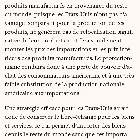
pro­duits manu­fac­tu­rés en pro­ve­nance du reste
du monde, puisque les États-Unis n’ont pas d’a­
van­tage com­pa­ra­tif pour la pro­duc­tion de ces
pro­duits, ne géné­re­ra pas de relo­ca­li­sa­tion signi­fi­
ca­tive de leur pro­duc­tion et fera sim­ple­ment
mon­ter les prix des impor­ta­tions et les prix inté­
rieurs des pro­duits manu­fac­tu­rés. Le pro­tec­tion­
nisme condui­ra donc à une perte de pou­voir d’a­
chat des consom­ma­teurs amé­ri­cains, et à une très
faible sub­sti­tu­tion de la pro­duc­tion natio­nale
amé­ri­caine aux importations.
Une stra­té­gie effi­cace pour les États-Unis serait
donc de conser­ver le libre-échange pour les biens
et ser­vices, ce qui per­met d’im­por­ter des biens
depuis le reste du monde sans que ces impor­ta­