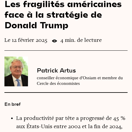
Les fragilités américaines
Le
magazine
3,14
face à la stratégie de
Donald Trump
Vidéos
&
Podcast
Le 12 février 2025
4 min. de lecture
Patrick Artus
conseiller économique d'Ossiam et membre du
Cercle des économistes
En bref
La productivité par tête a progressé de 45 %
aux États-Unis entre 2002 et la fin de 2024,