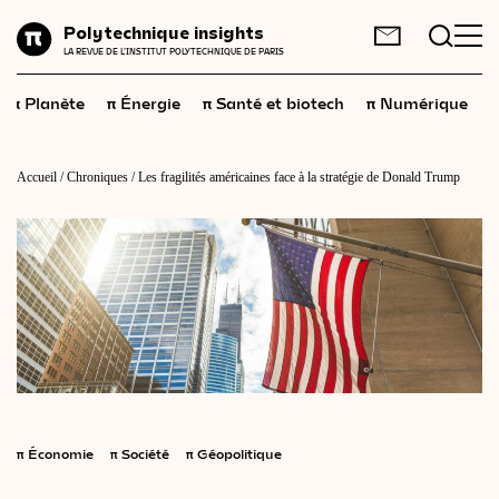
Planète
Polytechnique insights
FR
EN
LA REVUE DE L'INSTITUT POLYTECHNIQUE DE PARIS
Énergie
π
π
π
π
π
Planète
Énergie
Santé et biotech
Numérique
Santé
et
biotech
Numérique
Accueil
/
Chroniques
/
Les fragilités américaines face à la stratégie de Donald Trump
Espace
Économie
Industrie
Science
et
technologies
Société
Géopolitique
π
Économie
π
Société
π
Géopolitique
Neurosciences