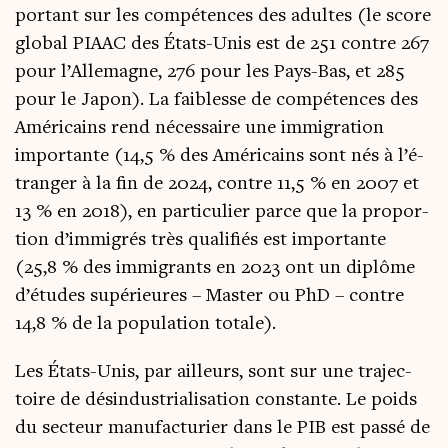
por­tant sur les com­pé­tences des adultes (le score
glo­bal PIAAC des États-Unis est de 251 contre 267
pour l’Al­le­magne, 276 pour les Pays-Bas, et 285
pour le Japon). La fai­blesse de com­pé­tences des
Amé­ri­cains rend néces­saire une immi­gra­tion
impor­tante (14,5 % des Amé­ri­cains sont nés à l’é­
tran­ger à la fin de 2024, contre 11,5 % en 2007 et
13 % en 2018), en par­ti­cu­lier parce que la pro­por­
tion d’im­mi­grés très qua­li­fiés est impor­tante
(25,8 % des immi­grants en 2023 ont un diplôme
d’é­tudes supé­rieures – Mas­ter ou PhD – contre
14,8 % de la popu­la­tion totale).
Les États-Unis, par ailleurs, sont sur une tra­jec­
toire de dés­in­dus­tria­li­sa­tion constante. Le poids
du sec­teur manu­fac­tu­rier dans le PIB est pas­sé de