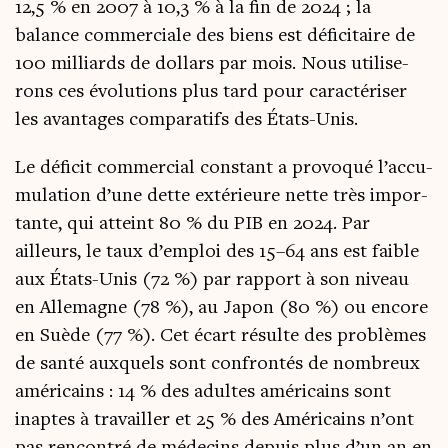
12,5 % en 2007 à 10,3 % à la fin de 2024 ; la
balance com­mer­ciale des biens est défi­ci­taire de
100 mil­liards de dol­lars par mois. Nous uti­li­se­
rons ces évo­lu­tions plus tard pour carac­té­ri­ser
les avan­tages com­pa­ra­tifs des États-Unis.
Le défi­cit com­mer­cial constant a pro­vo­qué l’ac­cu­
mu­la­tion d’une dette exté­rieure nette très impor­
tante, qui atteint 80 % du PIB en 2024. Par
ailleurs, le taux d’emploi des 15–64 ans est faible
aux États-Unis (72 %) par rap­port à son niveau
en Alle­magne (78 %), au Japon (80 %) ou encore
en Suède (77 %). Cet écart résulte des pro­blèmes
de san­té aux­quels sont confron­tés de nom­breux
amé­ri­cains : 14 % des adultes amé­ri­cains sont
inaptes à tra­vailler et 25 % des Amé­ri­cains n’ont
pas ren­con­tré de méde­cins depuis plus d’un an en