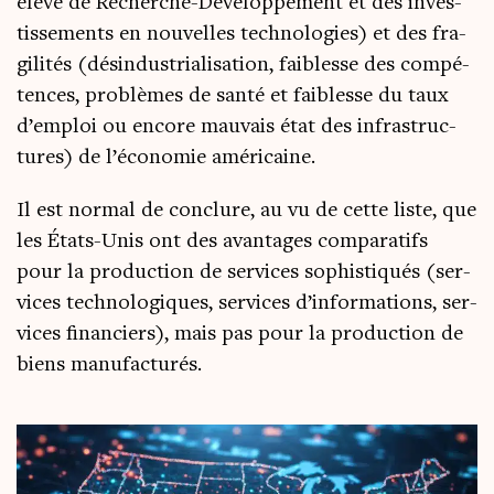
éle­vé de Recherche-Déve­lop­pe­ment et des inves­
tis­se­ments en nou­velles tech­no­lo­gies) et des fra­
gi­li­tés (dés­in­dus­tria­li­sa­tion, fai­blesse des com­pé­
tences, pro­blèmes de san­té et fai­blesse du taux
d’emploi ou encore mau­vais état des infra­struc­
tures) de l’é­co­no­mie américaine.
Il est nor­mal de conclure, au vu de cette liste, que
les États-Unis ont des avan­tages com­pa­ra­tifs
pour la pro­duc­tion de ser­vices sophis­ti­qués (ser­
vices tech­no­lo­giques, ser­vices d’in­for­ma­tions, ser­
vices finan­ciers), mais pas pour la pro­duc­tion de
biens manufacturés.