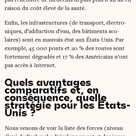
rai­son du coût éle­vé de la santé.
Enfin, les infra­struc­tures (de trans­port, élec­tro­
niques, d’ad­duc­tion d’eau, des bâti­ments sco­
laires) sont en mau­vais état aux États-Unis. Par
exemple, 45 000 ponts et 20 % des routes sont
for­te­ment dégra­dés et 17 % des Amé­ri­cains n’ont
pas accès à Internet.
Quels avantages
comparatifs et, en
conséquence, quelle
stratégie pour les États-
Unis ?
Nous venons de voir la liste des forces (niveau