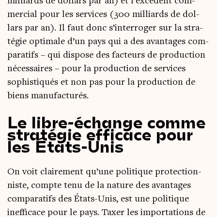
mil­liards de dol­lars par an) et l’ex­cé­dent com­
mer­cial pour les ser­vices (300 mil­liards de dol­
lars par an). Il faut donc s’in­ter­ro­ger sur la stra­
té­gie opti­male d’un pays qui a des avan­tages com­
pa­ra­tifs – qui dis­pose des fac­teurs de pro­duc­tion
néces­saires – pour la pro­duc­tion de ser­vices
sophis­ti­qués et non pas pour la pro­duc­tion de
biens manufacturés.
Le libre-échange comme
stratégie efficace pour
les États-Unis
On voit clai­re­ment qu’une poli­tique pro­tec­tion­
niste, compte tenu de la nature des avan­tages
com­pa­ra­tifs des États-Unis, est une poli­tique
inef­fi­cace pour le pays. Taxer les impor­ta­tions de