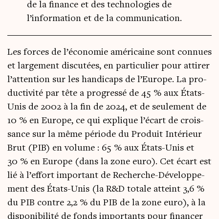
de la finance et des technologies de
l’information et de la communication.
Les forces de l’é­co­no­mie amé­ri­caine sont connues
et lar­ge­ment dis­cu­tées, en par­ti­cu­lier pour atti­rer
l’at­ten­tion sur les han­di­caps de l’Eu­rope. La pro­
duc­ti­vi­té par tête a pro­gres­sé de 45 % aux États-
Unis de 2002 à la fin de 2024, et de seule­ment de
10 % en Europe, ce qui explique l’é­cart de crois­
sance sur la même période du Pro­duit Inté­rieur
Brut (PIB) en volume : 65 % aux États-Unis et
30 % en Europe (dans la zone euro). Cet écart est
lié à l’ef­fort impor­tant de Recherche-Déve­lop­pe­
ment des États-Unis (la R&D totale atteint 3,6 %
du PIB contre 2,2 % du PIB de la zone euro), à la
dis­po­ni­bi­li­té de fonds impor­tants pour finan­cer