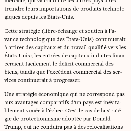
mer­ciale, qui va conduire les autres pays à res­
treindre leurs impor­ta­tions de pro­duits tech­no­lo­
giques depuis les États-Unis.
Cette stra­té­gie (libre-échange et sou­tien à l’a­
vance tech­no­lo­gique des États-Unis) conti­nue­rait
à atti­rer des capi­taux et du tra­vail qua­li­fié vers les
États-Unis ; les entrées de capi­taux induites finan­
ce­raient faci­le­ment le défi­cit com­mer­cial des
biens, tan­dis que l’ex­cé­dent com­mer­cial des ser­
vices conti­nue­rait à progresser.
Une stra­té­gie éco­no­mique qui ne cor­res­pond pas
aux avan­tages com­pa­ra­tifs d’un pays est inévi­ta­
ble­ment vouée à l’é­chec. C’est le cas de la stra­té­
gie de pro­tec­tion­nisme adop­tée par Donald
Trump, qui ne condui­ra pas à des relo­ca­li­sa­tions